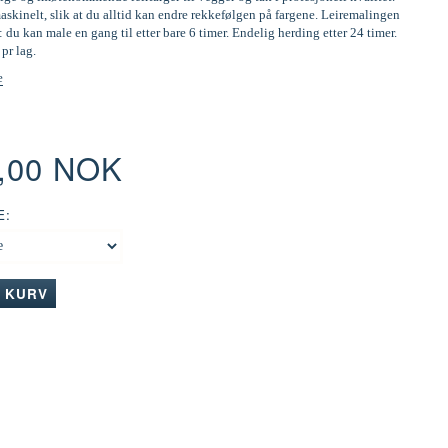
skinelt, slik at du alltid kan endre rekkefølgen på fargene. Leiremalingen
: du kan male en gang til etter bare 6 timer. Endelig herding etter 24 timer.
 pr lag.
e
0,00 NOK
E:
I KURV