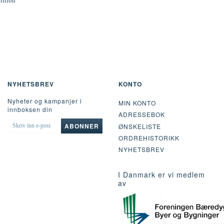
rition
NYHETSBREV
KONTO
Nyheter og kampanjer i
MIN KONTO
innboksen din
ADRESSEBOK
SKRIV
ABONNER
ØNSKELISTE
INN
ORDREHISTORIKK
E-
POST
NYHETSBREV
I Danmark er vi medlem
av