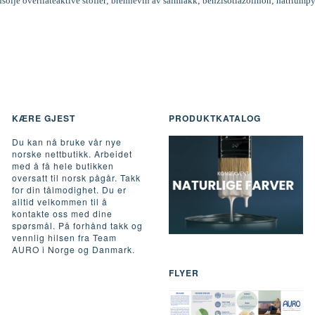
inusolje overflateaktive stoffer; brennevin av salmiakk; benzisotiazolinon; natriumpy
KÆRE GJEST
PRODUKTKATALOG
Du kan nå bruke vår nye
norske nettbutikk. Arbeidet
med å få hele butikken
oversatt til norsk pågår. Takk
for din tålmodighet. Du er
alltid velkommen til å
kontakte oss med dine
spørsmål. På forhånd takk og
vennlig hilsen fra Team
AURO i Norge og Danmark.
FLYER