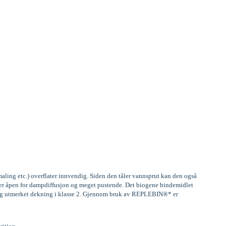
aling etc.) overflater innvendig. Siden den tåler vannsprut kan den også
, er åpen for dampdiffusjon og meget pustende. Det biogene bindemidlet
) og utmerket dekning i klasse 2. Gjennom bruk av REPLEBIN®* er