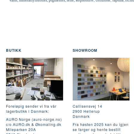
Vann, mineralfyllstoffer, pigmenter, leire, Replebin®; cellulose; rapsfrø, ric
BUTIKK
SHOWROOM
Foreløpig sender vi fra vår
Callisensvej 14
lagerbutikk i Danmark:
2900 Hellerup
Danmark
AURO Norge (auro-norge.no)
c/o AURO.dk & Økomaling.dk
Fra høsten 2025 kan du igjen
Mileparken 20A
se farger og hente bestilt