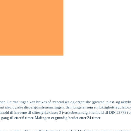
kinen. Leirmalingen kan brukes på mineralske og organiske (gammel plast- og akrylm
vent økologiske dispersjonsleiremalingen: den fungerer som en fuktighetsregulator
old til kravene til slitestyrkeklasse 3 (vaskebestandig i henhold til DIN 53778
 gang til etter 6 timer. Malingen er grundig herdet etter 24 timer.