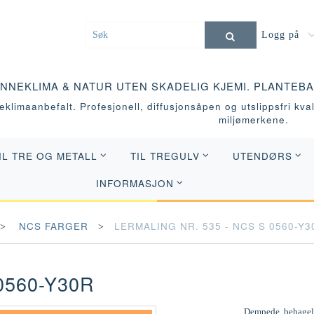
Logg på
INNEKLIMA & NATUR UTEN SKADELIG KJEMI. PLANTEB
klimaanbefalt. Profesjonell, diffusjonsåpen og utslippsfri kvali
miljømerkene.
IL TRE OG METALL
TIL TREGULV
UTENDØRS
INFORMASJON
NCS FARGER
LERMALING NR. 535 - NCS S 0560-Y3
0560-Y30R
Dempede, behagelig