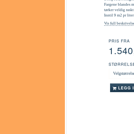
Fargene blandes ma
tørker veldig raskt
Inntil 9 m2 pr liter
Vis full beskrivels
PRIS FRA
1.54
STØRRELS
LEGG 