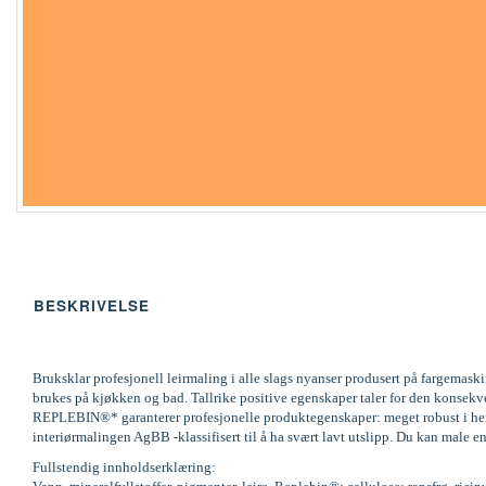
BESKRIVELSE
Bruksklar profesjonell leirmaling i alle slags nyanser produsert på fargemas
brukes på kjøkken og bad. Tallrike positive egenskaper taler for den konsek
REPLEBIN®* garanterer profesjonelle produktegenskaper: meget robust i henh
interiørmalingen AgBB -klassifisert til å ha svært lavt utslipp. Du kan male en
Fullstendig innholdserklæring: