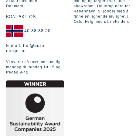
2740 Skovlunde
maling og farger i vårt lille
Danmark
showroom i Hellerup nord for
København. Vi jobber med å
KONTAKT OS
finne en lignende mulighet i
Oslo. Følg med på nettsiden.
40 88 88 20
E-mail:
hei@auro-
norge.no
Vi svarer så raskt som mulig
mandag til torsdag 10-15 og
fredag ​​9-12