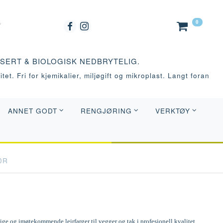
0
ASERT & BIOLOGISK NEDBRYTELIG.
tet. Fri for kjemikalier, miljøgift og mikroplast. Langt foran
ANNET GODT
RENGJØRING
VERKTØY
0R
e og imøtekommende leirfarger til vegger og tak i profesjonell kvalitet.