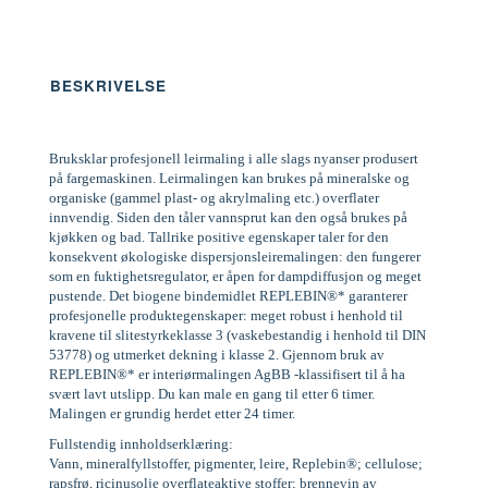
BESKRIVELSE
Bruksklar profesjonell leirmaling i alle slags nyanser produsert
på fargemaskinen. Leirmalingen kan brukes på mineralske og
organiske (gammel plast- og akrylmaling etc.) overflater
innvendig. Siden den tåler vannsprut kan den også brukes på
kjøkken og bad. Tallrike positive egenskaper taler for den
konsekvent økologiske dispersjonsleiremalingen: den fungerer
som en fuktighetsregulator, er åpen for dampdiffusjon og meget
pustende. Det biogene bindemidlet REPLEBIN®* garanterer
profesjonelle produktegenskaper: meget robust i henhold til
kravene til slitestyrkeklasse 3 (vaskebestandig i henhold til DIN
53778) og utmerket dekning i klasse 2. Gjennom bruk av
REPLEBIN®* er interiørmalingen AgBB -klassifisert til å ha
svært lavt utslipp. Du kan male en gang til etter 6 timer.
Malingen er grundig herdet etter 24 timer.
Fullstendig innholdserklæring:
Vann, mineralfyllstoffer, pigmenter, leire, Replebin®; cellulose;
rapsfrø, ricinusolje overflateaktive stoffer; brennevin av