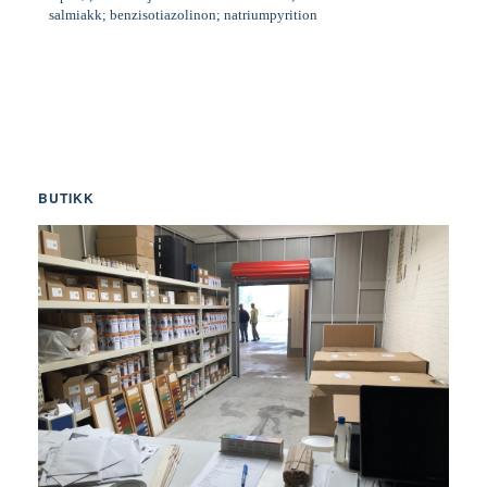
salmiakk; benzisotiazolinon; natriumpyrition
BUTIKK