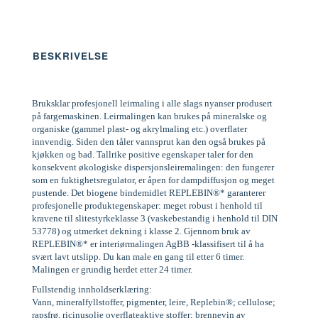
BESKRIVELSE
Bruksklar profesjonell leirmaling i alle slags nyanser produsert
på fargemaskinen. Leirmalingen kan brukes på mineralske og
organiske (gammel plast- og akrylmaling etc.) overflater
innvendig. Siden den tåler vannsprut kan den også brukes på
kjøkken og bad. Tallrike positive egenskaper taler for den
konsekvent økologiske dispersjonsleiremalingen: den fungerer
som en fuktighetsregulator, er åpen for dampdiffusjon og meget
pustende. Det biogene bindemidlet REPLEBIN®* garanterer
profesjonelle produktegenskaper: meget robust i henhold til
kravene til slitestyrkeklasse 3 (vaskebestandig i henhold til DIN
53778) og utmerket dekning i klasse 2. Gjennom bruk av
REPLEBIN®* er interiørmalingen AgBB -klassifisert til å ha
svært lavt utslipp. Du kan male en gang til etter 6 timer.
Malingen er grundig herdet etter 24 timer.
Fullstendig innholdserklæring:
Vann, mineralfyllstoffer, pigmenter, leire, Replebin®; cellulose;
rapsfrø, ricinusolje overflateaktive stoffer; brennevin av