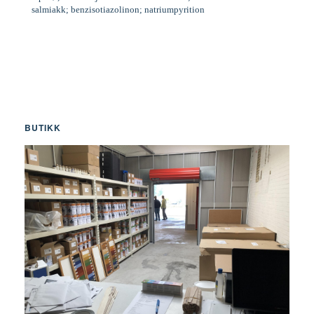
salmiakk; benzisotiazolinon; natriumpyrition
BUTIKK