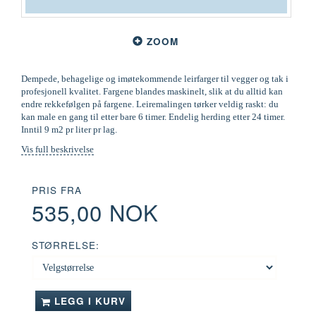
ZOOM
Dempede, behagelige og imøtekommende leirfarger til vegger og tak i
profesjonell kvalitet. Fargene blandes maskinelt, slik at du alltid kan
endre rekkefølgen på fargene. Leiremalingen tørker veldig raskt: du
kan male en gang til etter bare 6 timer. Endelig herding etter 24 timer.
Inntil 9 m2 pr liter pr lag.
Vis full beskrivelse
PRIS FRA
535,00 NOK
STØRRELSE:
LEGG I KURV