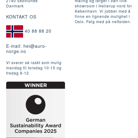
2740 Skovlunde
maling og farger i vårt lille
Danmark
showroom i Hellerup nord for
København. Vi jobber med å
KONTAKT OS
finne en lignende mulighet i
Oslo. Følg med på nettsiden.
40 88 88 20
E-mail:
hei@auro-
norge.no
Vi svarer så raskt som mulig
mandag til torsdag 10-15 og
fredag ​​9-12