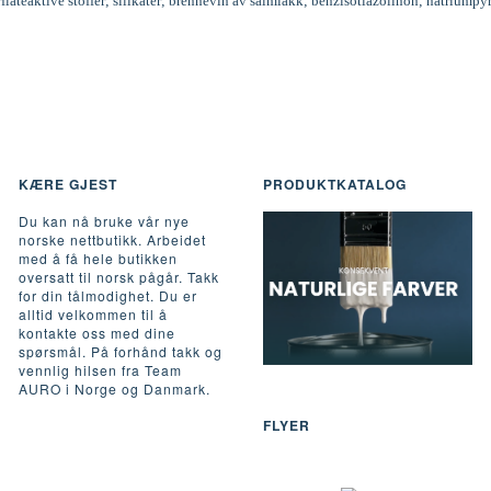
rflateaktive stoffer; silikater; brennevin av salmiakk; benzisotiazolinon; natriumpy
KÆRE GJEST
PRODUKTKATALOG
Du kan nå bruke vår nye
norske nettbutikk. Arbeidet
med å få hele butikken
oversatt til norsk pågår. Takk
for din tålmodighet. Du er
alltid velkommen til å
kontakte oss med dine
spørsmål. På forhånd takk og
vennlig hilsen fra Team
AURO i Norge og Danmark.
FLYER