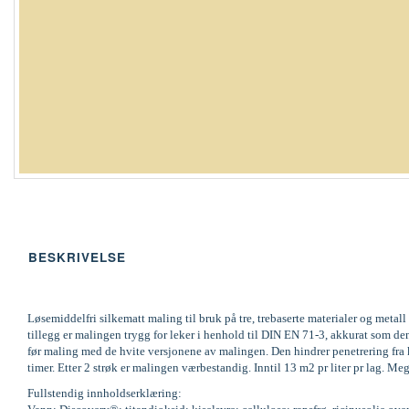
BESKRIVELSE
Løsemiddelfri silkematt maling til bruk på tre, trebaserte materialer og meta
tillegg er malingen trygg for leker i henhold til DIN EN 71-3, akkurat som 
før maling med de hvite versjonene av malingen. Den hindrer penetrering fra k
timer. Etter 2 strøk er malingen værbestandig. Inntil 13 m2 pr liter pr lag. 
Fullstendig innholdserklæring: