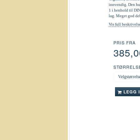
innvendig. Den hur
1 i henhold til DI
lag. Meget god de
Vis full beskrivels
PRIS FRA
385,
STØRRELS
LEGG 