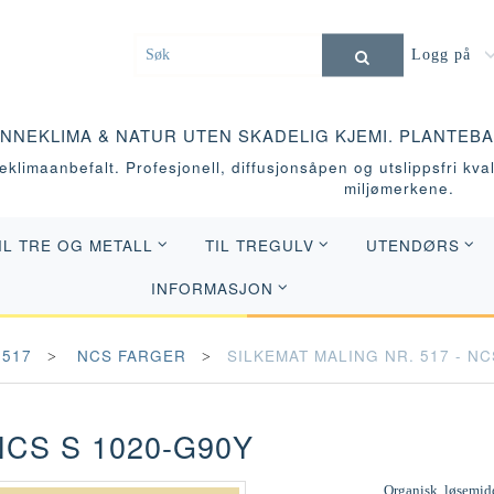
Logg på
INNEKLIMA & NATUR UTEN SKADELIG KJEMI. PLANTEB
klimaanbefalt. Profesjonell, diffusjonsåpen og utslippsfri kvali
miljømerkene.
IL TRE OG METALL
TIL TREGULV
UTENDØRS
INFORMASJON
 517
NCS FARGER
SILKEMAT MALING NR. 517 - NC
NCS S 1020-G90Y
Organisk, løsemidd