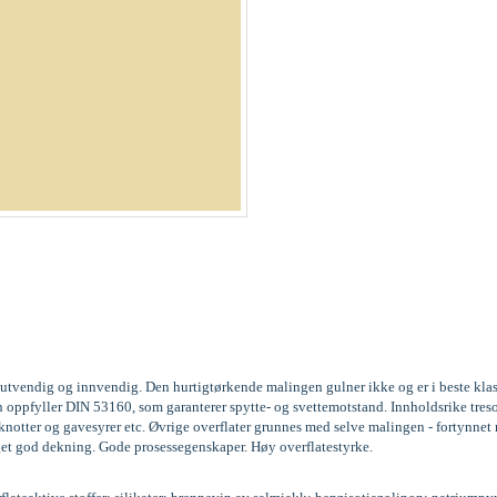
ll utvendig og innvendig. Den hurtigtørkende malingen gulner ikke og er i beste kla
den oppfyller DIN 53160, som garanterer spytte- og svettemotstand. Innholdsrike 
notter og gavesyrer etc. Øvrige overflater grunnes med selve malingen - fortynnet m
Meget god dekning. Gode prosessegenskaper. Høy overflatestyrke.