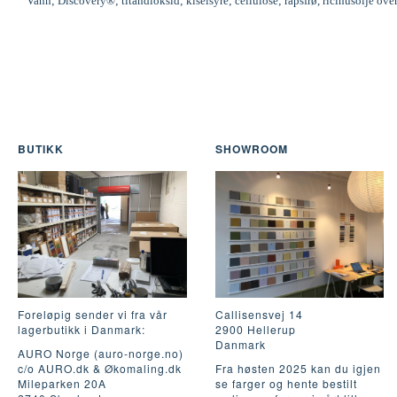
Vann; Discovery®; titandioksid; kiselsyre; cellulose; rapsfrø, ricinusolje ove
BUTIKK
SHOWROOM
Foreløpig sender vi fra vår
Callisensvej 14
lagerbutikk i Danmark:
2900 Hellerup
Danmark
AURO Norge (auro-norge.no)
c/o AURO.dk & Økomaling.dk
Fra høsten 2025 kan du igjen
Mileparken 20A
se farger og hente bestilt