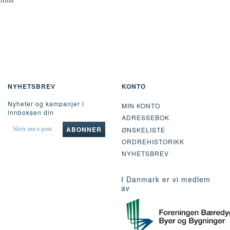
rition
NYHETSBREV
KONTO
Nyheter og kampanjer i
MIN KONTO
innboksen din
ADRESSEBOK
SKRIV
ABONNER
ØNSKELISTE
INN
ORDREHISTORIKK
E-
POST
NYHETSBREV
I Danmark er vi medlem
av