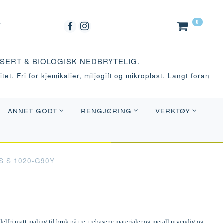
0
ASERT & BIOLOGISK NEDBRYTELIG.
tet. Fri for kjemikalier, miljøgift og mikroplast. Langt foran
ANNET GODT
RENGJØRING
VERKTØY
S S 1020-G90Y
elfri matt maling til bruk på tre, trebaserte materialer og metall utvendig og