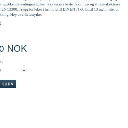
tigtørkende malingen gulner ikke og er i beste deknings- og slitestyrkeklasse
N EN 13300. Trygg for leker i henhold til DIN EN 71-3. Inntil 13 m2 pr liter pr
kning. Høy overflatestyrke.
e
00 NOK
E:
I KURV