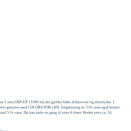
sse 1 etter DIN EN 13300 når det gjelder både dekkeevne og slitestyrke. I
tresorter grunnes med COLORS FOR LIFE Tregrunning nr. 510, som også brukes
ed 5 % vann. Du kan male en gang til etter 6 timer. Herdet etter ca. 24