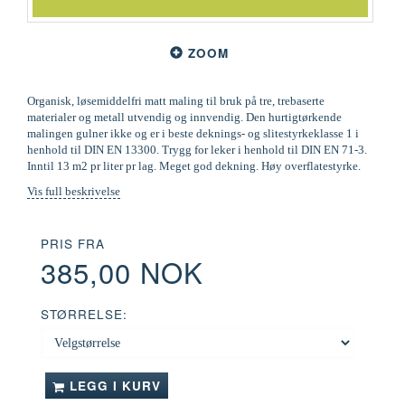
ZOOM
Organisk, løsemiddelfri matt maling til bruk på tre, trebaserte
materialer og metall utvendig og innvendig. Den hurtigtørkende
malingen gulner ikke og er i beste deknings- og slitestyrkeklasse 1 i
henhold til DIN EN 13300. Trygg for leker i henhold til DIN EN 71-3.
Inntil 13 m2 pr liter pr lag. Meget god dekning. Høy overflatestyrke.
Vis full beskrivelse
PRIS FRA
385,00 NOK
STØRRELSE:
LEGG I KURV