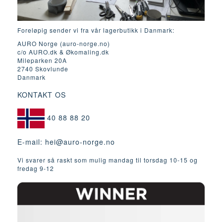
Foreløpig sender vi fra vår lagerbutikk i Danmark:
AURO Norge (auro-norge.no)
c/o AURO.dk & Økomaling.dk
Mileparken 20A
2740 Skovlunde
Danmark
KONTAKT OS
40 88 88 20
E-mail:
hei@auro-norge.no
Vi svarer så raskt som mulig mandag til torsdag 10-15 og
fredag ​​9-12