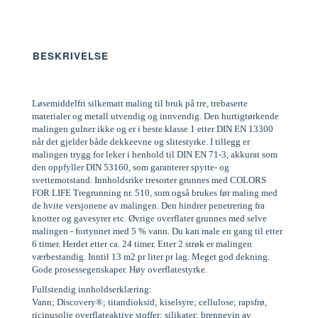
BESKRIVELSE
Løsemiddelfri silkematt maling til bruk på tre, trebaserte
materialer og metall utvendig og innvendig. Den hurtigtørkende
malingen gulner ikke og er i beste klasse 1 etter DIN EN 13300
når det gjelder både dekkeevne og slitestyrke. I tillegg er
malingen trygg for leker i henhold til DIN EN 71-3, akkurat som
den oppfyller DIN 53160, som garanterer spytte- og
svettemotstand. Innholdsrike tresorter grunnes med COLORS
FOR LIFE Tregrunning nr. 510, som også brukes før maling med
de hvite versjonene av malingen. Den hindrer penetrering fra
knotter og gavesyrer etc. Øvrige overflater grunnes med selve
malingen - fortynnet med 5 % vann. Du kan male en gang til etter
6 timer. Herdet etter ca. 24 timer. Etter 2 strøk er malingen
værbestandig. Inntil 13 m2 pr liter pr lag. Meget god dekning.
Gode prosessegenskaper. Høy overflatestyrke.
Fullstendig innholdserklæring:
Vann; Discovery®; titandioksid; kiselsyre; cellulose; rapsfrø,
ricinusolje overflateaktive stoffer; silikater; brennevin av