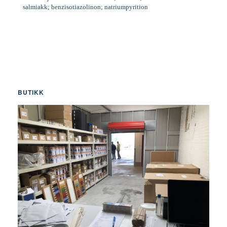
salmiakk; benzisotiazolinon; natriumpyrition
BUTIKK