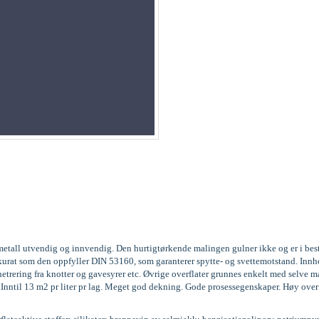
og metall utvendig og innvendig. Den hurtigtørkende malingen gulner ikke og er i be
3, akkurat som den oppfyller DIN 53160, som garanterer spytte- og svettemotstand. 
trering fra knotter og gavesyrer etc. Øvrige overflater grunnes enkelt med selve m
g. Inntil 13 m2 pr liter pr lag. Meget god dekning. Gode prosessegenskaper. Høy over