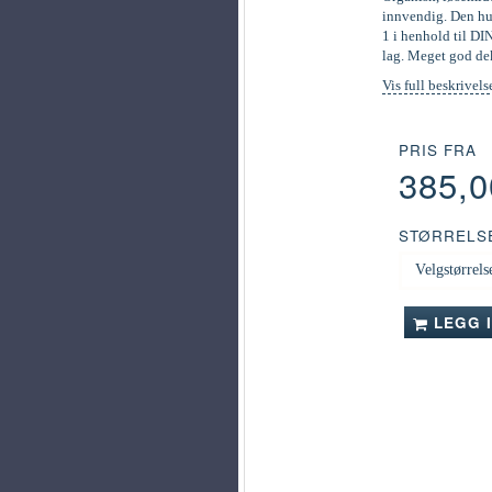
innvendig. Den hur
1 i henhold til DI
lag. Meget god de
Vis full beskrivels
PRIS FRA
385,
STØRRELS
LEGG 