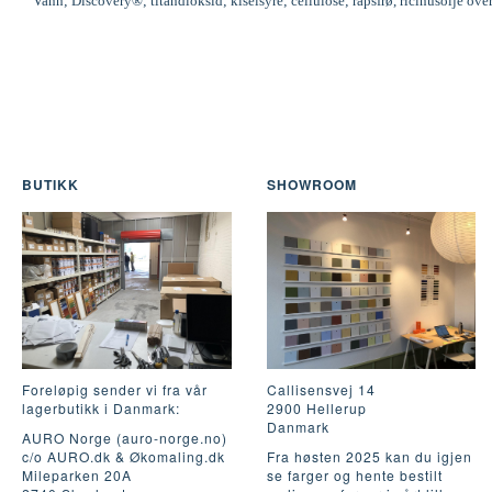
Vann; Discovery®; titandioksid; kiselsyre; cellulose; rapsfrø, ricinusolje ove
BUTIKK
SHOWROOM
Foreløpig sender vi fra vår
Callisensvej 14
lagerbutikk i Danmark:
2900 Hellerup
Danmark
AURO Norge (auro-norge.no)
c/o AURO.dk & Økomaling.dk
Fra høsten 2025 kan du igjen
Mileparken 20A
se farger og hente bestilt