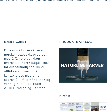
rflateaktive stoffer; silikater; brennevin av salmiakk; benzisotiazolinon; natriumpy
KÆRE GJEST
PRODUKTKATALOG
Du kan nå bruke vår nye
norske nettbutikk. Arbeidet
med å få hele butikken
oversatt til norsk pågår. Takk
for din tålmodighet. Du er
alltid velkommen til å
kontakte oss med dine
spørsmål. På forhånd takk og
vennlig hilsen fra Team
AURO i Norge og Danmark.
FLYER