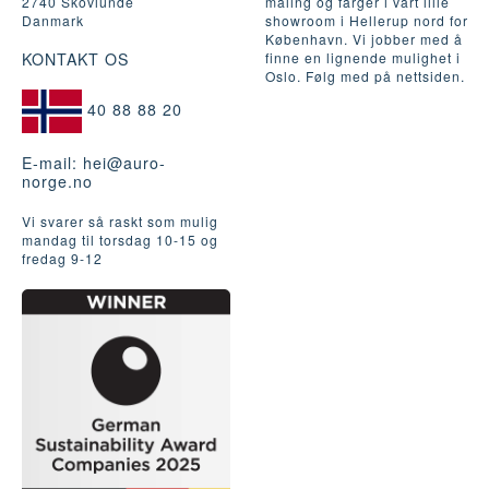
2740 Skovlunde
maling og farger i vårt lille
Danmark
showroom i Hellerup nord for
København. Vi jobber med å
KONTAKT OS
finne en lignende mulighet i
Oslo. Følg med på nettsiden.
40 88 88 20
E-mail:
hei@auro-
norge.no
Vi svarer så raskt som mulig
mandag til torsdag 10-15 og
fredag ​​9-12