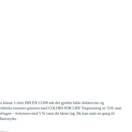
ste klasse 1 etter DIN EN 13300 når det gjelder både dekkeevne og
Innholdsrike tresorter grunnes med COLORS FOR LIFE Tregrunning nr. 510, som
alingen – fortynnes med 5 % vann iht første lag. Du kan male en gang til
flatestyrke.