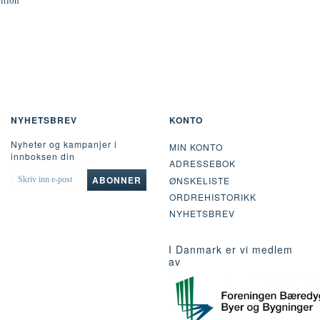
rition
NYHETSBREV
KONTO
Nyheter og kampanjer i
MIN KONTO
innboksen din
ADRESSEBOK
SKRIV
ABONNER
ØNSKELISTE
INN
ORDREHISTORIKK
E-
POST
NYHETSBREV
I Danmark er vi medlem
av