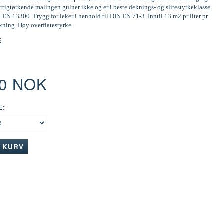
tigtørkende malingen gulner ikke og er i beste deknings- og slitestyrkeklasse
N EN 13300. Trygg for leker i henhold til DIN EN 71-3. Inntil 13 m2 pr liter pr
kning. Høy overflatestyrke.
e
00 NOK
E:
I KURV