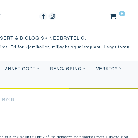
0
ASERT & BIOLOGISK NEDBRYTELIG.
tet. Fri for kjemikalier, miljøgift og mikroplast. Langt foran
ANNET GODT
RENGJØRING
VERKTØY
0-R70B
elfri blank maling til bruk på tre, trebaserte materialer og metall utvendig og