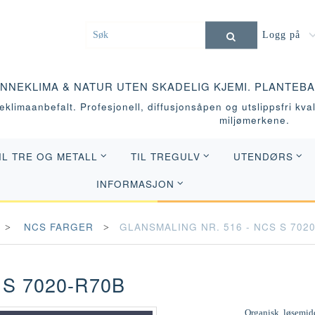
Logg på
INNEKLIMA & NATUR UTEN SKADELIG KJEMI. PLANTEB
klimaanbefalt. Profesjonell, diffusjonsåpen og utslippsfri kvali
miljømerkene.
IL TRE OG METALL
TIL TREGULV
UTENDØRS
INFORMASJON
NCS FARGER
GLANSMALING NR. 516 - NCS S 702
 S 7020-R70B
Organisk, løsemidd