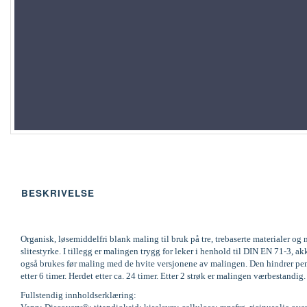
BESKRIVELSE
Organisk, løsemiddelfri blank maling til bruk på tre, trebaserte materialer 
slitestyrke. I tillegg er malingen trygg for leker i henhold til DIN EN 71-
også brukes før maling med de hvite versjonene av malingen. Den hindrer pene
etter 6 timer. Herdet etter ca. 24 timer. Etter 2 strøk er malingen værbestandi
Fullstendig innholdserklæring: