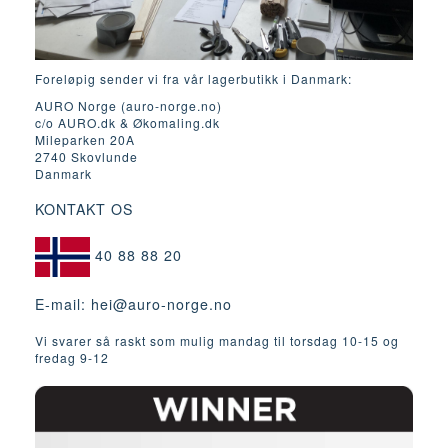
Foreløpig sender vi fra vår lagerbutikk i Danmark:
AURO Norge (auro-norge.no)
c/o AURO.dk & Økomaling.dk
Mileparken 20A
2740 Skovlunde
Danmark
KONTAKT OS
40 88 88 20
E-mail:
hei@auro-norge.no
Vi svarer så raskt som mulig mandag til torsdag 10-15 og
fredag ​​9-12