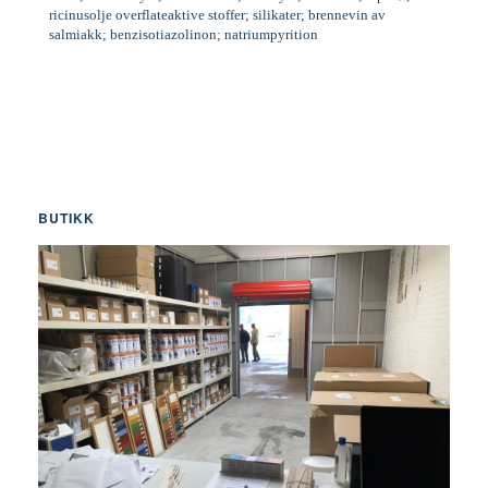
ricinusolje overflateaktive stoffer; silikater; brennevin av
salmiakk; benzisotiazolinon; natriumpyrition
BUTIKK