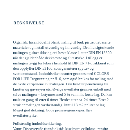
BESKRIVELSE
Organisk, løsemiddelfri blank maling til bruk på tre, trebaserte
materialer og metall utvendig og innvendig. Den hurtigtørkende
malingen gulner ikke og er i beste klasse 1 etter DIN EN 13300
når det gjelder både dekkeevne og slitestyrke. I tillegg er
malingen trygg for leker i henhold til DIN EN 71-3, akkurat som
den oppfyller DIN 53160, som garanterer spytte- og
svettemotstand. Innholdsrike tresorter grunnes med COLORS
FOR LIFE Tregrunning nr. 510, som også brukes før maling med
de hvite versjonene av malingen. Den hindrer penetrering fra
knotter og gavesyrer etc. Øvrige overflater grunnes enkelt med
selve malingen – fortynnes med 5 % vann iht første lag. Du kan
male en gang til etter 6 timer. Herdet etter ca. 24 timer. Etter 2
strøk er malingen værbestandig. Inntil 13 m2 pr liter pr lag.
Meget god dekning. Gode prosessegenskaper. Høy
overflatestyrke.
Fullstendig innholdserklæring:
Vann; Discovery®; titandioksid; kiselsyre; cellulose; rapsfrø,