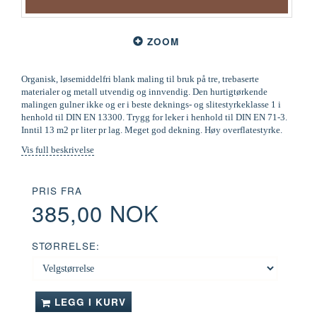
ZOOM
Organisk, løsemiddelfri blank maling til bruk på tre, trebaserte
materialer og metall utvendig og innvendig. Den hurtigtørkende
malingen gulner ikke og er i beste deknings- og slitestyrkeklasse 1 i
henhold til DIN EN 13300. Trygg for leker i henhold til DIN EN 71-3.
Inntil 13 m2 pr liter pr lag. Meget god dekning. Høy overflatestyrke.
Vis full beskrivelse
PRIS FRA
385,00 NOK
STØRRELSE:
LEGG I KURV