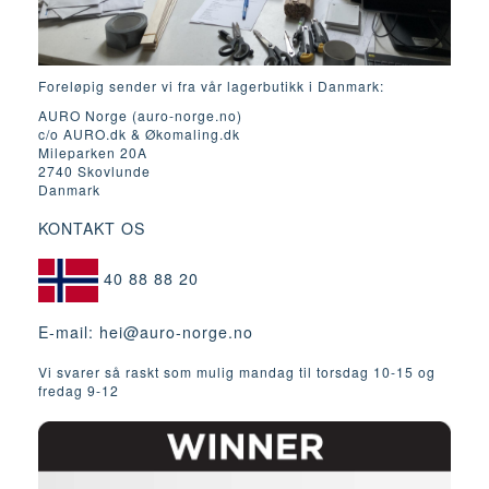
Foreløpig sender vi fra vår lagerbutikk i Danmark:
AURO Norge (auro-norge.no)
c/o AURO.dk & Økomaling.dk
Mileparken 20A
2740 Skovlunde
Danmark
KONTAKT OS
40 88 88 20
E-mail:
hei@auro-norge.no
Vi svarer så raskt som mulig mandag til torsdag 10-15 og
fredag ​​9-12