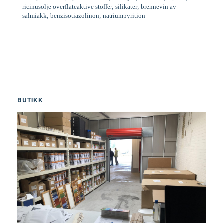
ricinusolje overflateaktive stoffer; silikater; brennevin av
salmiakk; benzisotiazolinon; natriumpyrition
BUTIKK