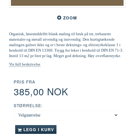
ZOOM
Organisk, løsemiddelfri blank maling til bruk på tre, trebaserte
materialer og metall utvendig og innvendig. Den hurtigtørkende
malingen gulner ikke og er i beste deknings- og slitestyrkeklasse 1 i
henhold til DIN EN 13300. Trygg for leker i henhold til DIN EN 71-3.
Inntil 13 m2 pr liter pr lag. Meget god dekning. Høy overflatestyrke.
Vis full beskrivelse
PRIS FRA
385,00 NOK
STØRRELSE:
LEGG I KURV