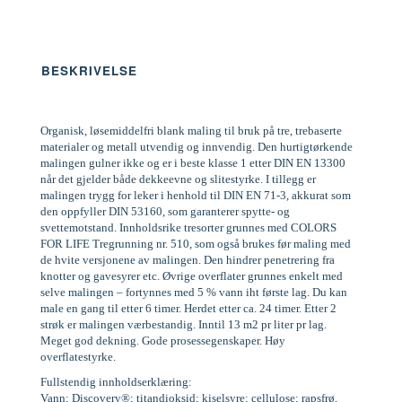
BESKRIVELSE
Organisk, løsemiddelfri blank maling til bruk på tre, trebaserte
materialer og metall utvendig og innvendig. Den hurtigtørkende
malingen gulner ikke og er i beste klasse 1 etter DIN EN 13300
når det gjelder både dekkeevne og slitestyrke. I tillegg er
malingen trygg for leker i henhold til DIN EN 71-3, akkurat som
den oppfyller DIN 53160, som garanterer spytte- og
svettemotstand. Innholdsrike tresorter grunnes med COLORS
FOR LIFE Tregrunning nr. 510, som også brukes før maling med
de hvite versjonene av malingen. Den hindrer penetrering fra
knotter og gavesyrer etc. Øvrige overflater grunnes enkelt med
selve malingen – fortynnes med 5 % vann iht første lag. Du kan
male en gang til etter 6 timer. Herdet etter ca. 24 timer. Etter 2
strøk er malingen værbestandig. Inntil 13 m2 pr liter pr lag.
Meget god dekning. Gode prosessegenskaper. Høy
overflatestyrke.
Fullstendig innholdserklæring:
Vann; Discovery®; titandioksid; kiselsyre; cellulose; rapsfrø,