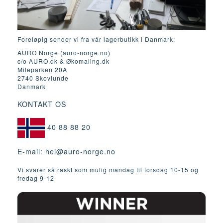
Foreløpig sender vi fra vår lagerbutikk i Danmark:
AURO Norge (auro-norge.no)
c/o AURO.dk & Økomaling.dk
Mileparken 20A
2740 Skovlunde
Danmark
KONTAKT OS
40 88 88 20
E-mail:
hei@auro-norge.no
Vi svarer så raskt som mulig mandag til torsdag 10-15 og
fredag ​​9-12