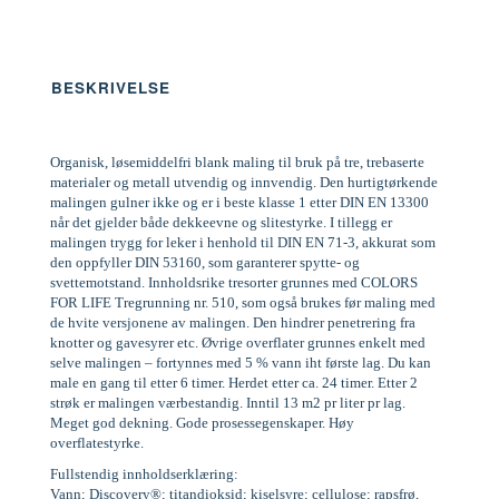
BESKRIVELSE
Organisk, løsemiddelfri blank maling til bruk på tre, trebaserte
materialer og metall utvendig og innvendig. Den hurtigtørkende
malingen gulner ikke og er i beste klasse 1 etter DIN EN 13300
når det gjelder både dekkeevne og slitestyrke. I tillegg er
malingen trygg for leker i henhold til DIN EN 71-3, akkurat som
den oppfyller DIN 53160, som garanterer spytte- og
svettemotstand. Innholdsrike tresorter grunnes med COLORS
FOR LIFE Tregrunning nr. 510, som også brukes før maling med
de hvite versjonene av malingen. Den hindrer penetrering fra
knotter og gavesyrer etc. Øvrige overflater grunnes enkelt med
selve malingen – fortynnes med 5 % vann iht første lag. Du kan
male en gang til etter 6 timer. Herdet etter ca. 24 timer. Etter 2
strøk er malingen værbestandig. Inntil 13 m2 pr liter pr lag.
Meget god dekning. Gode prosessegenskaper. Høy
overflatestyrke.
Fullstendig innholdserklæring:
Vann; Discovery®; titandioksid; kiselsyre; cellulose; rapsfrø,