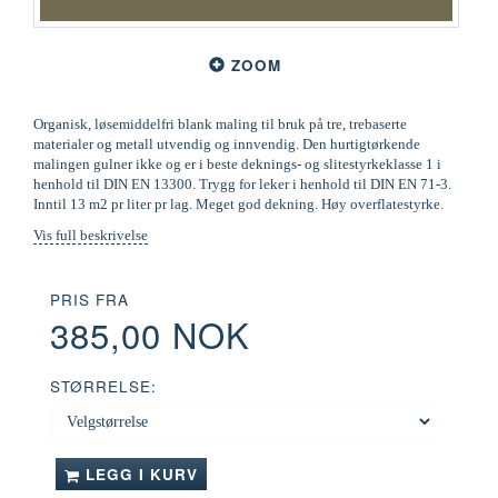
ZOOM
Organisk, løsemiddelfri blank maling til bruk på tre, trebaserte
materialer og metall utvendig og innvendig. Den hurtigtørkende
malingen gulner ikke og er i beste deknings- og slitestyrkeklasse 1 i
henhold til DIN EN 13300. Trygg for leker i henhold til DIN EN 71-3.
Inntil 13 m2 pr liter pr lag. Meget god dekning. Høy overflatestyrke.
Vis full beskrivelse
PRIS FRA
385,00 NOK
STØRRELSE:
LEGG I KURV