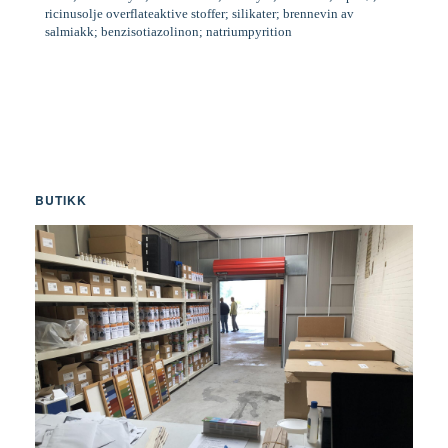
ricinusolje overflateaktive stoffer; silikater; brennevin av
salmiakk; benzisotiazolinon; natriumpyrition
BUTIKK