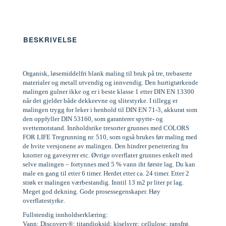
BESKRIVELSE
Organisk, løsemiddelfri blank maling til bruk på tre, trebaserte
materialer og metall utvendig og innvendig. Den hurtigtørkende
malingen gulner ikke og er i beste klasse 1 etter DIN EN 13300
når det gjelder både dekkeevne og slitestyrke. I tillegg er
malingen trygg for leker i henhold til DIN EN 71-3, akkurat som
den oppfyller DIN 53160, som garanterer spytte- og
svettemotstand. Innholdsrike tresorter grunnes med COLORS
FOR LIFE Tregrunning nr. 510, som også brukes før maling med
de hvite versjonene av malingen. Den hindrer penetrering fra
knotter og gavesyrer etc. Øvrige overflater grunnes enkelt med
selve malingen – fortynnes med 5 % vann iht første lag. Du kan
male en gang til etter 6 timer. Herdet etter ca. 24 timer. Etter 2
strøk er malingen værbestandig. Inntil 13 m2 pr liter pr lag.
Meget god dekning. Gode prosessegenskaper. Høy
overflatestyrke.
Fullstendig innholdserklæring:
Vann; Discovery®; titandioksid; kiselsyre; cellulose; rapsfrø,