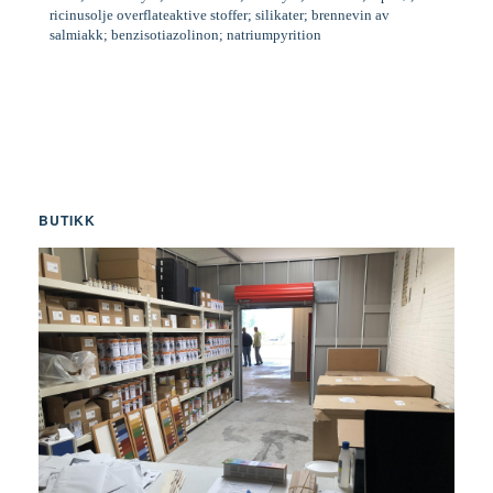
ricinusolje overflateaktive stoffer; silikater; brennevin av
salmiakk; benzisotiazolinon; natriumpyrition
BUTIKK