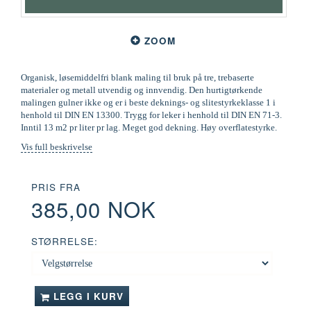
ZOOM
Organisk, løsemiddelfri blank maling til bruk på tre, trebaserte
materialer og metall utvendig og innvendig. Den hurtigtørkende
malingen gulner ikke og er i beste deknings- og slitestyrkeklasse 1 i
henhold til DIN EN 13300. Trygg for leker i henhold til DIN EN 71-3.
Inntil 13 m2 pr liter pr lag. Meget god dekning. Høy overflatestyrke.
Vis full beskrivelse
PRIS FRA
385,00 NOK
STØRRELSE:
LEGG I KURV