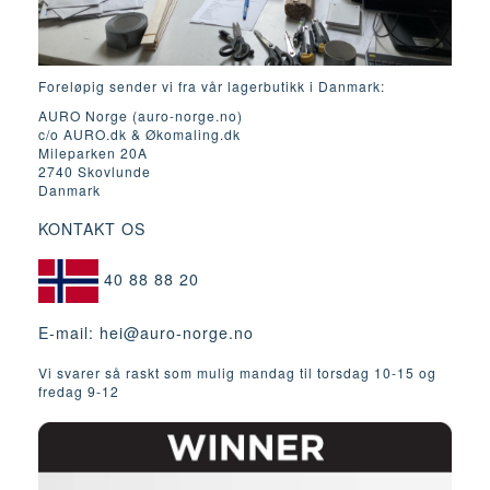
Foreløpig sender vi fra vår lagerbutikk i Danmark:
AURO Norge (auro-norge.no)
c/o AURO.dk & Økomaling.dk
Mileparken 20A
2740 Skovlunde
Danmark
KONTAKT OS
40 88 88 20
E-mail:
hei@auro-norge.no
Vi svarer så raskt som mulig mandag til torsdag 10-15 og
fredag ​​9-12