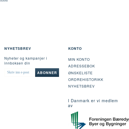
rition
NYHETSBREV
KONTO
Nyheter og kampanjer i
MIN KONTO
innboksen din
ADRESSEBOK
SKRIV
ABONNER
ØNSKELISTE
INN
ORDREHISTORIKK
E-
POST
NYHETSBREV
I Danmark er vi medlem
av