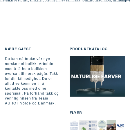
rflateaktive stoffer; silikater; brennevin av salmiakk; benzisotiazolinon; natriumpy
KÆRE GJEST
PRODUKTKATALOG
Du kan nå bruke vår nye
norske nettbutikk. Arbeidet
med å få hele butikken
oversatt til norsk pågår. Takk
for din tålmodighet. Du er
alltid velkommen til å
kontakte oss med dine
spørsmål. På forhånd takk og
vennlig hilsen fra Team
AURO i Norge og Danmark.
FLYER