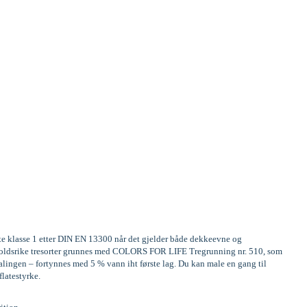
ste klasse 1 etter DIN EN 13300 når det gjelder både dekkeevne og
Innholdsrike tresorter grunnes med COLORS FOR LIFE Tregrunning nr. 510, som
alingen – fortynnes med 5 % vann iht første lag. Du kan male en gang til
flatestyrke.