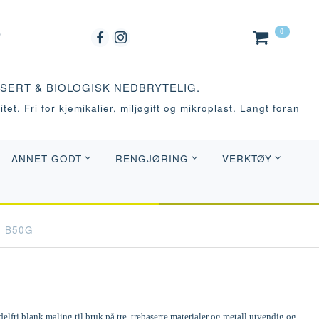
0
ASERT & BIOLOGISK NEDBRYTELIG.
tet. Fri for kjemikalier, miljøgift og mikroplast. Langt foran
ANNET GODT
RENGJØRING
VERKTØY
0-B50G
elfri blank maling til bruk på tre, trebaserte materialer og metall utvendig og