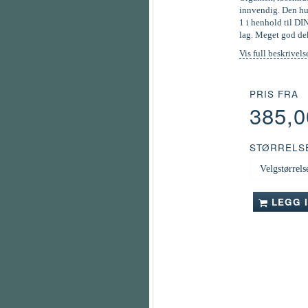
innvendig. Den hur
1 i henhold til DI
lag. Meget god de
Vis full beskrivels
PRIS FRA
385,
STØRRELS
LEGG 