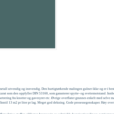
og metall utvendig og innvendig. Den hurtigtørkende malingen gulner ikke og er i be
3, akkurat som den oppfyller DIN 53160, som garanterer spytte- og svettemotstand. 
trering fra knotter og gavesyrer etc. Øvrige overflater grunnes enkelt med selve m
g. Inntil 13 m2 pr liter pr lag. Meget god dekning. Gode prosessegenskaper. Høy over