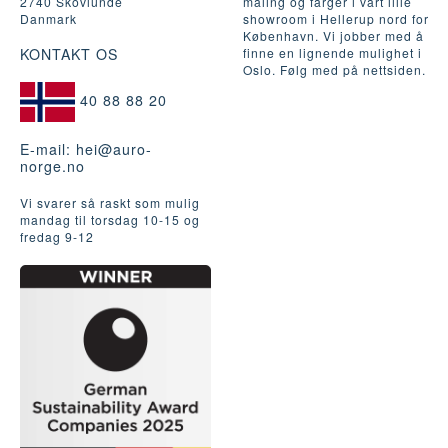
2740 Skovlunde
maling og farger i vårt lille
Danmark
showroom i Hellerup nord for
København. Vi jobber med å
KONTAKT OS
finne en lignende mulighet i
Oslo. Følg med på nettsiden.
40 88 88 20
E-mail:
hei@auro-
norge.no
Vi svarer så raskt som mulig
mandag til torsdag 10-15 og
fredag ​​9-12