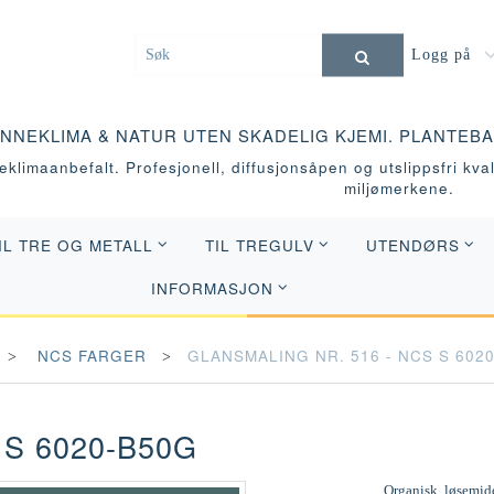
Logg på
INNEKLIMA & NATUR UTEN SKADELIG KJEMI. PLANTEB
klimaanbefalt. Profesjonell, diffusjonsåpen og utslippsfri kvali
miljømerkene.
IL TRE OG METALL
TIL TREGULV
UTENDØRS
INFORMASJON
NCS FARGER
GLANSMALING NR. 516 - NCS S 602
 S 6020-B50G
Organisk, løsemidd