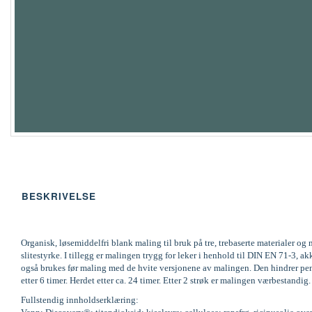
BESKRIVELSE
Organisk, løsemiddelfri blank maling til bruk på tre, trebaserte materialer 
slitestyrke. I tillegg er malingen trygg for leker i henhold til DIN EN 71-
også brukes før maling med de hvite versjonene av malingen. Den hindrer pene
etter 6 timer. Herdet etter ca. 24 timer. Etter 2 strøk er malingen værbestandi
Fullstendig innholdserklæring: