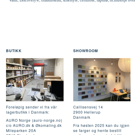
Vann; Discovery®; titandioksid; kiselsyre; cellulose; rapsfrø, ricinusolje ove
BUTIKK
SHOWROOM
Foreløpig sender vi fra vår
Callisensvej 14
lagerbutikk i Danmark:
2900 Hellerup
Danmark
AURO Norge (auro-norge.no)
c/o AURO.dk & Økomaling.dk
Fra høsten 2025 kan du igjen
Mileparken 20A
se farger og hente bestilt