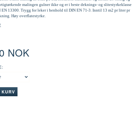
tigtørkende malingen gulner ikke og er i beste deknings- og slitestyrkeklasse
N EN 13300. Trygg for leker i henhold til DIN EN 71-3. Inntil 13 m2 pr liter pr
kning. Høy overflatestyrke.
e
00 NOK
E:
I KURV