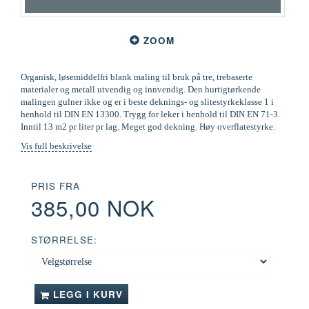
ZOOM
Organisk, løsemiddelfri blank maling til bruk på tre, trebaserte
materialer og metall utvendig og innvendig. Den hurtigtørkende
malingen gulner ikke og er i beste deknings- og slitestyrkeklasse 1 i
henhold til DIN EN 13300. Trygg for leker i henhold til DIN EN 71-3.
Inntil 13 m2 pr liter pr lag. Meget god dekning. Høy overflatestyrke.
Vis full beskrivelse
PRIS FRA
385,00 NOK
STØRRELSE:
LEGG I KURV