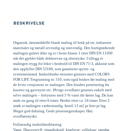
BESKRIVELSE
Organisk, løsemiddelfri blank maling til bruk på tre, trebaserte
materialer og metall utvendig og innvendig. Den hurtigtørkende
malingen gulner ikke og er i beste klasse 1 etter DIN EN 13300
når det gjelder både dekkeevne og slitestyrke. I tillegg er
malingen trygg for leker i henhold til DIN EN 71-3, akkurat som
den oppfyller DIN 53160, som garanterer spytte- og
svettemotstand. Innholdsrike tresorter grunnes med COLORS
FOR LIFE Tregrunning nr. 510, som også brukes før maling med
de hvite versjonene av malingen. Den hindrer penetrering fra
knotter og gavesyrer etc. Øvrige overflater grunnes enkelt med
selve malingen – fortynnes med 5 % vann iht første lag. Du kan
male en gang til etter 6 timer. Herdet etter ca. 24 timer. Etter 2
strøk er malingen værbestandig. Inntil 13 m2 pr liter pr lag.
Meget god dekning. Gode prosessegenskaper. Høy
overflatestyrke.
Fullstendig innholdserklæring:
Vann; Discovery®; titandioksid; kiselsyre; cellulose; rapsfrø,