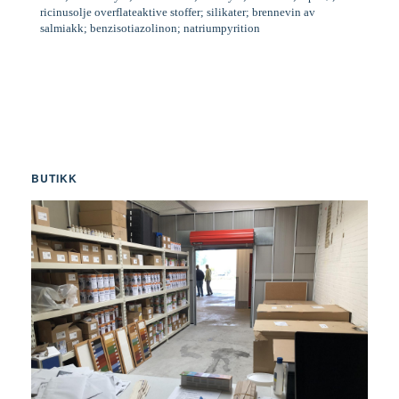
ricinusolje overflateaktive stoffer; silikater; brennevin av
salmiakk; benzisotiazolinon; natriumpyrition
BUTIKK