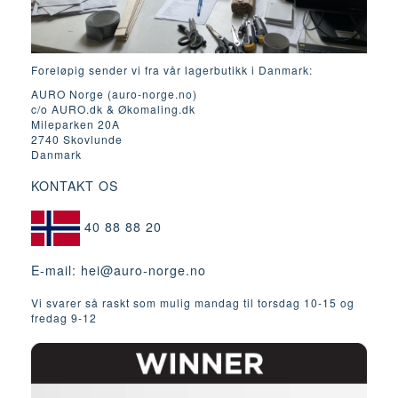
Foreløpig sender vi fra vår lagerbutikk i Danmark:
AURO Norge (auro-norge.no)
c/o AURO.dk & Økomaling.dk
Mileparken 20A
2740 Skovlunde
Danmark
KONTAKT OS
40 88 88 20
E-mail:
hei@auro-norge.no
Vi svarer så raskt som mulig mandag til torsdag 10-15 og
fredag ​​9-12