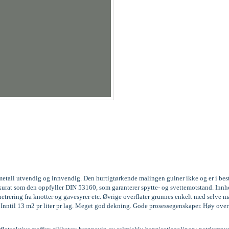
og metall utvendig og innvendig. Den hurtigtørkende malingen gulner ikke og er i be
3, akkurat som den oppfyller DIN 53160, som garanterer spytte- og svettemotstand. 
trering fra knotter og gavesyrer etc. Øvrige overflater grunnes enkelt med selve m
g. Inntil 13 m2 pr liter pr lag. Meget god dekning. Gode prosessegenskaper. Høy over