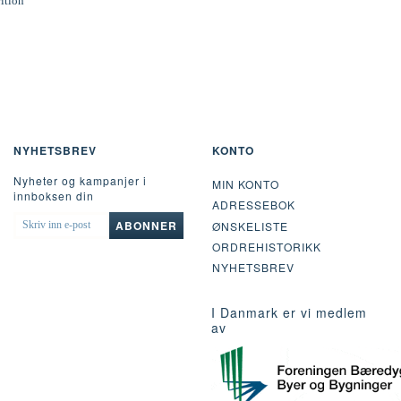
rition
NYHETSBREV
KONTO
Nyheter og kampanjer i
MIN KONTO
innboksen din
ADRESSEBOK
SKRIV
ABONNER
ØNSKELISTE
INN
ORDREHISTORIKK
E-
POST
NYHETSBREV
I Danmark er vi medlem
av