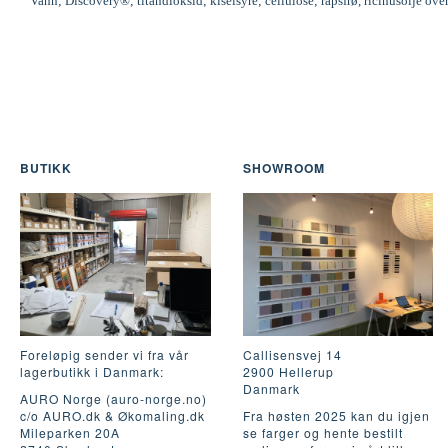
Vann; Discovery®; titandioksid; kiselsyre; cellulose; rapsfrø, ricinusolje ove
BUTIKK
SHOWROOM
Foreløpig sender vi fra vår
Callisensvej 14
lagerbutikk i Danmark:
2900 Hellerup
Danmark
AURO Norge (auro-norge.no)
c/o AURO.dk & Økomaling.dk
Fra høsten 2025 kan du igjen
Mileparken 20A
se farger og hente bestilt