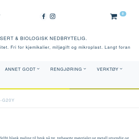
0
ASERT & BIOLOGISK NEDBRYTELIG.
tet. Fri for kjemikalier, miljøgift og mikroplast. Langt foran
ANNET GODT
RENGJØRING
VERKTØY
5-G20Y
elfri blank maling til bruk på tre, trebaserte materialer og metall utvendig og