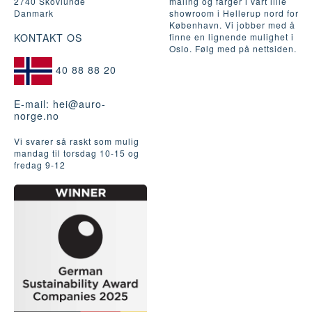
2740 Skovlunde
maling og farger i vårt lille
Danmark
showroom i Hellerup nord for
København. Vi jobber med å
KONTAKT OS
finne en lignende mulighet i
Oslo. Følg med på nettsiden.
40 88 88 20
E-mail:
hei@auro-
norge.no
Vi svarer så raskt som mulig
mandag til torsdag 10-15 og
fredag ​​9-12