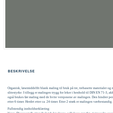
BESKRIVELSE
Organisk, løsemiddelfri blank maling til bruk på tre, trebaserte materialer 
slitestyrke. I tillegg er malingen trygg for leker i henhold til DIN EN 71-
også brukes før maling med de hvite versjonene av malingen. Den hindrer pene
etter 6 timer. Herdet etter ca. 24 timer. Etter 2 strøk er malingen værbestandi
Fullstendig innholdserklæring: