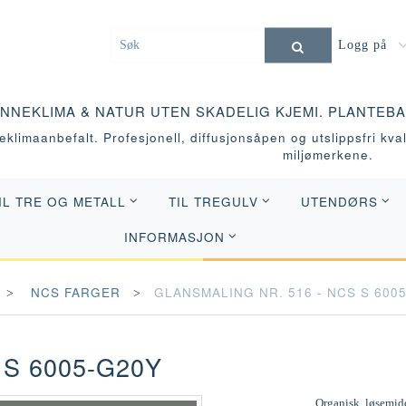
Logg på
INNEKLIMA & NATUR UTEN SKADELIG KJEMI. PLANTEB
klimaanbefalt. Profesjonell, diffusjonsåpen og utslippsfri kvali
miljømerkene.
IL TRE OG METALL
TIL TREGULV
UTENDØRS
INFORMASJON
NCS FARGER
GLANSMALING NR. 516 - NCS S 600
 S 6005-G20Y
Organisk, løsemidd