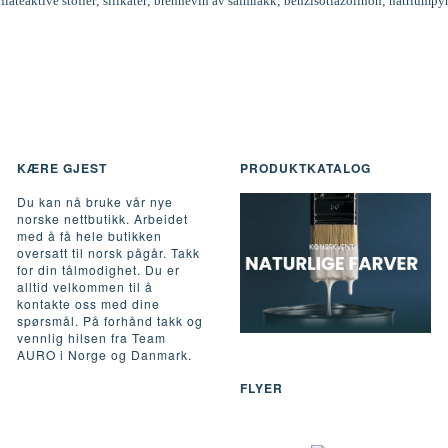
rflateaktive stoffer; silikater; brennevin av salmiakk; benzisotiazolinon; natriumpy
KÆRE GJEST
PRODUKTKATALOG
Du kan nå bruke vår nye
norske nettbutikk. Arbeidet
med å få hele butikken
oversatt til norsk pågår. Takk
for din tålmodighet. Du er
alltid velkommen til å
kontakte oss med dine
spørsmål. På forhånd takk og
vennlig hilsen fra Team
AURO i Norge og Danmark.
FLYER