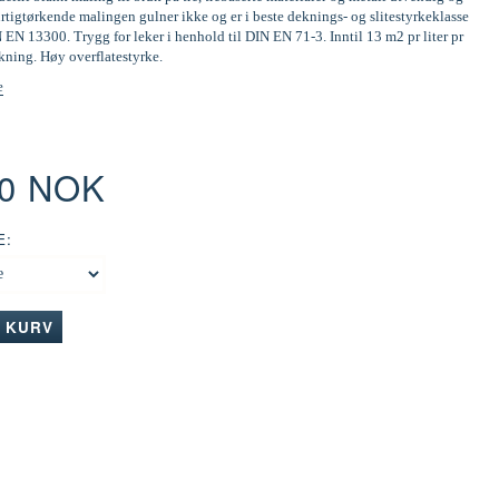
tigtørkende malingen gulner ikke og er i beste deknings- og slitestyrkeklasse
N EN 13300. Trygg for leker i henhold til DIN EN 71-3. Inntil 13 m2 pr liter pr
kning. Høy overflatestyrke.
e
00 NOK
E:
I KURV