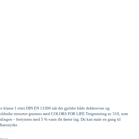
ste klasse 1 etter DIN EN 13300 når det gjelder både dekkeevne og
Innholdsrike tresorter grunnes med COLORS FOR LIFE Tregrunning nr. 510, som
alingen – fortynnes med 5 % vann iht første lag. Du kan male en gang til
flatestyrke.