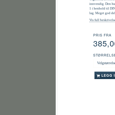
innvendig. Den hur
1 i henhold til DI
lag. Meget god de
Vis full beskrivels
PRIS FRA
385,
STØRRELS
LEGG 