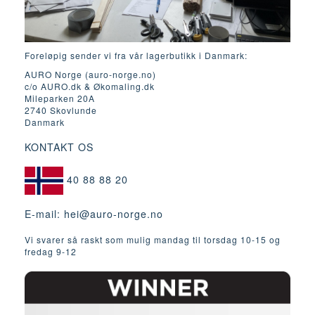
Foreløpig sender vi fra vår lagerbutikk i Danmark:
AURO Norge (auro-norge.no)
c/o AURO.dk & Økomaling.dk
Mileparken 20A
2740 Skovlunde
Danmark
KONTAKT OS
40 88 88 20
E-mail:
hei@auro-norge.no
Vi svarer så raskt som mulig mandag til torsdag 10-15 og
fredag ​​9-12