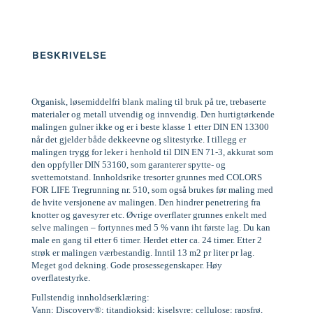
BESKRIVELSE
Organisk, løsemiddelfri blank maling til bruk på tre, trebaserte
materialer og metall utvendig og innvendig. Den hurtigtørkende
malingen gulner ikke og er i beste klasse 1 etter DIN EN 13300
når det gjelder både dekkeevne og slitestyrke. I tillegg er
malingen trygg for leker i henhold til DIN EN 71-3, akkurat som
den oppfyller DIN 53160, som garanterer spytte- og
svettemotstand. Innholdsrike tresorter grunnes med COLORS
FOR LIFE Tregrunning nr. 510, som også brukes før maling med
de hvite versjonene av malingen. Den hindrer penetrering fra
knotter og gavesyrer etc. Øvrige overflater grunnes enkelt med
selve malingen – fortynnes med 5 % vann iht første lag. Du kan
male en gang til etter 6 timer. Herdet etter ca. 24 timer. Etter 2
strøk er malingen værbestandig. Inntil 13 m2 pr liter pr lag.
Meget god dekning. Gode prosessegenskaper. Høy
overflatestyrke.
Fullstendig innholdserklæring:
Vann; Discovery®; titandioksid; kiselsyre; cellulose; rapsfrø,