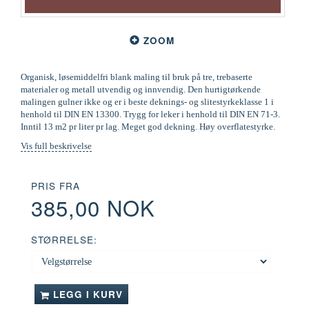
ZOOM
Organisk, løsemiddelfri blank maling til bruk på tre, trebaserte
materialer og metall utvendig og innvendig. Den hurtigtørkende
malingen gulner ikke og er i beste deknings- og slitestyrkeklasse 1 i
henhold til DIN EN 13300. Trygg for leker i henhold til DIN EN 71-3.
Inntil 13 m2 pr liter pr lag. Meget god dekning. Høy overflatestyrke.
Vis full beskrivelse
PRIS FRA
385,00 NOK
STØRRELSE:
LEGG I KURV