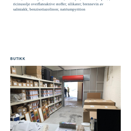
ricinusolje overflateaktive stoffer; silikater; brennevin av
salmiakk; benzisotiazolinon; natriumpyrition
BUTIKK