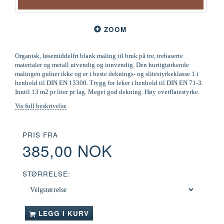
ZOOM
Organisk, løsemiddelfri blank maling til bruk på tre, trebaserte
materialer og metall utvendig og innvendig. Den hurtigtørkende
malingen gulner ikke og er i beste deknings- og slitestyrkeklasse 1 i
henhold til DIN EN 13300. Trygg for leker i henhold til DIN EN 71-3.
Inntil 13 m2 pr liter pr lag. Meget god dekning. Høy overflatestyrke.
Vis full beskrivelse
PRIS FRA
385,00 NOK
STØRRELSE:
LEGG I KURV