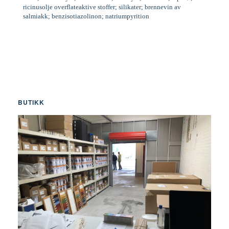
ricinusolje overflateaktive stoffer; silikater; brennevin av
salmiakk; benzisotiazolinon; natriumpyrition
BUTIKK