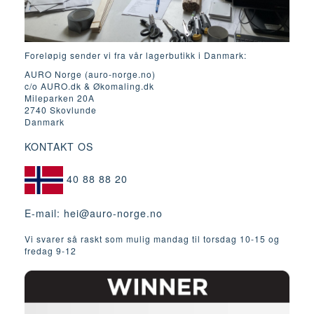
Foreløpig sender vi fra vår lagerbutikk i Danmark:
AURO Norge (auro-norge.no)
c/o AURO.dk & Økomaling.dk
Mileparken 20A
2740 Skovlunde
Danmark
KONTAKT OS
40 88 88 20
E-mail:
hei@auro-norge.no
Vi svarer så raskt som mulig mandag til torsdag 10-15 og
fredag ​​9-12