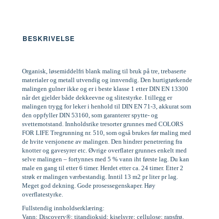
BESKRIVELSE
Organisk, løsemiddelfri blank maling til bruk på tre, trebaserte
materialer og metall utvendig og innvendig. Den hurtigtørkende
malingen gulner ikke og er i beste klasse 1 etter DIN EN 13300
når det gjelder både dekkeevne og slitestyrke. I tillegg er
malingen trygg for leker i henhold til DIN EN 71-3, akkurat som
den oppfyller DIN 53160, som garanterer spytte- og
svettemotstand. Innholdsrike tresorter grunnes med COLORS
FOR LIFE Tregrunning nr. 510, som også brukes før maling med
de hvite versjonene av malingen. Den hindrer penetrering fra
knotter og gavesyrer etc. Øvrige overflater grunnes enkelt med
selve malingen – fortynnes med 5 % vann iht første lag. Du kan
male en gang til etter 6 timer. Herdet etter ca. 24 timer. Etter 2
strøk er malingen værbestandig. Inntil 13 m2 pr liter pr lag.
Meget god dekning. Gode prosessegenskaper. Høy
overflatestyrke.
Fullstendig innholdserklæring:
Vann; Discovery®; titandioksid; kiselsyre; cellulose; rapsfrø,