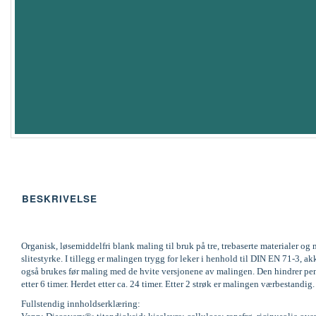
BESKRIVELSE
Organisk, løsemiddelfri blank maling til bruk på tre, trebaserte materialer 
slitestyrke. I tillegg er malingen trygg for leker i henhold til DIN EN 71-
også brukes før maling med de hvite versjonene av malingen. Den hindrer pene
etter 6 timer. Herdet etter ca. 24 timer. Etter 2 strøk er malingen værbestandi
Fullstendig innholdserklæring: