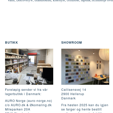
Vann; Discovery®; titandioksid; kiselsyre; cellulose; rapsfrø, ricinusolje ove
BUTIKK
SHOWROOM
Foreløpig sender vi fra vår
Callisensvej 14
lagerbutikk i Danmark:
2900 Hellerup
Danmark
AURO Norge (auro-norge.no)
c/o AURO.dk & Økomaling.dk
Fra høsten 2025 kan du igjen
Mileparken 20A
se farger og hente bestilt