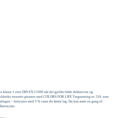
ste klasse 1 etter DIN EN 13300 når det gjelder både dekkeevne og
Innholdsrike tresorter grunnes med COLORS FOR LIFE Tregrunning nr. 510, som
alingen – fortynnes med 5 % vann iht første lag. Du kan male en gang til
flatestyrke.