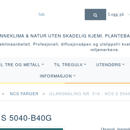
Logg på
INNEKLIMA & NATUR UTEN SKADELIG KJEMI. PLANTEB
klimaanbefalt. Profesjonell, diffusjonsåpen og utslippsfri kvali
miljømerkene.
IL TRE OG METALL
TIL TREGULV
UTENDØRS
INFORMASJON
NCS FARGER
GLANSMALING NR. 516 - NCS S 504
 S 5040-B40G
Organisk, løsemidd