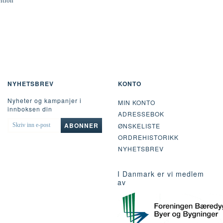
rition
NYHETSBREV
KONTO
Nyheter og kampanjer i
MIN KONTO
innboksen din
ADRESSEBOK
SKRIV
ABONNER
ØNSKELISTE
INN
ORDREHISTORIKK
E-
POST
NYHETSBREV
I Danmark er vi medlem
av