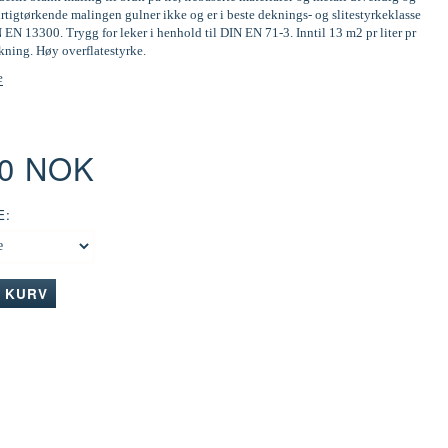
tigtørkende malingen gulner ikke og er i beste deknings- og slitestyrkeklasse
N EN 13300. Trygg for leker i henhold til DIN EN 71-3. Inntil 13 m2 pr liter pr
kning. Høy overflatestyrke.
e
00 NOK
E:
I KURV