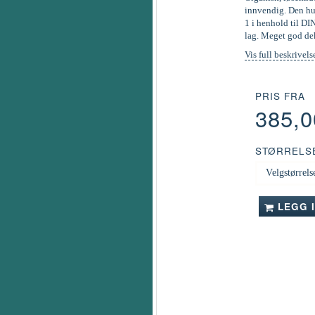
innvendig. Den hur
1 i henhold til DI
lag. Meget god de
Vis full beskrivels
PRIS FRA
385,
STØRRELS
LEGG 