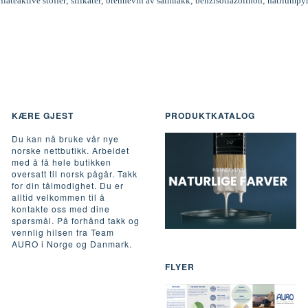
rflateaktive stoffer; silikater; brennevin av salmiakk; benzisotiazolinon; natriumpy
KÆRE GJEST
PRODUKTKATALOG
Du kan nå bruke vår nye
norske nettbutikk. Arbeidet
med å få hele butikken
oversatt til norsk pågår. Takk
for din tålmodighet. Du er
alltid velkommen til å
kontakte oss med dine
spørsmål. På forhånd takk og
vennlig hilsen fra Team
AURO i Norge og Danmark.
FLYER