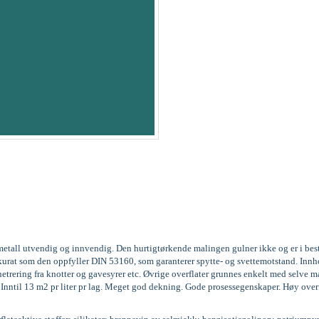
og metall utvendig og innvendig. Den hurtigtørkende malingen gulner ikke og er i be
3, akkurat som den oppfyller DIN 53160, som garanterer spytte- og svettemotstand. 
trering fra knotter og gavesyrer etc. Øvrige overflater grunnes enkelt med selve m
g. Inntil 13 m2 pr liter pr lag. Meget god dekning. Gode prosessegenskaper. Høy over