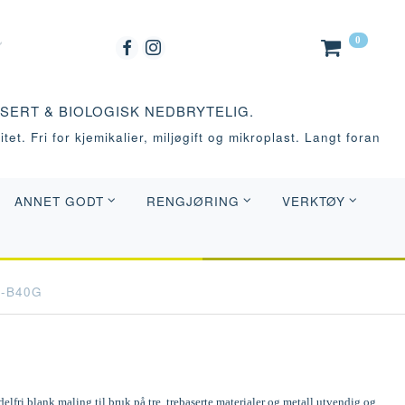
0
ASERT & BIOLOGISK NEDBRYTELIG.
tet. Fri for kjemikalier, miljøgift og mikroplast. Langt foran
ANNET GODT
RENGJØRING
VERKTØY
0-B40G
elfri blank maling til bruk på tre, trebaserte materialer og metall utvendig og