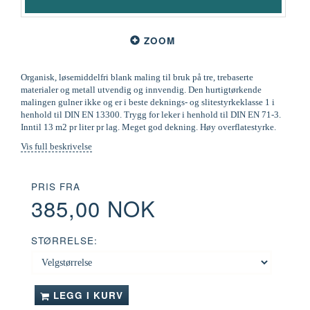
ZOOM
Organisk, løsemiddelfri blank maling til bruk på tre, trebaserte
materialer og metall utvendig og innvendig. Den hurtigtørkende
malingen gulner ikke og er i beste deknings- og slitestyrkeklasse 1 i
henhold til DIN EN 13300. Trygg for leker i henhold til DIN EN 71-3.
Inntil 13 m2 pr liter pr lag. Meget god dekning. Høy overflatestyrke.
Vis full beskrivelse
PRIS FRA
385,00 NOK
STØRRELSE:
LEGG I KURV