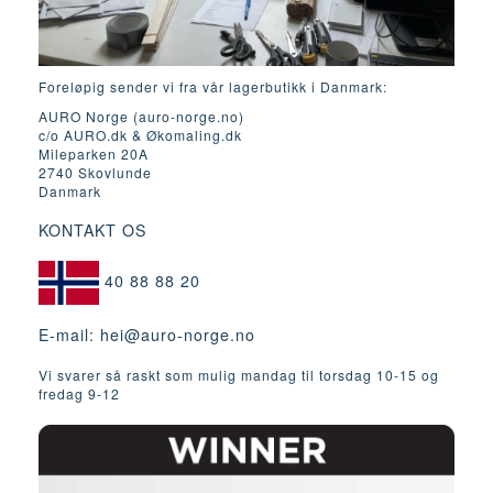
Foreløpig sender vi fra vår lagerbutikk i Danmark:
AURO Norge (auro-norge.no)
c/o AURO.dk & Økomaling.dk
Mileparken 20A
2740 Skovlunde
Danmark
KONTAKT OS
40 88 88 20
E-mail:
hei@auro-norge.no
Vi svarer så raskt som mulig mandag til torsdag 10-15 og
fredag ​​9-12