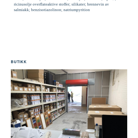
ricinusolje overflateaktive stoffer; silikater; brennevin av
salmiakk; benzisotiazolinon; natriumpyrition
BUTIKK