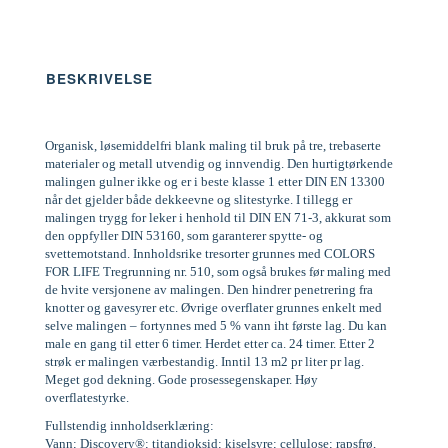
BESKRIVELSE
Organisk, løsemiddelfri blank maling til bruk på tre, trebaserte
materialer og metall utvendig og innvendig. Den hurtigtørkende
malingen gulner ikke og er i beste klasse 1 etter DIN EN 13300
når det gjelder både dekkeevne og slitestyrke. I tillegg er
malingen trygg for leker i henhold til DIN EN 71-3, akkurat som
den oppfyller DIN 53160, som garanterer spytte- og
svettemotstand. Innholdsrike tresorter grunnes med COLORS
FOR LIFE Tregrunning nr. 510, som også brukes før maling med
de hvite versjonene av malingen. Den hindrer penetrering fra
knotter og gavesyrer etc. Øvrige overflater grunnes enkelt med
selve malingen – fortynnes med 5 % vann iht første lag. Du kan
male en gang til etter 6 timer. Herdet etter ca. 24 timer. Etter 2
strøk er malingen værbestandig. Inntil 13 m2 pr liter pr lag.
Meget god dekning. Gode prosessegenskaper. Høy
overflatestyrke.
Fullstendig innholdserklæring:
Vann; Discovery®; titandioksid; kiselsyre; cellulose; rapsfrø,