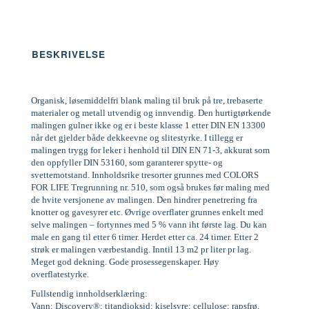
BESKRIVELSE
Organisk, løsemiddelfri blank maling til bruk på tre, trebaserte
materialer og metall utvendig og innvendig. Den hurtigtørkende
malingen gulner ikke og er i beste klasse 1 etter DIN EN 13300
når det gjelder både dekkeevne og slitestyrke. I tillegg er
malingen trygg for leker i henhold til DIN EN 71-3, akkurat som
den oppfyller DIN 53160, som garanterer spytte- og
svettemotstand. Innholdsrike tresorter grunnes med COLORS
FOR LIFE Tregrunning nr. 510, som også brukes før maling med
de hvite versjonene av malingen. Den hindrer penetrering fra
knotter og gavesyrer etc. Øvrige overflater grunnes enkelt med
selve malingen – fortynnes med 5 % vann iht første lag. Du kan
male en gang til etter 6 timer. Herdet etter ca. 24 timer. Etter 2
strøk er malingen værbestandig. Inntil 13 m2 pr liter pr lag.
Meget god dekning. Gode prosessegenskaper. Høy
overflatestyrke.
Fullstendig innholdserklæring:
Vann; Discovery®; titandioksid; kiselsyre; cellulose; rapsfrø,