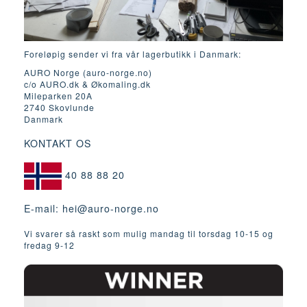
Foreløpig sender vi fra vår lagerbutikk i Danmark:
AURO Norge (auro-norge.no)
c/o AURO.dk & Økomaling.dk
Mileparken 20A
2740 Skovlunde
Danmark
KONTAKT OS
40 88 88 20
E-mail:
hei@auro-norge.no
Vi svarer så raskt som mulig mandag til torsdag 10-15 og
fredag ​​9-12