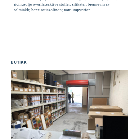
ricinusolje overflateaktive stoffer; silikater; brennevin av
salmiakk; benzisotiazolinon; natriumpyrition
BUTIKK