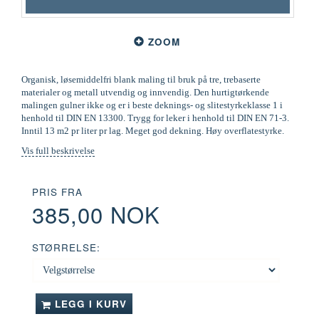
ZOOM
Organisk, løsemiddelfri blank maling til bruk på tre, trebaserte
materialer og metall utvendig og innvendig. Den hurtigtørkende
malingen gulner ikke og er i beste deknings- og slitestyrkeklasse 1 i
henhold til DIN EN 13300. Trygg for leker i henhold til DIN EN 71-3.
Inntil 13 m2 pr liter pr lag. Meget god dekning. Høy overflatestyrke.
Vis full beskrivelse
PRIS FRA
385,00 NOK
STØRRELSE:
LEGG I KURV