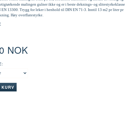
tigtørkende malingen gulner ikke og er i beste deknings- og slitestyrkeklasse
N EN 13300. Trygg for leker i henhold til DIN EN 71-3. Inntil 13 m2 pr liter pr
kning. Høy overflatestyrke.
e
00 NOK
E:
I KURV