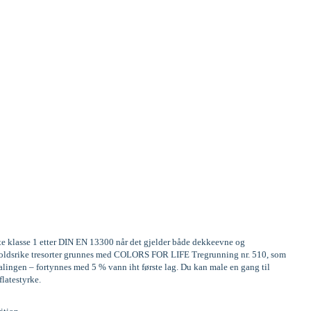
ste klasse 1 etter DIN EN 13300 når det gjelder både dekkeevne og
Innholdsrike tresorter grunnes med COLORS FOR LIFE Tregrunning nr. 510, som
alingen – fortynnes med 5 % vann iht første lag. Du kan male en gang til
flatestyrke.