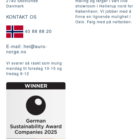
2740 Skovlunde
maling og farger i vårt lille
Danmark
showroom i Hellerup nord for
København. Vi jobber med å
KONTAKT OS
finne en lignende mulighet i
Oslo. Følg med på nettsiden.
40 88 88 20
E-mail:
hei@auro-
norge.no
Vi svarer så raskt som mulig
mandag til torsdag 10-15 og
fredag ​​9-12