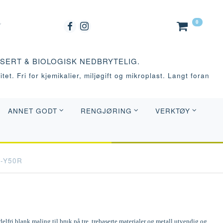
0
ASERT & BIOLOGISK NEDBRYTELIG.
tet. Fri for kjemikalier, miljøgift og mikroplast. Langt foran
ANNET GODT
RENGJØRING
VERKTØY
0-Y50R
elfri blank maling til bruk på tre, trebaserte materialer og metall utvendig og