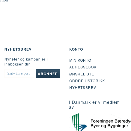
rition
NYHETSBREV
KONTO
Nyheter og kampanjer i
MIN KONTO
innboksen din
ADRESSEBOK
SKRIV
ABONNER
ØNSKELISTE
INN
ORDREHISTORIKK
E-
POST
NYHETSBREV
I Danmark er vi medlem
av