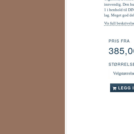
innvendig. Den hur
1 i henhold til DI
lag. Meget god de
Vis full beskrivels
PRIS FRA
385,
STØRRELS
LEGG 