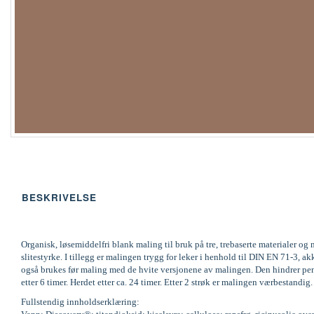
BESKRIVELSE
Organisk, løsemiddelfri blank maling til bruk på tre, trebaserte materialer 
slitestyrke. I tillegg er malingen trygg for leker i henhold til DIN EN 71-
også brukes før maling med de hvite versjonene av malingen. Den hindrer pene
etter 6 timer. Herdet etter ca. 24 timer. Etter 2 strøk er malingen værbestandi
Fullstendig innholdserklæring: