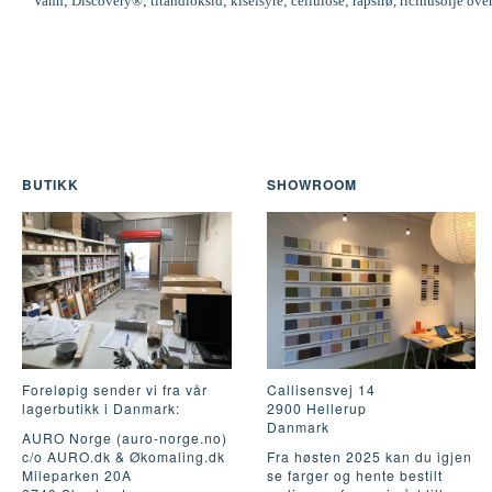
Vann; Discovery®; titandioksid; kiselsyre; cellulose; rapsfrø, ricinusolje ove
BUTIKK
SHOWROOM
Foreløpig sender vi fra vår
Callisensvej 14
lagerbutikk i Danmark:
2900 Hellerup
Danmark
AURO Norge (auro-norge.no)
c/o AURO.dk & Økomaling.dk
Fra høsten 2025 kan du igjen
Mileparken 20A
se farger og hente bestilt