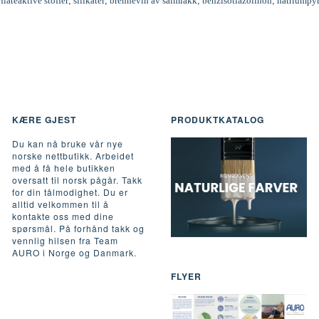
rflateaktive stoffer; silikater; brennevin av salmiakk; benzisotiazolinon; natriumpy
KÆRE GJEST
PRODUKTKATALOG
Du kan nå bruke vår nye
norske nettbutikk. Arbeidet
med å få hele butikken
oversatt til norsk pågår. Takk
for din tålmodighet. Du er
alltid velkommen til å
kontakte oss med dine
spørsmål. På forhånd takk og
vennlig hilsen fra Team
AURO i Norge og Danmark.
FLYER