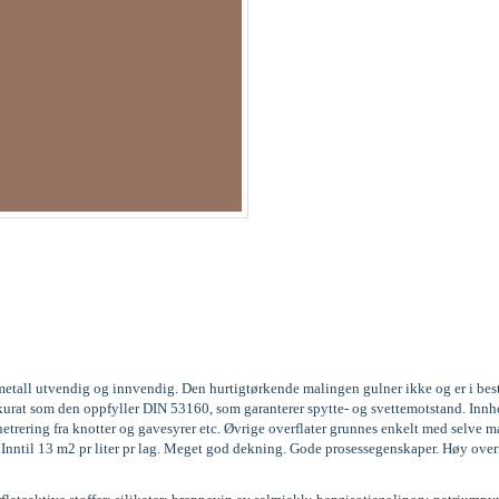
og metall utvendig og innvendig. Den hurtigtørkende malingen gulner ikke og er i be
3, akkurat som den oppfyller DIN 53160, som garanterer spytte- og svettemotstand. 
trering fra knotter og gavesyrer etc. Øvrige overflater grunnes enkelt med selve m
g. Inntil 13 m2 pr liter pr lag. Meget god dekning. Gode prosessegenskaper. Høy over