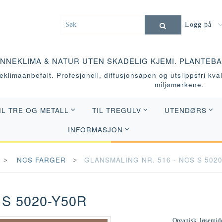
Logg på
INNEKLIMA & NATUR UTEN SKADELIG KJEMI. PLANTEB
klimaanbefalt. Profesjonell, diffusjonsåpen og utslippsfri kvali
miljømerkene.
IL TRE OG METALL
TIL TREGULV
UTENDØRS
INFORMASJON
NCS FARGER
GLANSMALING NR. 516 - NCS S 502
S 5020-Y50R
Organisk, løsemidd