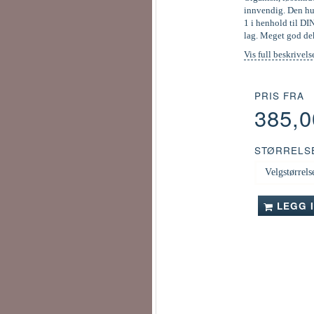
innvendig. Den hur
1 i henhold til DI
lag. Meget god de
Vis full beskrivels
PRIS FRA
385,
STØRRELS
LEGG 