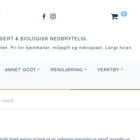
0
ASERT & BIOLOGISK NEDBRYTELIG.
tet. Fri for kjemikalier, miljøgift og mikroplast. Langt foran
ANNET GODT
RENGJØRING
VERKTØY
0-Y90R
elfri blank maling til bruk på tre, trebaserte materialer og metall utvendig og