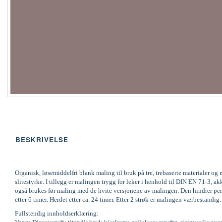
BESKRIVELSE
Organisk, løsemiddelfri blank maling til bruk på tre, trebaserte materialer 
slitestyrke. I tillegg er malingen trygg for leker i henhold til DIN EN 71-
også brukes før maling med de hvite versjonene av malingen. Den hindrer pene
etter 6 timer. Herdet etter ca. 24 timer. Etter 2 strøk er malingen værbestandi
Fullstendig innholdserklæring: