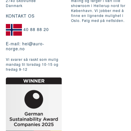
2740 Skovlunde
maling og farger i vårt lille
Danmark
showroom i Hellerup nord for
København. Vi jobber med å
KONTAKT OS
finne en lignende mulighet i
Oslo. Følg med på nettsiden.
40 88 88 20
E-mail:
hei@auro-
norge.no
Vi svarer så raskt som mulig
mandag til torsdag 10-15 og
fredag ​​9-12