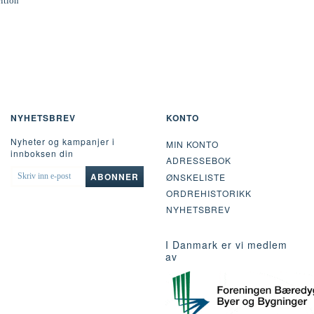
rition
NYHETSBREV
KONTO
Nyheter og kampanjer i
MIN KONTO
innboksen din
ADRESSEBOK
SKRIV
ABONNER
ØNSKELISTE
INN
ORDREHISTORIKK
E-
POST
NYHETSBREV
I Danmark er vi medlem
av