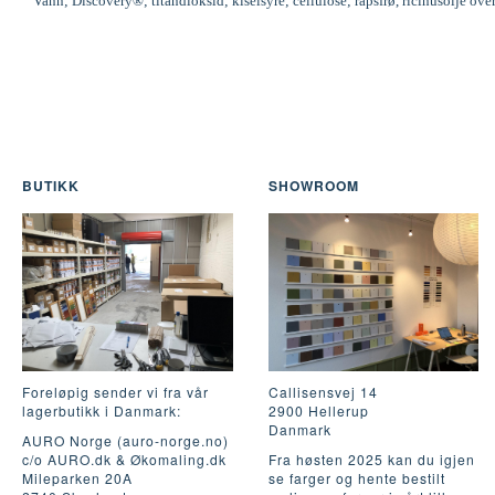
Vann; Discovery®; titandioksid; kiselsyre; cellulose; rapsfrø, ricinusolje ove
BUTIKK
SHOWROOM
Foreløpig sender vi fra vår
Callisensvej 14
lagerbutikk i Danmark:
2900 Hellerup
Danmark
AURO Norge (auro-norge.no)
c/o AURO.dk & Økomaling.dk
Fra høsten 2025 kan du igjen
Mileparken 20A
se farger og hente bestilt