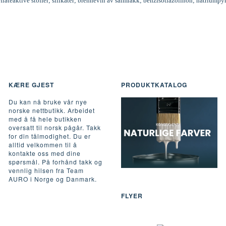
rflateaktive stoffer; silikater; brennevin av salmiakk; benzisotiazolinon; natriumpy
KÆRE GJEST
PRODUKTKATALOG
Du kan nå bruke vår nye
norske nettbutikk. Arbeidet
med å få hele butikken
oversatt til norsk pågår. Takk
for din tålmodighet. Du er
alltid velkommen til å
kontakte oss med dine
spørsmål. På forhånd takk og
vennlig hilsen fra Team
AURO i Norge og Danmark.
FLYER