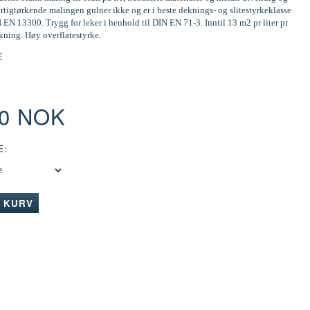
tigtørkende malingen gulner ikke og er i beste deknings- og slitestyrkeklasse
N EN 13300. Trygg for leker i henhold til DIN EN 71-3. Inntil 13 m2 pr liter pr
kning. Høy overflatestyrke.
e
00 NOK
E:
I KURV