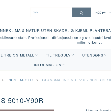
Logg på
INNEKLIMA & NATUR UTEN SKADELIG KJEMI. PLANTEB
klimaanbefalt. Profesjonell, diffusjonsåpen og utslippsfri kvali
miljømerkene.
IL TRE OG METALL
TIL TREGULV
UTENDØRS
INFORMASJON
NCS FARGER
GLANSMALING NR. 516 - NCS S 501
S 5010-Y90R
Organisk, løsemidd