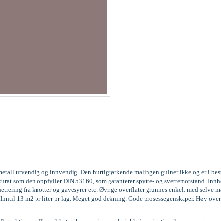
og metall utvendig og innvendig. Den hurtigtørkende malingen gulner ikke og er i be
3, akkurat som den oppfyller DIN 53160, som garanterer spytte- og svettemotstand. 
trering fra knotter og gavesyrer etc. Øvrige overflater grunnes enkelt med selve m
g. Inntil 13 m2 pr liter pr lag. Meget god dekning. Gode prosessegenskaper. Høy over