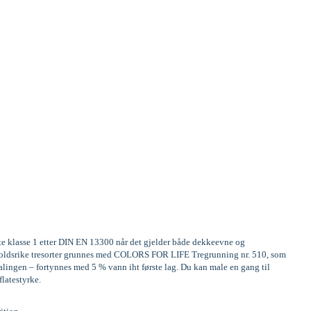
ste klasse 1 etter DIN EN 13300 når det gjelder både dekkeevne og
Innholdsrike tresorter grunnes med COLORS FOR LIFE Tregrunning nr. 510, som
alingen – fortynnes med 5 % vann iht første lag. Du kan male en gang til
flatestyrke.