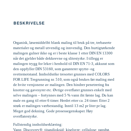
BESKRIVELSE
Organisk, løsemiddelfri blank maling til bruk på tre, trebaserte
materialer og metall utvendig og innvendig. Den hurtigtørkende
malingen gulner ikke og er i beste klasse 1 etter DIN EN 13300
når det gjelder både dekkeevne og slitestyrke. I tillegg er
malingen trygg for leker i henhold til DIN EN 71-3, akkurat som
den oppfyller DIN 53160, som garanterer spytte- og
svettemotstand. Innholdsrike tresorter grunnes med COLORS
FOR LIFE Tregrunning nr. 510, som også brukes før maling med
de hvite versjonene av malingen. Den hindrer penetrering fra
knotter og gavesyrer etc. Øvrige overflater grunnes enkelt med
selve malingen – fortynnes med 5 % vann iht første lag. Du kan
male en gang til etter 6 timer. Herdet etter ca. 24 timer. Etter 2
strøk er malingen værbestandig. Inntil 13 m2 pr liter pr lag.
Meget god dekning. Gode prosessegenskaper. Høy
overflatestyrke.
Fullstendig innholdserklæring:
Vann; Discovery®; titandioksid; kiselsyre; cellulose; rapsfrø,