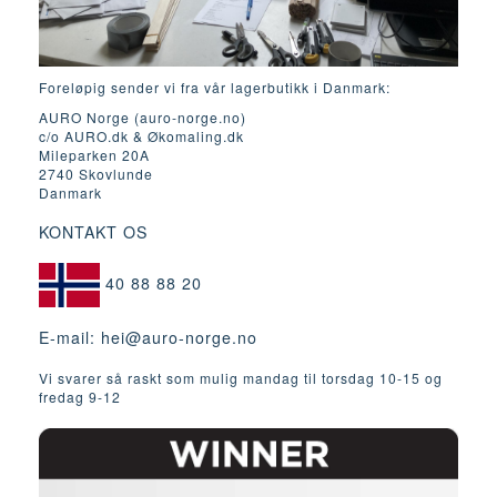
Foreløpig sender vi fra vår lagerbutikk i Danmark:
AURO Norge (auro-norge.no)
c/o AURO.dk & Økomaling.dk
Mileparken 20A
2740 Skovlunde
Danmark
KONTAKT OS
40 88 88 20
E-mail:
hei@auro-norge.no
Vi svarer så raskt som mulig mandag til torsdag 10-15 og
fredag ​​9-12