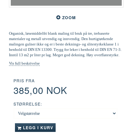
ZOOM
Organisk, løsemiddelfri blank maling til bruk på tre, trebaserte
materialer og metall utvendig og innvendig. Den hurtigtørkende
malingen gulner ikke og er i beste deknings- og slitestyrkeklasse 1 i
henhold til DIN EN 13300. Trygg for leker i henhold til DIN EN 71-3.
Inntil 13 m2 pr liter pr lag. Meget god dekning. Høy overflatestyrke.
Vis full beskrivelse
PRIS FRA
385,00 NOK
STØRRELSE:
LEGG I KURV