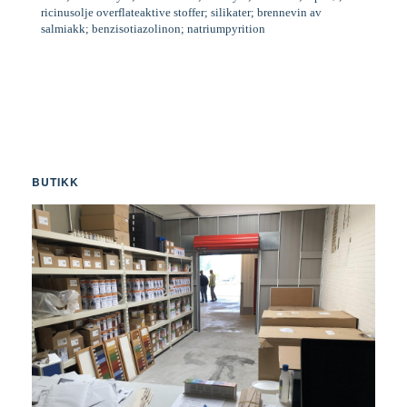
ricinusolje overflateaktive stoffer; silikater; brennevin av
salmiakk; benzisotiazolinon; natriumpyrition
BUTIKK