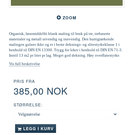
ZOOM
Organisk, løsemiddelfri blank maling til bruk på tre, trebaserte
materialer og metall utvendig og innvendig. Den hurtigtørkende
malingen gulner ikke og er i beste deknings- og slitestyrkeklasse 1 i
henhold til DIN EN 13300. Trygg for leker i henhold til DIN EN 71-3.
Inntil 13 m2 pr liter pr lag. Meget god dekning. Høy overflatestyrke.
Vis full beskrivelse
PRIS FRA
385,00 NOK
STØRRELSE:
LEGG I KURV