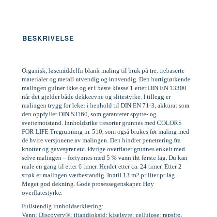
BESKRIVELSE
Organisk, løsemiddelfri blank maling til bruk på tre, trebaserte
materialer og metall utvendig og innvendig. Den hurtigtørkende
malingen gulner ikke og er i beste klasse 1 etter DIN EN 13300
når det gjelder både dekkeevne og slitestyrke. I tillegg er
malingen trygg for leker i henhold til DIN EN 71-3, akkurat som
den oppfyller DIN 53160, som garanterer spytte- og
svettemotstand. Innholdsrike tresorter grunnes med COLORS
FOR LIFE Tregrunning nr. 510, som også brukes før maling med
de hvite versjonene av malingen. Den hindrer penetrering fra
knotter og gavesyrer etc. Øvrige overflater grunnes enkelt med
selve malingen – fortynnes med 5 % vann iht første lag. Du kan
male en gang til etter 6 timer. Herdet etter ca. 24 timer. Etter 2
strøk er malingen værbestandig. Inntil 13 m2 pr liter pr lag.
Meget god dekning. Gode prosessegenskaper. Høy
overflatestyrke.
Fullstendig innholdserklæring:
Vann; Discovery®; titandioksid; kiselsyre; cellulose; rapsfrø,