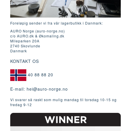
Foreløpig sender vi fra vår lagerbutikk i Danmark:
AURO Norge (auro-norge.no)
c/o AURO.dk & Økomaling.dk
Mileparken 20A
2740 Skovlunde
Danmark
KONTAKT OS
40 88 88 20
E-mail:
hei@auro-norge.no
Vi svarer så raskt som mulig mandag til torsdag 10-15 og
fredag ​​9-12