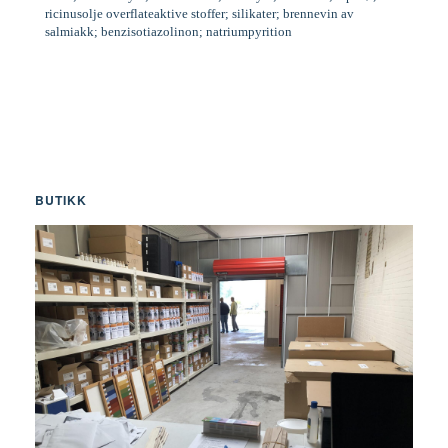
ricinusolje overflateaktive stoffer; silikater; brennevin av
salmiakk; benzisotiazolinon; natriumpyrition
BUTIKK