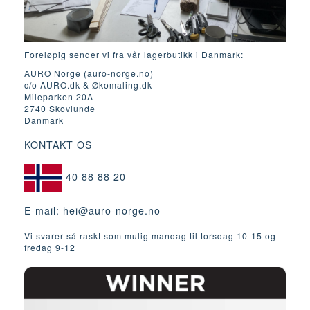
Foreløpig sender vi fra vår lagerbutikk i Danmark:
AURO Norge (auro-norge.no)
c/o AURO.dk & Økomaling.dk
Mileparken 20A
2740 Skovlunde
Danmark
KONTAKT OS
40 88 88 20
E-mail:
hei@auro-norge.no
Vi svarer så raskt som mulig mandag til torsdag 10-15 og
fredag ​​9-12