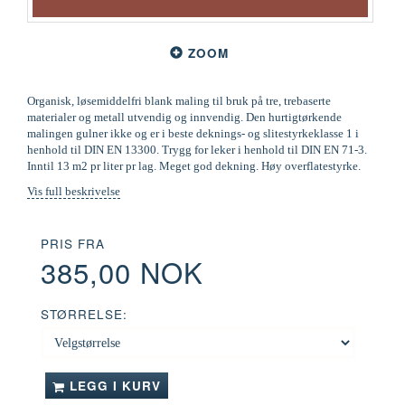
ZOOM
Organisk, løsemiddelfri blank maling til bruk på tre, trebaserte
materialer og metall utvendig og innvendig. Den hurtigtørkende
malingen gulner ikke og er i beste deknings- og slitestyrkeklasse 1 i
henhold til DIN EN 13300. Trygg for leker i henhold til DIN EN 71-3.
Inntil 13 m2 pr liter pr lag. Meget god dekning. Høy overflatestyrke.
Vis full beskrivelse
PRIS FRA
385,00 NOK
STØRRELSE:
LEGG I KURV