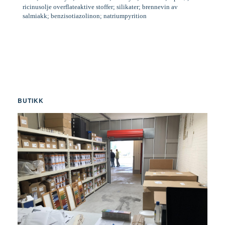
ricinusolje overflateaktive stoffer; silikater; brennevin av
salmiakk; benzisotiazolinon; natriumpyrition
BUTIKK