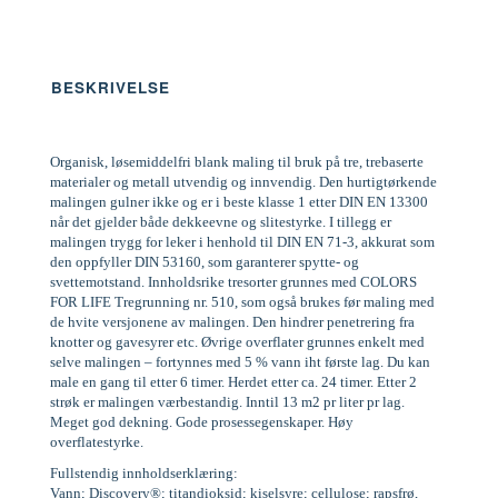
BESKRIVELSE
Organisk, løsemiddelfri blank maling til bruk på tre, trebaserte
materialer og metall utvendig og innvendig. Den hurtigtørkende
malingen gulner ikke og er i beste klasse 1 etter DIN EN 13300
når det gjelder både dekkeevne og slitestyrke. I tillegg er
malingen trygg for leker i henhold til DIN EN 71-3, akkurat som
den oppfyller DIN 53160, som garanterer spytte- og
svettemotstand. Innholdsrike tresorter grunnes med COLORS
FOR LIFE Tregrunning nr. 510, som også brukes før maling med
de hvite versjonene av malingen. Den hindrer penetrering fra
knotter og gavesyrer etc. Øvrige overflater grunnes enkelt med
selve malingen – fortynnes med 5 % vann iht første lag. Du kan
male en gang til etter 6 timer. Herdet etter ca. 24 timer. Etter 2
strøk er malingen værbestandig. Inntil 13 m2 pr liter pr lag.
Meget god dekning. Gode prosessegenskaper. Høy
overflatestyrke.
Fullstendig innholdserklæring:
Vann; Discovery®; titandioksid; kiselsyre; cellulose; rapsfrø,