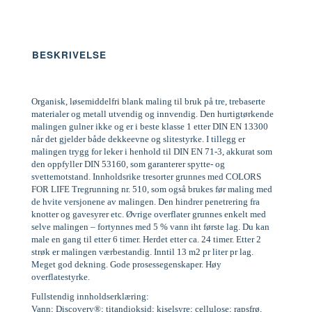
BESKRIVELSE
Organisk, løsemiddelfri blank maling til bruk på tre, trebaserte
materialer og metall utvendig og innvendig. Den hurtigtørkende
malingen gulner ikke og er i beste klasse 1 etter DIN EN 13300
når det gjelder både dekkeevne og slitestyrke. I tillegg er
malingen trygg for leker i henhold til DIN EN 71-3, akkurat som
den oppfyller DIN 53160, som garanterer spytte- og
svettemotstand. Innholdsrike tresorter grunnes med COLORS
FOR LIFE Tregrunning nr. 510, som også brukes før maling med
de hvite versjonene av malingen. Den hindrer penetrering fra
knotter og gavesyrer etc. Øvrige overflater grunnes enkelt med
selve malingen – fortynnes med 5 % vann iht første lag. Du kan
male en gang til etter 6 timer. Herdet etter ca. 24 timer. Etter 2
strøk er malingen værbestandig. Inntil 13 m2 pr liter pr lag.
Meget god dekning. Gode prosessegenskaper. Høy
overflatestyrke.
Fullstendig innholdserklæring:
Vann; Discovery®; titandioksid; kiselsyre; cellulose; rapsfrø,