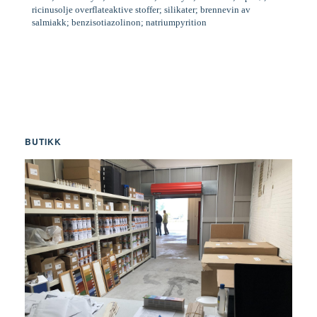
ricinusolje overflateaktive stoffer; silikater; brennevin av
salmiakk; benzisotiazolinon; natriumpyrition
BUTIKK