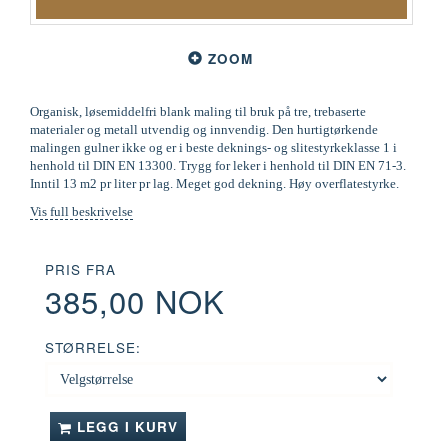
ZOOM
Organisk, løsemiddelfri blank maling til bruk på tre, trebaserte
materialer og metall utvendig og innvendig. Den hurtigtørkende
malingen gulner ikke og er i beste deknings- og slitestyrkeklasse 1 i
henhold til DIN EN 13300. Trygg for leker i henhold til DIN EN 71-3.
Inntil 13 m2 pr liter pr lag. Meget god dekning. Høy overflatestyrke.
Vis full beskrivelse
PRIS FRA
385,00 NOK
STØRRELSE:
LEGG I KURV