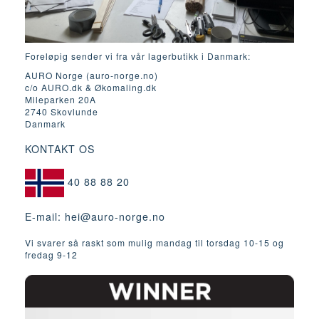
Foreløpig sender vi fra vår lagerbutikk i Danmark:
AURO Norge (auro-norge.no)
c/o AURO.dk & Økomaling.dk
Mileparken 20A
2740 Skovlunde
Danmark
KONTAKT OS
40 88 88 20
E-mail:
hei@auro-norge.no
Vi svarer så raskt som mulig mandag til torsdag 10-15 og
fredag ​​9-12