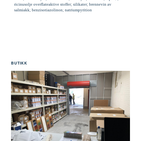
ricinusolje overflateaktive stoffer; silikater; brennevin av
salmiakk; benzisotiazolinon; natriumpyrition
BUTIKK