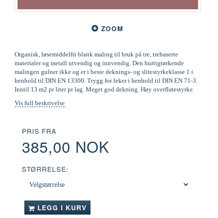
ZOOM
Organisk, løsemiddelfri blank maling til bruk på tre, trebaserte
materialer og metall utvendig og innvendig. Den hurtigtørkende
malingen gulner ikke og er i beste deknings- og slitestyrkeklasse 1 i
henhold til DIN EN 13300. Trygg for leker i henhold til DIN EN 71-3.
Inntil 13 m2 pr liter pr lag. Meget god dekning. Høy overflatestyrke.
Vis full beskrivelse
PRIS FRA
385,00 NOK
STØRRELSE:
LEGG I KURV