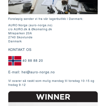
Foreløpig sender vi fra vår lagerbutikk i Danmark:
AURO Norge (auro-norge.no)
c/o AURO.dk & Økomaling.dk
Mileparken 20A
2740 Skovlunde
Danmark
KONTAKT OS
40 88 88 20
E-mail:
hei@auro-norge.no
Vi svarer så raskt som mulig mandag til torsdag 10-15 og
fredag ​​9-12