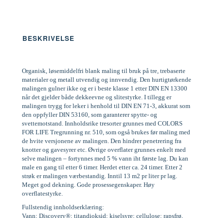
BESKRIVELSE
Organisk, løsemiddelfri blank maling til bruk på tre, trebaserte
materialer og metall utvendig og innvendig. Den hurtigtørkende
malingen gulner ikke og er i beste klasse 1 etter DIN EN 13300
når det gjelder både dekkeevne og slitestyrke. I tillegg er
malingen trygg for leker i henhold til DIN EN 71-3, akkurat som
den oppfyller DIN 53160, som garanterer spytte- og
svettemotstand. Innholdsrike tresorter grunnes med COLORS
FOR LIFE Tregrunning nr. 510, som også brukes før maling med
de hvite versjonene av malingen. Den hindrer penetrering fra
knotter og gavesyrer etc. Øvrige overflater grunnes enkelt med
selve malingen – fortynnes med 5 % vann iht første lag. Du kan
male en gang til etter 6 timer. Herdet etter ca. 24 timer. Etter 2
strøk er malingen værbestandig. Inntil 13 m2 pr liter pr lag.
Meget god dekning. Gode prosessegenskaper. Høy
overflatestyrke.
Fullstendig innholdserklæring:
Vann; Discovery®; titandioksid; kiselsyre; cellulose; rapsfrø,