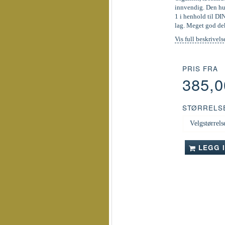
innvendig. Den hur
1 i henhold til DI
lag. Meget god de
Vis full beskrivels
PRIS FRA
385,
STØRRELS
LEGG 