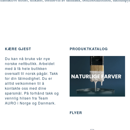
rflateaktive stoffer; silikater; brennevin av salmiakk; benzisotiazolinon; natriumpy
KÆRE GJEST
PRODUKTKATALOG
Du kan nå bruke vår nye
norske nettbutikk. Arbeidet
med å få hele butikken
oversatt til norsk pågår. Takk
for din tålmodighet. Du er
alltid velkommen til å
kontakte oss med dine
spørsmål. På forhånd takk og
vennlig hilsen fra Team
AURO i Norge og Danmark.
FLYER