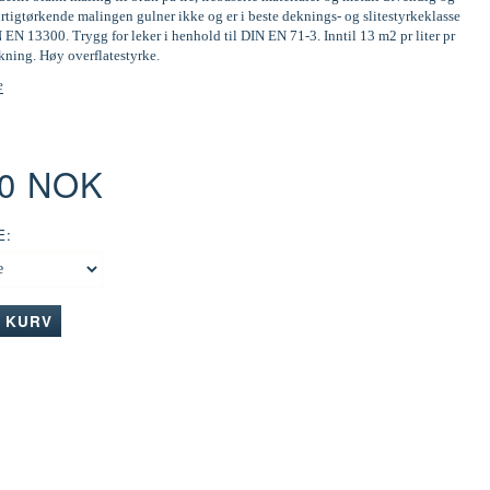
tigtørkende malingen gulner ikke og er i beste deknings- og slitestyrkeklasse
N EN 13300. Trygg for leker i henhold til DIN EN 71-3. Inntil 13 m2 pr liter pr
kning. Høy overflatestyrke.
e
00 NOK
E:
I KURV