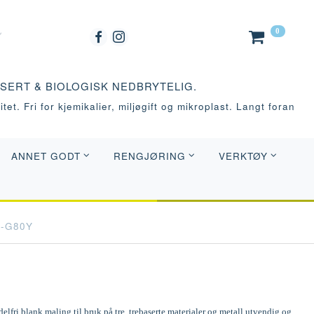
0
ASERT & BIOLOGISK NEDBRYTELIG.
tet. Fri for kjemikalier, miljøgift og mikroplast. Langt foran
ANNET GODT
RENGJØRING
VERKTØY
0-G80Y
elfri blank maling til bruk på tre, trebaserte materialer og metall utvendig og