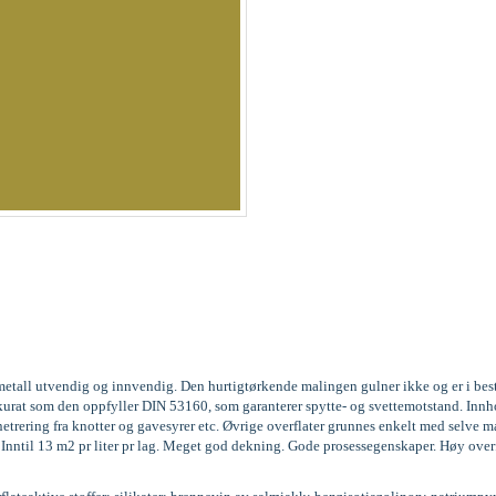
og metall utvendig og innvendig. Den hurtigtørkende malingen gulner ikke og er i be
3, akkurat som den oppfyller DIN 53160, som garanterer spytte- og svettemotstand. 
trering fra knotter og gavesyrer etc. Øvrige overflater grunnes enkelt med selve m
g. Inntil 13 m2 pr liter pr lag. Meget god dekning. Gode prosessegenskaper. Høy over