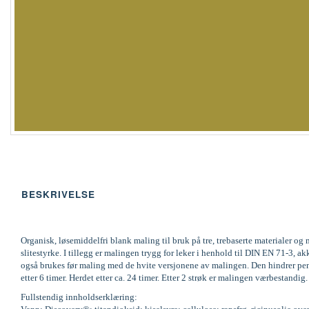
BESKRIVELSE
Organisk, løsemiddelfri blank maling til bruk på tre, trebaserte materialer 
slitestyrke. I tillegg er malingen trygg for leker i henhold til DIN EN 71-
også brukes før maling med de hvite versjonene av malingen. Den hindrer pene
etter 6 timer. Herdet etter ca. 24 timer. Etter 2 strøk er malingen værbestandi
Fullstendig innholdserklæring: