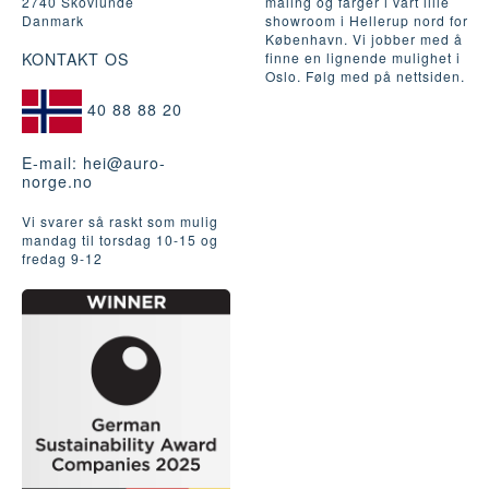
2740 Skovlunde
maling og farger i vårt lille
Danmark
showroom i Hellerup nord for
København. Vi jobber med å
KONTAKT OS
finne en lignende mulighet i
Oslo. Følg med på nettsiden.
40 88 88 20
E-mail:
hei@auro-
norge.no
Vi svarer så raskt som mulig
mandag til torsdag 10-15 og
fredag ​​9-12