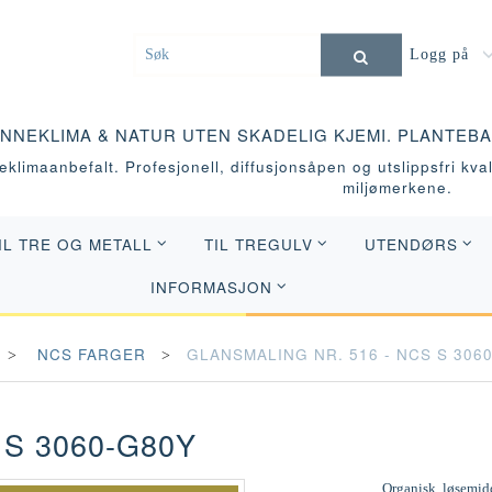
Logg på
INNEKLIMA & NATUR UTEN SKADELIG KJEMI. PLANTEB
klimaanbefalt. Profesjonell, diffusjonsåpen og utslippsfri kvali
miljømerkene.
IL TRE OG METALL
TIL TREGULV
UTENDØRS
INFORMASJON
NCS FARGER
GLANSMALING NR. 516 - NCS S 306
 S 3060-G80Y
Organisk, løsemidd