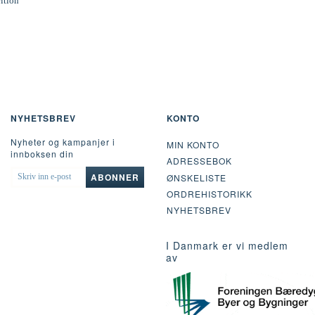
rition
NYHETSBREV
KONTO
Nyheter og kampanjer i
MIN KONTO
innboksen din
ADRESSEBOK
SKRIV
ABONNER
ØNSKELISTE
INN
ORDREHISTORIKK
E-
POST
NYHETSBREV
I Danmark er vi medlem
av