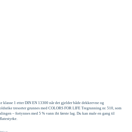
ste klasse 1 etter DIN EN 13300 når det gjelder både dekkeevne og
Innholdsrike tresorter grunnes med COLORS FOR LIFE Tregrunning nr. 510, som
alingen – fortynnes med 5 % vann iht første lag. Du kan male en gang til
flatestyrke.