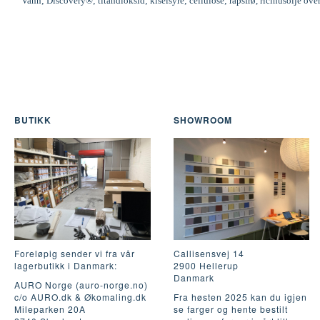
Vann; Discovery®; titandioksid; kiselsyre; cellulose; rapsfrø, ricinusolje ove
BUTIKK
SHOWROOM
Foreløpig sender vi fra vår
Callisensvej 14
lagerbutikk i Danmark:
2900 Hellerup
Danmark
AURO Norge (auro-norge.no)
c/o AURO.dk & Økomaling.dk
Fra høsten 2025 kan du igjen
Mileparken 20A
se farger og hente bestilt