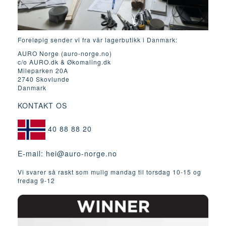
Foreløpig sender vi fra vår lagerbutikk i Danmark:
AURO Norge (auro-norge.no)
c/o AURO.dk & Økomaling.dk
Mileparken 20A
2740 Skovlunde
Danmark
KONTAKT OS
40 88 88 20
E-mail:
hei@auro-norge.no
Vi svarer så raskt som mulig mandag til torsdag 10-15 og
fredag ​​9-12