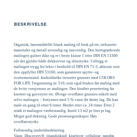
BESKRIVELSE
Organisk, løsemiddelfri blank maling til bruk på tre, trebaserte
materialer og metall utvendig og innvendig. Den hurtigtørkende
malingen gulner ikke og er i beste klasse 1 etter DIN EN 13300
når det gjelder både dekkeevne og slitestyrke. I tillegg er
malingen trygg for leker i henhold til DIN EN 71-3, akkurat som
den oppfyller DIN 53160, som garanterer spytte- og
svettemotstand. Innholdsrike tresorter grunnes med COLORS
FOR LIFE Tregrunning nr. 510, som også brukes før maling med
de hvite versjonene av malingen. Den hindrer penetrering fra
knotter og gavesyrer etc. Øvrige overflater grunnes enkelt med
selve malingen – fortynnes med 5 % vann iht første lag. Du kan
male en gang til etter 6 timer. Herdet etter ca. 24 timer. Etter 2
strøk er malingen værbestandig. Inntil 13 m2 pr liter pr lag.
Meget god dekning. Gode prosessegenskaper. Høy
overflatestyrke.
Fullstendig innholdserklæring:
Vann; Discovery®; titandioksid; kiselsyre; cellulose; rapsfrø,