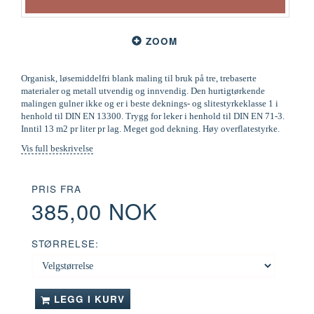
ZOOM
Organisk, løsemiddelfri blank maling til bruk på tre, trebaserte
materialer og metall utvendig og innvendig. Den hurtigtørkende
malingen gulner ikke og er i beste deknings- og slitestyrkeklasse 1 i
henhold til DIN EN 13300. Trygg for leker i henhold til DIN EN 71-3.
Inntil 13 m2 pr liter pr lag. Meget god dekning. Høy overflatestyrke.
Vis full beskrivelse
PRIS FRA
385,00 NOK
STØRRELSE:
LEGG I KURV