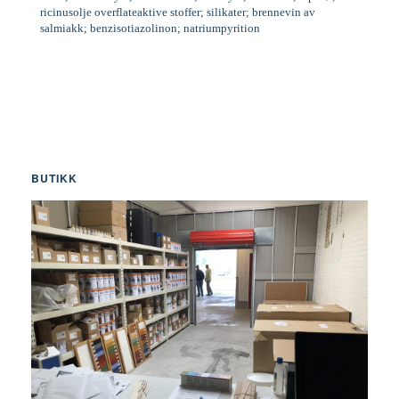
ricinusolje overflateaktive stoffer; silikater; brennevin av
salmiakk; benzisotiazolinon; natriumpyrition
BUTIKK