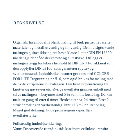
BESKRIVELSE
Organisk, løsemiddelfri blank maling til bruk på tre, trebaserte
materialer og metall utvendig og innvendig. Den hurtigtørkende
malingen gulner ikke og er i beste klasse 1 etter DIN EN 13300
når det gjelder både dekkeevne og slitestyrke. I tillegg er
malingen trygg for leker i henhold til DIN EN 71-3, akkurat som
den oppfyller DIN 53160, som garanterer spytte- og
svettemotstand. Innholdsrike tresorter grunnes med COLORS
FOR LIFE Tregrunning nr. 510, som også brukes før maling med
de hvite versjonene av malingen. Den hindrer penetrering fra
knotter og gavesyrer etc. Øvrige overflater grunnes enkelt med
selve malingen – fortynnes med 5 % vann iht første lag. Du kan
male en gang til etter 6 timer. Herdet etter ca. 24 timer. Etter 2
strøk er malingen værbestandig. Inntil 13 m2 pr liter pr lag.
Meget god dekning. Gode prosessegenskaper. Høy
overflatestyrke.
Fullstendig innholdserklæring:
Vann; Discovery®; titandioksid; kiselsyre; cellulose; rapsfrø,