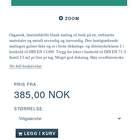
ZOOM
Organisk, løsemiddelfri blank maling til bruk på tre, trebaserte
materialer og metall utvendig og innvendig. Den hurtigtørkende
malingen gulner ikke og er i beste deknings- og slitestyrkeklasse 1 i
henhold til DIN EN 13300. Trygg for leker i henhold til DIN EN 71-3.
Inntil 13 m2 pr liter pr lag. Meget god dekning. Høy overflatestyrke.
Vis full beskrivelse
PRIS FRA
385,00 NOK
STØRRELSE:
LEGG I KURV