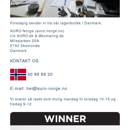
Foreløpig sender vi fra vår lagerbutikk i Danmark:
AURO Norge (auro-norge.no)
c/o AURO.dk & Økomaling.dk
Mileparken 20A
2740 Skovlunde
Danmark
KONTAKT OS
40 88 88 20
E-mail:
hei@auro-norge.no
Vi svarer så raskt som mulig mandag til torsdag 10-15 og
fredag ​​9-12