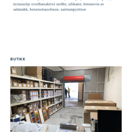
ricinusolje overflateaktive stoffer; silikater; brennevin av
salmiakk; benzisotiazolinon; natriumpyrition
BUTIKK