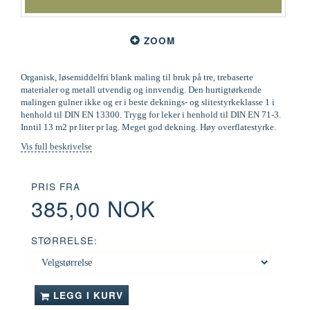
ZOOM
Organisk, løsemiddelfri blank maling til bruk på tre, trebaserte
materialer og metall utvendig og innvendig. Den hurtigtørkende
malingen gulner ikke og er i beste deknings- og slitestyrkeklasse 1 i
henhold til DIN EN 13300. Trygg for leker i henhold til DIN EN 71-3.
Inntil 13 m2 pr liter pr lag. Meget god dekning. Høy overflatestyrke.
Vis full beskrivelse
PRIS FRA
385,00 NOK
STØRRELSE:
LEGG I KURV