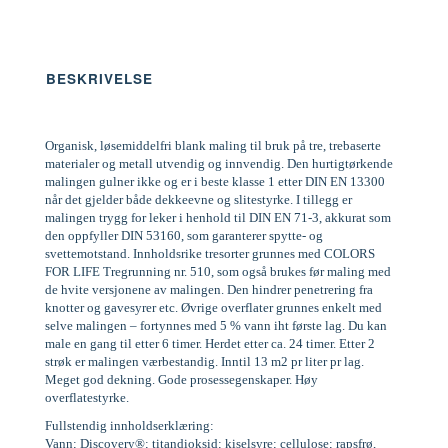
BESKRIVELSE
Organisk, løsemiddelfri blank maling til bruk på tre, trebaserte
materialer og metall utvendig og innvendig. Den hurtigtørkende
malingen gulner ikke og er i beste klasse 1 etter DIN EN 13300
når det gjelder både dekkeevne og slitestyrke. I tillegg er
malingen trygg for leker i henhold til DIN EN 71-3, akkurat som
den oppfyller DIN 53160, som garanterer spytte- og
svettemotstand. Innholdsrike tresorter grunnes med COLORS
FOR LIFE Tregrunning nr. 510, som også brukes før maling med
de hvite versjonene av malingen. Den hindrer penetrering fra
knotter og gavesyrer etc. Øvrige overflater grunnes enkelt med
selve malingen – fortynnes med 5 % vann iht første lag. Du kan
male en gang til etter 6 timer. Herdet etter ca. 24 timer. Etter 2
strøk er malingen værbestandig. Inntil 13 m2 pr liter pr lag.
Meget god dekning. Gode prosessegenskaper. Høy
overflatestyrke.
Fullstendig innholdserklæring:
Vann; Discovery®; titandioksid; kiselsyre; cellulose; rapsfrø,