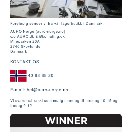
Foreløpig sender vi fra vår lagerbutikk i Danmark:
AURO Norge (auro-norge.no)
c/o AURO.dk & Økomaling.dk
Mileparken 20A
2740 Skovlunde
Danmark
KONTAKT OS
40 88 88 20
E-mail:
hei@auro-norge.no
Vi svarer så raskt som mulig mandag til torsdag 10-15 og
fredag ​​9-12