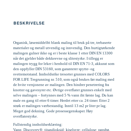
BESKRIVELSE
Organisk, løsemiddelfri blank maling til bruk på tre, trebaserte
materialer og metall utvendig og innvendig. Den hurtigtørkende
malingen gulner ikke og er i beste klasse 1 etter DIN EN 13300
når det gjelder både dekkeevne og slitestyrke. I tillegg er
malingen trygg for leker i henhold til DIN EN 71-3, akkurat som
den oppfyller DIN 53160, som garanterer spytte- og
svettemotstand. Innholdsrike tresorter grunnes med COLORS
FOR LIFE Tregrunning nr. 510, som også brukes før maling med
de hvite versjonene av malingen. Den hindrer penetrering fra
knotter og gavesyrer etc. Øvrige overflater grunnes enkelt med
selve malingen – fortynnes med 5 % vann iht første lag. Du kan
male en gang til etter 6 timer. Herdet etter ca. 24 timer. Etter 2
strøk er malingen værbestandig. Inntil 13 m2 pr liter pr lag.
Meget god dekning. Gode prosessegenskaper. Høy
overflatestyrke.
Fullstendig innholdserklæring:
Vann; Discovery®; titandioksid; kiselsyre; cellulose; rapsfrø,