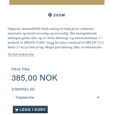
ZOOM
Organisk, løsemiddelfri blank maling til bruk på tre, trebaserte
materialer og metall utvendig og innvendig. Den hurtigtørkende
malingen gulner ikke og er i beste deknings- og slitestyrkeklasse 1 i
henhold til DIN EN 13300. Trygg for leker i henhold til DIN EN 71-3.
Inntil 13 m2 pr liter pr lag. Meget god dekning. Høy overflatestyrke.
Vis full beskrivelse
PRIS FRA
385,00 NOK
STØRRELSE:
LEGG I KURV