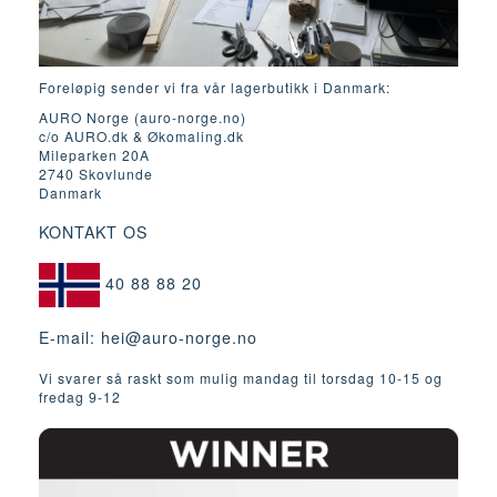
Foreløpig sender vi fra vår lagerbutikk i Danmark:
AURO Norge (auro-norge.no)
c/o AURO.dk & Økomaling.dk
Mileparken 20A
2740 Skovlunde
Danmark
KONTAKT OS
40 88 88 20
E-mail:
hei@auro-norge.no
Vi svarer så raskt som mulig mandag til torsdag 10-15 og
fredag ​​9-12