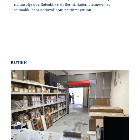
ricinusolje overflateaktive stoffer; silikater; brennevin av
salmiakk; benzisotiazolinon; natriumpyrition
BUTIKK