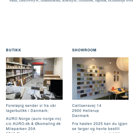
Vann; Discovery®; titandioksid; kiselsyre; cellulose; rapsfrø, ricinusolje ove
BUTIKK
SHOWROOM
Foreløpig sender vi fra vår
Callisensvej 14
lagerbutikk i Danmark:
2900 Hellerup
Danmark
AURO Norge (auro-norge.no)
c/o AURO.dk & Økomaling.dk
Fra høsten 2025 kan du igjen
Mileparken 20A
se farger og hente bestilt