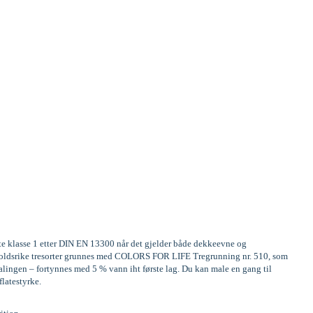
ste klasse 1 etter DIN EN 13300 når det gjelder både dekkeevne og
Innholdsrike tresorter grunnes med COLORS FOR LIFE Tregrunning nr. 510, som
alingen – fortynnes med 5 % vann iht første lag. Du kan male en gang til
flatestyrke.