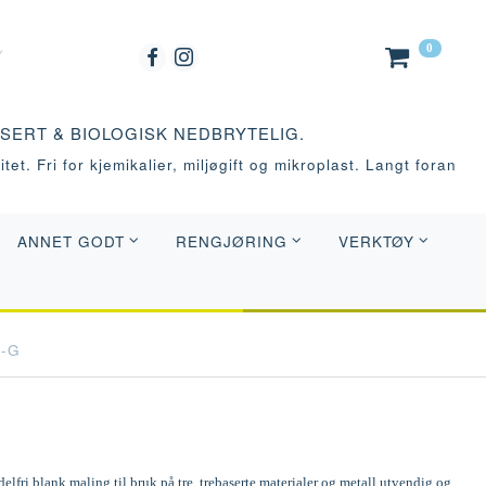
0
ASERT & BIOLOGISK NEDBRYTELIG.
tet. Fri for kjemikalier, miljøgift og mikroplast. Langt foran
ANNET GODT
RENGJØRING
VERKTØY
0-G
elfri blank maling til bruk på tre, trebaserte materialer og metall utvendig og