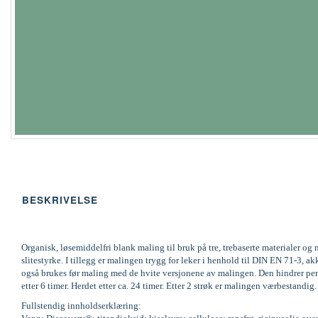
BESKRIVELSE
Organisk, løsemiddelfri blank maling til bruk på tre, trebaserte materialer 
slitestyrke. I tillegg er malingen trygg for leker i henhold til DIN EN 71-
også brukes før maling med de hvite versjonene av malingen. Den hindrer pene
etter 6 timer. Herdet etter ca. 24 timer. Etter 2 strøk er malingen værbestandi
Fullstendig innholdserklæring: