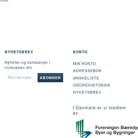
rition
NYHETSBREV
KONTO
Nyheter og kampanjer i
MIN KONTO
innboksen din
ADRESSEBOK
SKRIV
ABONNER
ØNSKELISTE
INN
ORDREHISTORIKK
E-
POST
NYHETSBREV
I Danmark er vi medlem
av