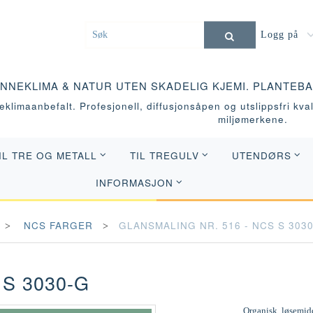
Logg på
INNEKLIMA & NATUR UTEN SKADELIG KJEMI. PLANTEB
klimaanbefalt. Profesjonell, diffusjonsåpen og utslippsfri kvali
miljømerkene.
IL TRE OG METALL
TIL TREGULV
UTENDØRS
INFORMASJON
NCS FARGER
GLANSMALING NR. 516 - NCS S 303
S 3030-G
Organisk, løsemidd