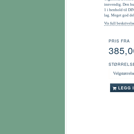
innvendig. Den hur
1 i henhold til DI
lag. Meget god de
Vis full beskrivels
PRIS FRA
385,
STØRRELS
LEGG 