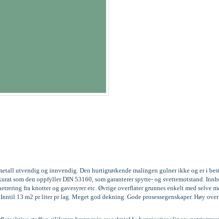
og metall utvendig og innvendig. Den hurtigtørkende malingen gulner ikke og er i be
3, akkurat som den oppfyller DIN 53160, som garanterer spytte- og svettemotstand. 
trering fra knotter og gavesyrer etc. Øvrige overflater grunnes enkelt med selve m
g. Inntil 13 m2 pr liter pr lag. Meget god dekning. Gode prosessegenskaper. Høy over