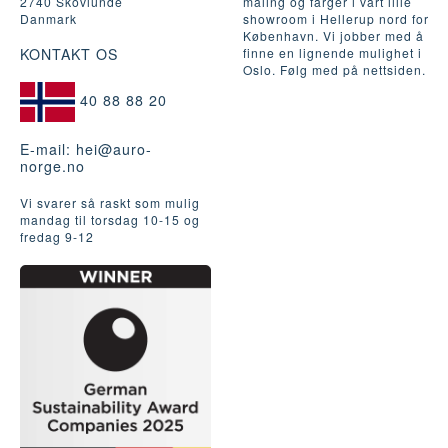
2740 Skovlunde
maling og farger i vårt lille
Danmark
showroom i Hellerup nord for
København. Vi jobber med å
KONTAKT OS
finne en lignende mulighet i
Oslo. Følg med på nettsiden.
40 88 88 20
E-mail:
hei@auro-
norge.no
Vi svarer så raskt som mulig
mandag til torsdag 10-15 og
fredag ​​9-12