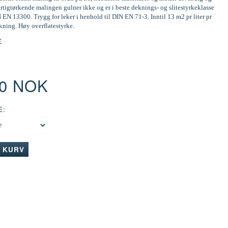
tigtørkende malingen gulner ikke og er i beste deknings- og slitestyrkeklasse
N EN 13300. Trygg for leker i henhold til DIN EN 71-3. Inntil 13 m2 pr liter pr
kning. Høy overflatestyrke.
e
00 NOK
E:
I KURV