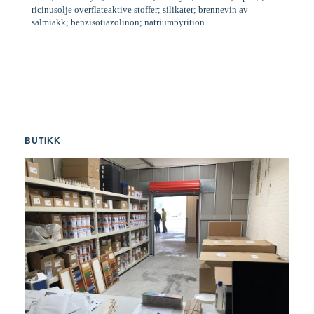
ricinusolje overflateaktive stoffer; silikater; brennevin av
salmiakk; benzisotiazolinon; natriumpyrition
BUTIKK