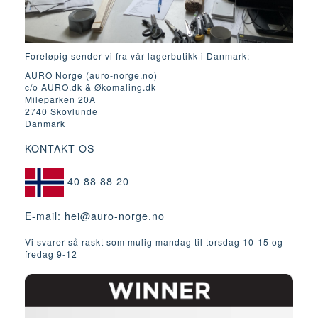
Foreløpig sender vi fra vår lagerbutikk i Danmark:
AURO Norge (auro-norge.no)
c/o AURO.dk & Økomaling.dk
Mileparken 20A
2740 Skovlunde
Danmark
KONTAKT OS
40 88 88 20
E-mail:
hei@auro-norge.no
Vi svarer så raskt som mulig mandag til torsdag 10-15 og
fredag ​​9-12