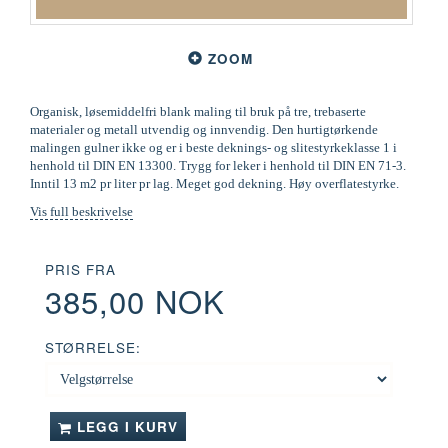
ZOOM
Organisk, løsemiddelfri blank maling til bruk på tre, trebaserte
materialer og metall utvendig og innvendig. Den hurtigtørkende
malingen gulner ikke og er i beste deknings- og slitestyrkeklasse 1 i
henhold til DIN EN 13300. Trygg for leker i henhold til DIN EN 71-3.
Inntil 13 m2 pr liter pr lag. Meget god dekning. Høy overflatestyrke.
Vis full beskrivelse
PRIS FRA
385,00 NOK
STØRRELSE:
LEGG I KURV