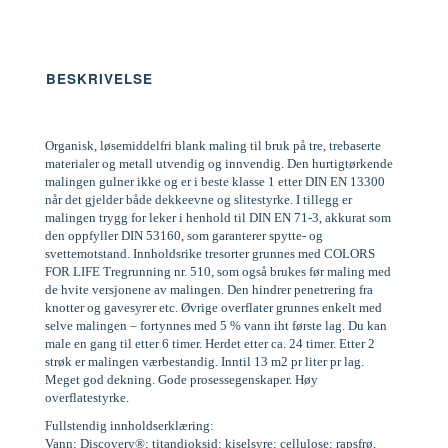
BESKRIVELSE
Organisk, løsemiddelfri blank maling til bruk på tre, trebaserte
materialer og metall utvendig og innvendig. Den hurtigtørkende
malingen gulner ikke og er i beste klasse 1 etter DIN EN 13300
når det gjelder både dekkeevne og slitestyrke. I tillegg er
malingen trygg for leker i henhold til DIN EN 71-3, akkurat som
den oppfyller DIN 53160, som garanterer spytte- og
svettemotstand. Innholdsrike tresorter grunnes med COLORS
FOR LIFE Tregrunning nr. 510, som også brukes før maling med
de hvite versjonene av malingen. Den hindrer penetrering fra
knotter og gavesyrer etc. Øvrige overflater grunnes enkelt med
selve malingen – fortynnes med 5 % vann iht første lag. Du kan
male en gang til etter 6 timer. Herdet etter ca. 24 timer. Etter 2
strøk er malingen værbestandig. Inntil 13 m2 pr liter pr lag.
Meget god dekning. Gode prosessegenskaper. Høy
overflatestyrke.
Fullstendig innholdserklæring:
Vann; Discovery®; titandioksid; kiselsyre; cellulose; rapsfrø,