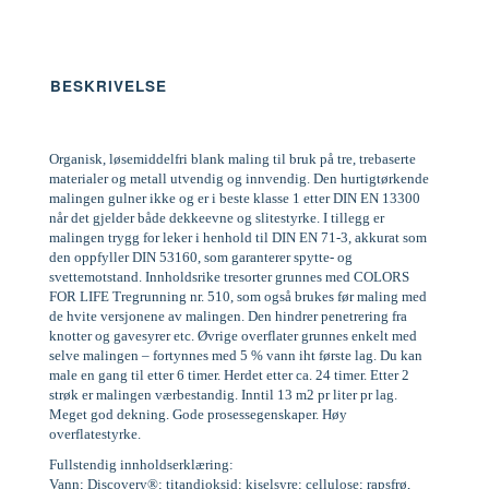
BESKRIVELSE
Organisk, løsemiddelfri blank maling til bruk på tre, trebaserte
materialer og metall utvendig og innvendig. Den hurtigtørkende
malingen gulner ikke og er i beste klasse 1 etter DIN EN 13300
når det gjelder både dekkeevne og slitestyrke. I tillegg er
malingen trygg for leker i henhold til DIN EN 71-3, akkurat som
den oppfyller DIN 53160, som garanterer spytte- og
svettemotstand. Innholdsrike tresorter grunnes med COLORS
FOR LIFE Tregrunning nr. 510, som også brukes før maling med
de hvite versjonene av malingen. Den hindrer penetrering fra
knotter og gavesyrer etc. Øvrige overflater grunnes enkelt med
selve malingen – fortynnes med 5 % vann iht første lag. Du kan
male en gang til etter 6 timer. Herdet etter ca. 24 timer. Etter 2
strøk er malingen værbestandig. Inntil 13 m2 pr liter pr lag.
Meget god dekning. Gode prosessegenskaper. Høy
overflatestyrke.
Fullstendig innholdserklæring:
Vann; Discovery®; titandioksid; kiselsyre; cellulose; rapsfrø,