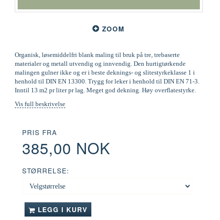
ZOOM
Organisk, løsemiddelfri blank maling til bruk på tre, trebaserte
materialer og metall utvendig og innvendig. Den hurtigtørkende
malingen gulner ikke og er i beste deknings- og slitestyrkeklasse 1 i
henhold til DIN EN 13300. Trygg for leker i henhold til DIN EN 71-3.
Inntil 13 m2 pr liter pr lag. Meget god dekning. Høy overflatestyrke.
Vis full beskrivelse
PRIS FRA
385,00 NOK
STØRRELSE:
LEGG I KURV