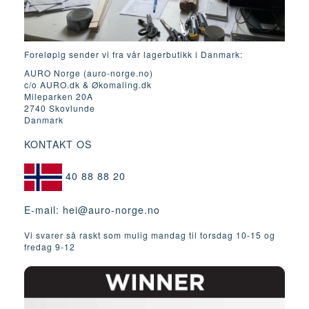
Foreløpig sender vi fra vår lagerbutikk i Danmark:
AURO Norge (auro-norge.no)
c/o AURO.dk & Økomaling.dk
Mileparken 20A
2740 Skovlunde
Danmark
KONTAKT OS
40 88 88 20
E-mail:
hei@auro-norge.no
Vi svarer så raskt som mulig mandag til torsdag 10-15 og
fredag ​​9-12