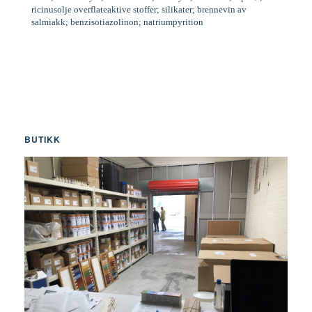
ricinusolje overflateaktive stoffer; silikater; brennevin av
salmiakk; benzisotiazolinon; natriumpyrition
BUTIKK