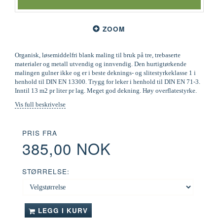
ZOOM
Organisk, løsemiddelfri blank maling til bruk på tre, trebaserte
materialer og metall utvendig og innvendig. Den hurtigtørkende
malingen gulner ikke og er i beste deknings- og slitestyrkeklasse 1 i
henhold til DIN EN 13300. Trygg for leker i henhold til DIN EN 71-3.
Inntil 13 m2 pr liter pr lag. Meget god dekning. Høy overflatestyrke.
Vis full beskrivelse
PRIS FRA
385,00 NOK
STØRRELSE:
LEGG I KURV