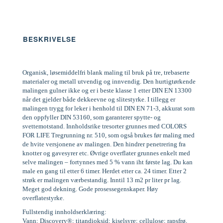
BESKRIVELSE
Organisk, løsemiddelfri blank maling til bruk på tre, trebaserte
materialer og metall utvendig og innvendig. Den hurtigtørkende
malingen gulner ikke og er i beste klasse 1 etter DIN EN 13300
når det gjelder både dekkeevne og slitestyrke. I tillegg er
malingen trygg for leker i henhold til DIN EN 71-3, akkurat som
den oppfyller DIN 53160, som garanterer spytte- og
svettemotstand. Innholdsrike tresorter grunnes med COLORS
FOR LIFE Tregrunning nr. 510, som også brukes før maling med
de hvite versjonene av malingen. Den hindrer penetrering fra
knotter og gavesyrer etc. Øvrige overflater grunnes enkelt med
selve malingen – fortynnes med 5 % vann iht første lag. Du kan
male en gang til etter 6 timer. Herdet etter ca. 24 timer. Etter 2
strøk er malingen værbestandig. Inntil 13 m2 pr liter pr lag.
Meget god dekning. Gode prosessegenskaper. Høy
overflatestyrke.
Fullstendig innholdserklæring:
Vann; Discovery®; titandioksid; kiselsyre; cellulose; rapsfrø,