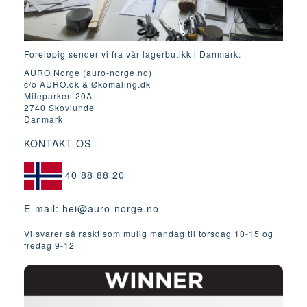
Foreløpig sender vi fra vår lagerbutikk i Danmark:
AURO Norge (auro-norge.no)
c/o AURO.dk & Økomaling.dk
Mileparken 20A
2740 Skovlunde
Danmark
KONTAKT OS
40 88 88 20
E-mail:
hei@auro-norge.no
Vi svarer så raskt som mulig mandag til torsdag 10-15 og
fredag ​​9-12