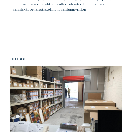
ricinusolje overflateaktive stoffer; silikater; brennevin av
salmiakk; benzisotiazolinon; natriumpyrition
BUTIKK