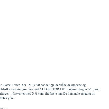
ste klasse 1 etter DIN EN 13300 når det gjelder både dekkeevne og
Innholdsrike tresorter grunnes med COLORS FOR LIFE Tregrunning nr. 510, som
alingen – fortynnes med 5 % vann iht første lag. Du kan male en gang til
flatestyrke.