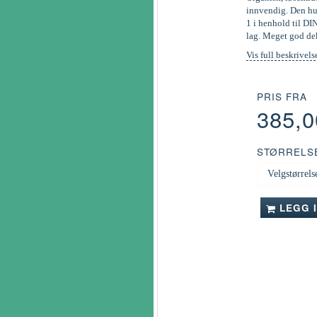
innvendig. Den hur
1 i henhold til DI
lag. Meget god de
Vis full beskrivels
PRIS FRA
385,
STØRRELS
LEGG 