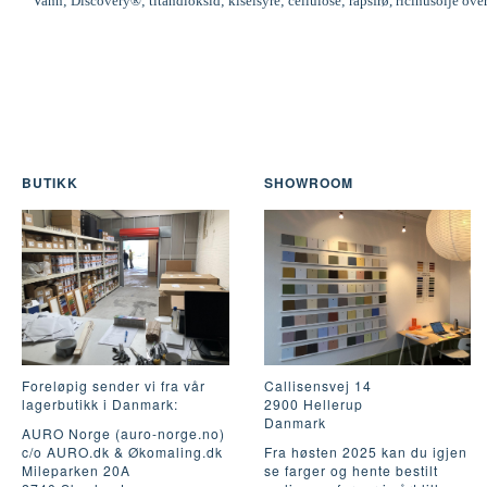
Vann; Discovery®; titandioksid; kiselsyre; cellulose; rapsfrø, ricinusolje ove
BUTIKK
SHOWROOM
Foreløpig sender vi fra vår
Callisensvej 14
lagerbutikk i Danmark:
2900 Hellerup
Danmark
AURO Norge (auro-norge.no)
c/o AURO.dk & Økomaling.dk
Fra høsten 2025 kan du igjen
Mileparken 20A
se farger og hente bestilt