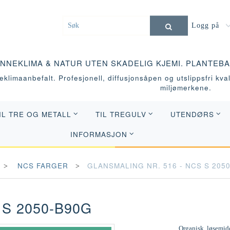
Logg på
INNEKLIMA & NATUR UTEN SKADELIG KJEMI. PLANTEB
klimaanbefalt. Profesjonell, diffusjonsåpen og utslippsfri kvali
miljømerkene.
IL TRE OG METALL
TIL TREGULV
UTENDØRS
INFORMASJON
NCS FARGER
GLANSMALING NR. 516 - NCS S 205
 S 2050-B90G
Organisk, løsemidd