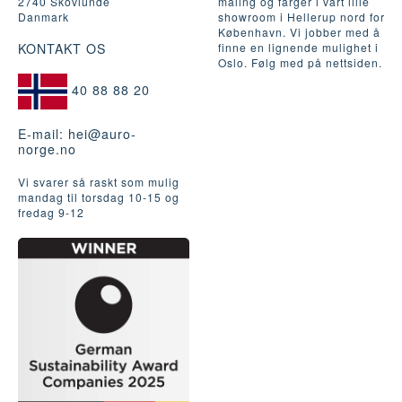
2740 Skovlunde
maling og farger i vårt lille
Danmark
showroom i Hellerup nord for
København. Vi jobber med å
KONTAKT OS
finne en lignende mulighet i
Oslo. Følg med på nettsiden.
40 88 88 20
E-mail:
hei@auro-
norge.no
Vi svarer så raskt som mulig
mandag til torsdag 10-15 og
fredag ​​9-12