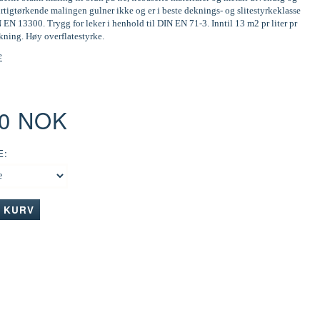
tigtørkende malingen gulner ikke og er i beste deknings- og slitestyrkeklasse
N EN 13300. Trygg for leker i henhold til DIN EN 71-3. Inntil 13 m2 pr liter pr
kning. Høy overflatestyrke.
e
00 NOK
E:
I KURV