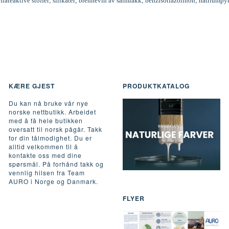
rflateaktive stoffer; silikater; brennevin av salmiakk; benzisotiazolinon; natriumpy
KÆRE GJEST
PRODUKTKATALOG
Du kan nå bruke vår nye
norske nettbutikk. Arbeidet
med å få hele butikken
oversatt til norsk pågår. Takk
for din tålmodighet. Du er
alltid velkommen til å
kontakte oss med dine
spørsmål. På forhånd takk og
vennlig hilsen fra Team
AURO i Norge og Danmark.
FLYER