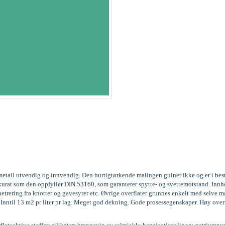
og metall utvendig og innvendig. Den hurtigtørkende malingen gulner ikke og er i be
3, akkurat som den oppfyller DIN 53160, som garanterer spytte- og svettemotstand. 
trering fra knotter og gavesyrer etc. Øvrige overflater grunnes enkelt med selve m
g. Inntil 13 m2 pr liter pr lag. Meget god dekning. Gode prosessegenskaper. Høy over