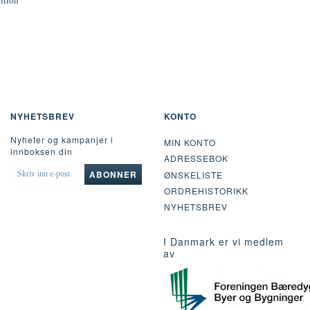
rition
NYHETSBREV
KONTO
Nyheter og kampanjer i
MIN KONTO
innboksen din
ADRESSEBOK
SKRIV
ABONNER
ØNSKELISTE
INN
ORDREHISTORIKK
E-
POST
NYHETSBREV
I Danmark er vi medlem
av