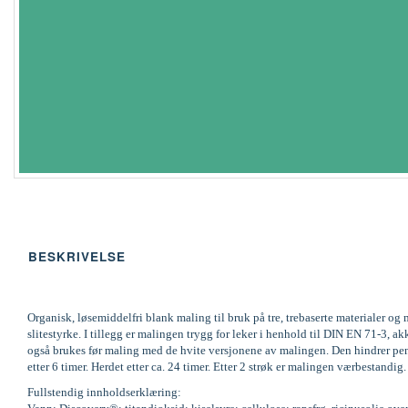
BESKRIVELSE
Organisk, løsemiddelfri blank maling til bruk på tre, trebaserte materialer 
slitestyrke. I tillegg er malingen trygg for leker i henhold til DIN EN 71-
også brukes før maling med de hvite versjonene av malingen. Den hindrer pene
etter 6 timer. Herdet etter ca. 24 timer. Etter 2 strøk er malingen værbestandi
Fullstendig innholdserklæring: