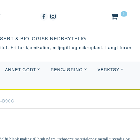
0
ASERT & BIOLOGISK NEDBRYTELIG.
tet. Fri for kjemikalier, miljøgift og mikroplast. Langt foran
ANNET GODT
RENGJØRING
VERKTØY
0-B90G
elfri blank maling til bruk på tre, trebaserte materialer og metall utvendig og