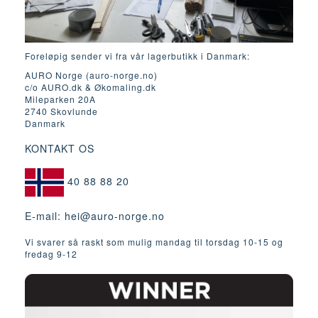
Foreløpig sender vi fra vår lagerbutikk i Danmark:
AURO Norge (auro-norge.no)
c/o AURO.dk & Økomaling.dk
Mileparken 20A
2740 Skovlunde
Danmark
KONTAKT OS
40 88 88 20
E-mail:
hei@auro-norge.no
Vi svarer så raskt som mulig mandag til torsdag 10-15 og
fredag ​​9-12