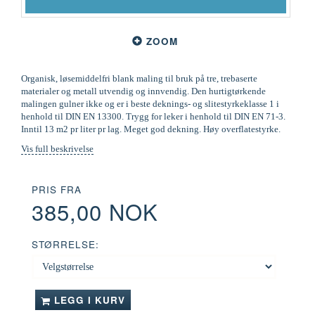
ZOOM
Organisk, løsemiddelfri blank maling til bruk på tre, trebaserte
materialer og metall utvendig og innvendig. Den hurtigtørkende
malingen gulner ikke og er i beste deknings- og slitestyrkeklasse 1 i
henhold til DIN EN 13300. Trygg for leker i henhold til DIN EN 71-3.
Inntil 13 m2 pr liter pr lag. Meget god dekning. Høy overflatestyrke.
Vis full beskrivelse
PRIS FRA
385,00 NOK
STØRRELSE:
LEGG I KURV