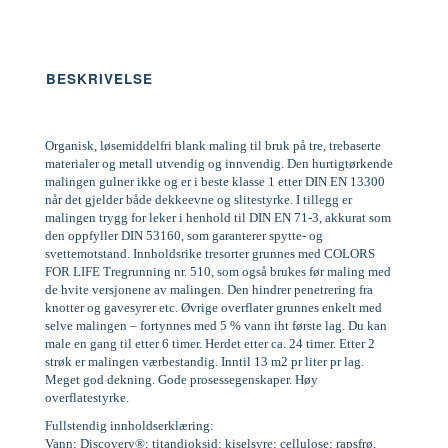
BESKRIVELSE
Organisk, løsemiddelfri blank maling til bruk på tre, trebaserte
materialer og metall utvendig og innvendig. Den hurtigtørkende
malingen gulner ikke og er i beste klasse 1 etter DIN EN 13300
når det gjelder både dekkeevne og slitestyrke. I tillegg er
malingen trygg for leker i henhold til DIN EN 71-3, akkurat som
den oppfyller DIN 53160, som garanterer spytte- og
svettemotstand. Innholdsrike tresorter grunnes med COLORS
FOR LIFE Tregrunning nr. 510, som også brukes før maling med
de hvite versjonene av malingen. Den hindrer penetrering fra
knotter og gavesyrer etc. Øvrige overflater grunnes enkelt med
selve malingen – fortynnes med 5 % vann iht første lag. Du kan
male en gang til etter 6 timer. Herdet etter ca. 24 timer. Etter 2
strøk er malingen værbestandig. Inntil 13 m2 pr liter pr lag.
Meget god dekning. Gode prosessegenskaper. Høy
overflatestyrke.
Fullstendig innholdserklæring:
Vann; Discovery®; titandioksid; kiselsyre; cellulose; rapsfrø,