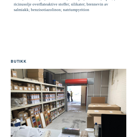
ricinusolje overflateaktive stoffer; silikater; brennevin av
salmiakk; benzisotiazolinon; natriumpyrition
BUTIKK