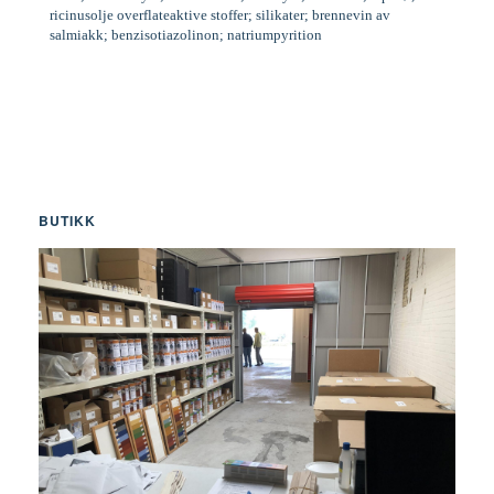
ricinusolje overflateaktive stoffer; silikater; brennevin av
salmiakk; benzisotiazolinon; natriumpyrition
BUTIKK