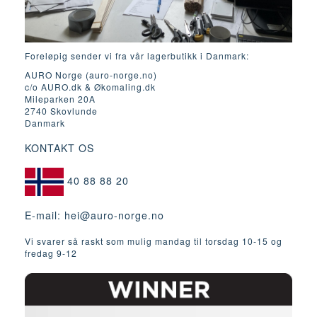
Foreløpig sender vi fra vår lagerbutikk i Danmark:
AURO Norge (auro-norge.no)
c/o AURO.dk & Økomaling.dk
Mileparken 20A
2740 Skovlunde
Danmark
KONTAKT OS
40 88 88 20
E-mail:
hei@auro-norge.no
Vi svarer så raskt som mulig mandag til torsdag 10-15 og
fredag ​​9-12