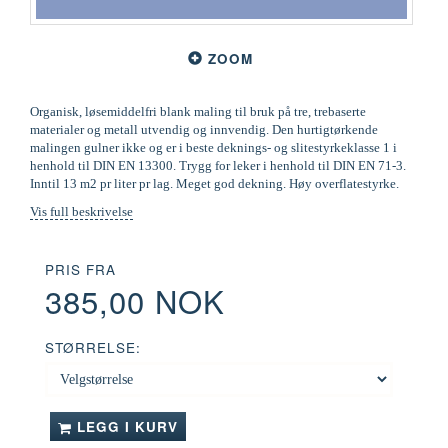
ZOOM
Organisk, løsemiddelfri blank maling til bruk på tre, trebaserte
materialer og metall utvendig og innvendig. Den hurtigtørkende
malingen gulner ikke og er i beste deknings- og slitestyrkeklasse 1 i
henhold til DIN EN 13300. Trygg for leker i henhold til DIN EN 71-3.
Inntil 13 m2 pr liter pr lag. Meget god dekning. Høy overflatestyrke.
Vis full beskrivelse
PRIS FRA
385,00 NOK
STØRRELSE:
LEGG I KURV