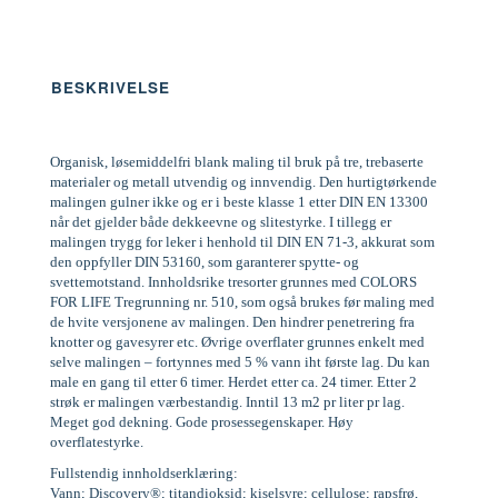
BESKRIVELSE
Organisk, løsemiddelfri blank maling til bruk på tre, trebaserte
materialer og metall utvendig og innvendig. Den hurtigtørkende
malingen gulner ikke og er i beste klasse 1 etter DIN EN 13300
når det gjelder både dekkeevne og slitestyrke. I tillegg er
malingen trygg for leker i henhold til DIN EN 71-3, akkurat som
den oppfyller DIN 53160, som garanterer spytte- og
svettemotstand. Innholdsrike tresorter grunnes med COLORS
FOR LIFE Tregrunning nr. 510, som også brukes før maling med
de hvite versjonene av malingen. Den hindrer penetrering fra
knotter og gavesyrer etc. Øvrige overflater grunnes enkelt med
selve malingen – fortynnes med 5 % vann iht første lag. Du kan
male en gang til etter 6 timer. Herdet etter ca. 24 timer. Etter 2
strøk er malingen værbestandig. Inntil 13 m2 pr liter pr lag.
Meget god dekning. Gode prosessegenskaper. Høy
overflatestyrke.
Fullstendig innholdserklæring:
Vann; Discovery®; titandioksid; kiselsyre; cellulose; rapsfrø,