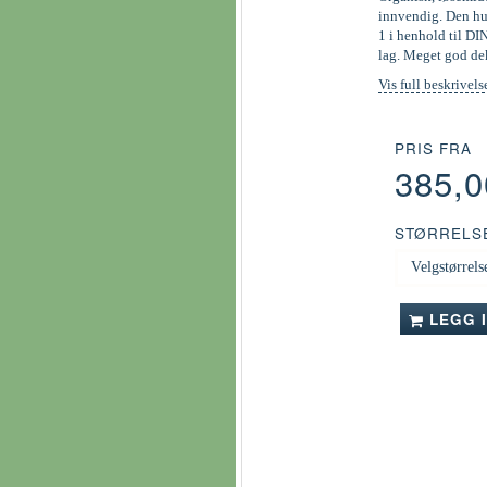
innvendig. Den hur
1 i henhold til DI
lag. Meget god de
Vis full beskrivels
PRIS FRA
385,
STØRRELS
LEGG 