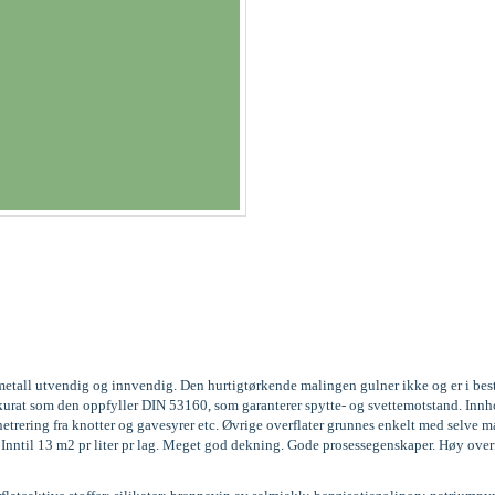
og metall utvendig og innvendig. Den hurtigtørkende malingen gulner ikke og er i be
3, akkurat som den oppfyller DIN 53160, som garanterer spytte- og svettemotstand. 
trering fra knotter og gavesyrer etc. Øvrige overflater grunnes enkelt med selve m
g. Inntil 13 m2 pr liter pr lag. Meget god dekning. Gode prosessegenskaper. Høy over