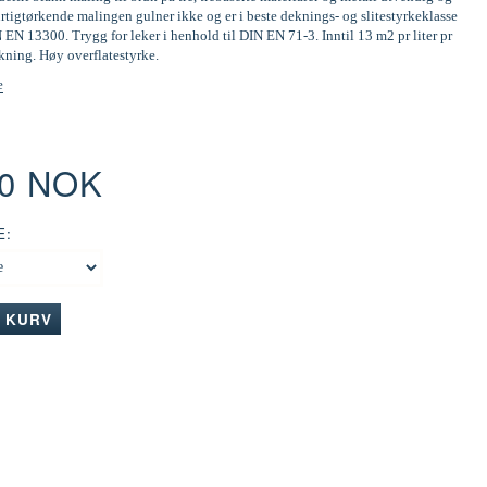
tigtørkende malingen gulner ikke og er i beste deknings- og slitestyrkeklasse
N EN 13300. Trygg for leker i henhold til DIN EN 71-3. Inntil 13 m2 pr liter pr
kning. Høy overflatestyrke.
e
00 NOK
E:
I KURV