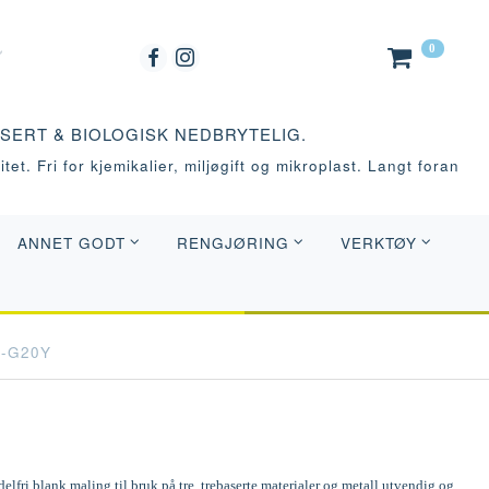
0
ASERT & BIOLOGISK NEDBRYTELIG.
tet. Fri for kjemikalier, miljøgift og mikroplast. Langt foran
ANNET GODT
RENGJØRING
VERKTØY
0-G20Y
elfri blank maling til bruk på tre, trebaserte materialer og metall utvendig og