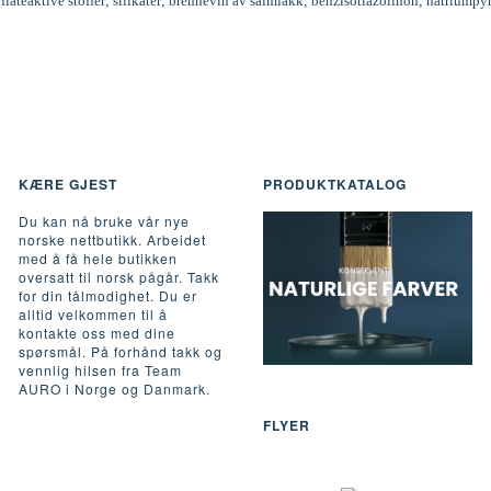
rflateaktive stoffer; silikater; brennevin av salmiakk; benzisotiazolinon; natriumpy
KÆRE GJEST
PRODUKTKATALOG
Du kan nå bruke vår nye
norske nettbutikk. Arbeidet
med å få hele butikken
oversatt til norsk pågår. Takk
for din tålmodighet. Du er
alltid velkommen til å
kontakte oss med dine
spørsmål. På forhånd takk og
vennlig hilsen fra Team
AURO i Norge og Danmark.
FLYER