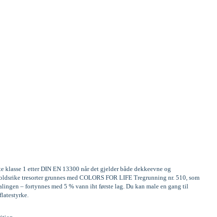
ste klasse 1 etter DIN EN 13300 når det gjelder både dekkeevne og
Innholdsrike tresorter grunnes med COLORS FOR LIFE Tregrunning nr. 510, som
alingen – fortynnes med 5 % vann iht første lag. Du kan male en gang til
flatestyrke.