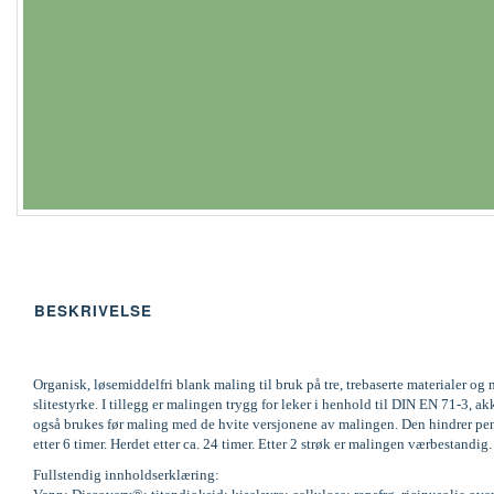
BESKRIVELSE
Organisk, løsemiddelfri blank maling til bruk på tre, trebaserte materialer 
slitestyrke. I tillegg er malingen trygg for leker i henhold til DIN EN 71-
også brukes før maling med de hvite versjonene av malingen. Den hindrer pene
etter 6 timer. Herdet etter ca. 24 timer. Etter 2 strøk er malingen værbestandi
Fullstendig innholdserklæring: