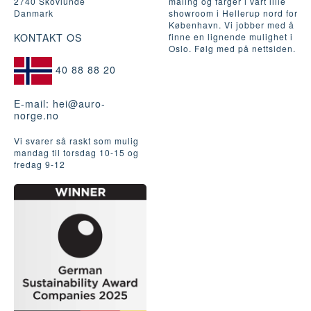
2740 Skovlunde
maling og farger i vårt lille
Danmark
showroom i Hellerup nord for
København. Vi jobber med å
KONTAKT OS
finne en lignende mulighet i
Oslo. Følg med på nettsiden.
40 88 88 20
E-mail:
hei@auro-
norge.no
Vi svarer så raskt som mulig
mandag til torsdag 10-15 og
fredag ​​9-12