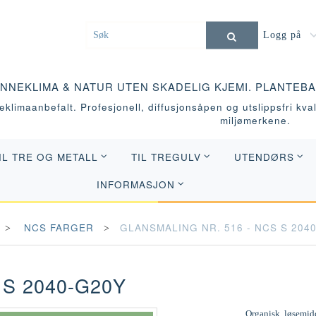
Logg på
INNEKLIMA & NATUR UTEN SKADELIG KJEMI. PLANTEB
klimaanbefalt. Profesjonell, diffusjonsåpen og utslippsfri kvali
miljømerkene.
IL TRE OG METALL
TIL TREGULV
UTENDØRS
INFORMASJON
NCS FARGER
GLANSMALING NR. 516 - NCS S 204
 S 2040-G20Y
Organisk, løsemidd