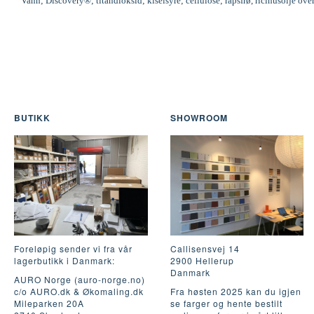
Vann; Discovery®; titandioksid; kiselsyre; cellulose; rapsfrø, ricinusolje ove
BUTIKK
SHOWROOM
Foreløpig sender vi fra vår
Callisensvej 14
lagerbutikk i Danmark:
2900 Hellerup
Danmark
AURO Norge (auro-norge.no)
c/o AURO.dk & Økomaling.dk
Fra høsten 2025 kan du igjen
Mileparken 20A
se farger og hente bestilt