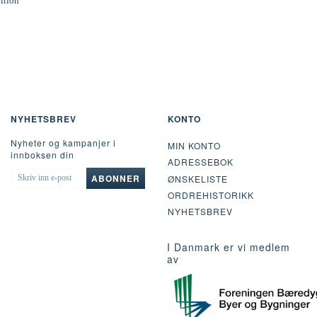
rition
NYHETSBREV
KONTO
Nyheter og kampanjer i
MIN KONTO
innboksen din
ADRESSEBOK
SKRIV
ABONNER
ØNSKELISTE
INN
ORDREHISTORIKK
E-
POST
NYHETSBREV
I Danmark er vi medlem
av