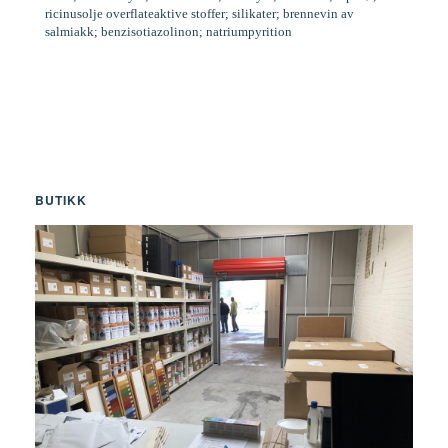
ricinusolje overflateaktive stoffer; silikater; brennevin av
salmiakk; benzisotiazolinon; natriumpyrition
BUTIKK