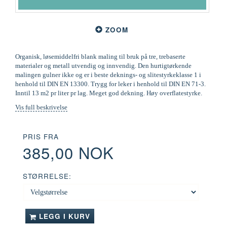
ZOOM
Organisk, løsemiddelfri blank maling til bruk på tre, trebaserte
materialer og metall utvendig og innvendig. Den hurtigtørkende
malingen gulner ikke og er i beste deknings- og slitestyrkeklasse 1 i
henhold til DIN EN 13300. Trygg for leker i henhold til DIN EN 71-3.
Inntil 13 m2 pr liter pr lag. Meget god dekning. Høy overflatestyrke.
Vis full beskrivelse
PRIS FRA
385,00 NOK
STØRRELSE:
LEGG I KURV