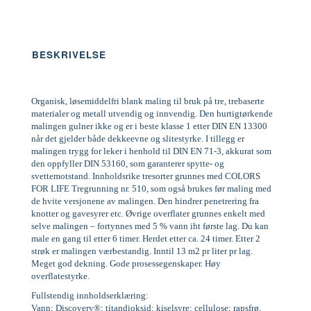
BESKRIVELSE
Organisk, løsemiddelfri blank maling til bruk på tre, trebaserte
materialer og metall utvendig og innvendig. Den hurtigtørkende
malingen gulner ikke og er i beste klasse 1 etter DIN EN 13300
når det gjelder både dekkeevne og slitestyrke. I tillegg er
malingen trygg for leker i henhold til DIN EN 71-3, akkurat som
den oppfyller DIN 53160, som garanterer spytte- og
svettemotstand. Innholdsrike tresorter grunnes med COLORS
FOR LIFE Tregrunning nr. 510, som også brukes før maling med
de hvite versjonene av malingen. Den hindrer penetrering fra
knotter og gavesyrer etc. Øvrige overflater grunnes enkelt med
selve malingen – fortynnes med 5 % vann iht første lag. Du kan
male en gang til etter 6 timer. Herdet etter ca. 24 timer. Etter 2
strøk er malingen værbestandig. Inntil 13 m2 pr liter pr lag.
Meget god dekning. Gode prosessegenskaper. Høy
overflatestyrke.
Fullstendig innholdserklæring:
Vann; Discovery®; titandioksid; kiselsyre; cellulose; rapsfrø,