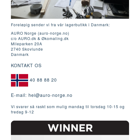
Foreløpig sender vi fra vår lagerbutikk i Danmark:
AURO Norge (auro-norge.no)
c/o AURO.dk & Økomaling.dk
Mileparken 20A
2740 Skovlunde
Danmark
KONTAKT OS
40 88 88 20
E-mail:
hei@auro-norge.no
Vi svarer så raskt som mulig mandag til torsdag 10-15 og
fredag ​​9-12