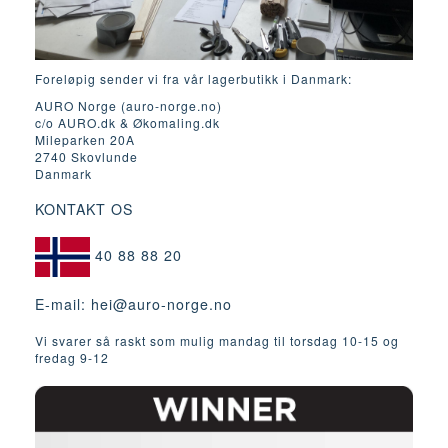
Foreløpig sender vi fra vår lagerbutikk i Danmark:
AURO Norge (auro-norge.no)
c/o AURO.dk & Økomaling.dk
Mileparken 20A
2740 Skovlunde
Danmark
KONTAKT OS
40 88 88 20
E-mail:
hei@auro-norge.no
Vi svarer så raskt som mulig mandag til torsdag 10-15 og
fredag ​​9-12