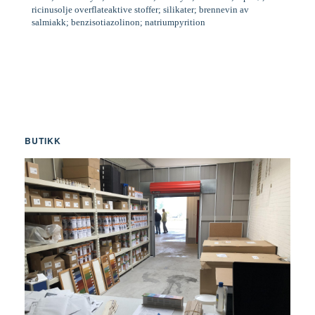
ricinusolje overflateaktive stoffer; silikater; brennevin av
salmiakk; benzisotiazolinon; natriumpyrition
BUTIKK