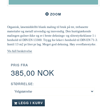
ZOOM
Organisk, løsemiddelfri blank maling til bruk på tre, trebaserte
materialer og metall utvendig og innvendig. Den hurtigtørkende
malingen gulner ikke og er i beste deknings- og slitestyrkeklasse 1 i
henhold til DIN EN 13300. Trygg for leker i henhold til DIN EN 71-3.
Inntil 13 m2 pr liter pr lag. Meget god dekning. Høy overflatestyrke.
Vis full beskrivelse
PRIS FRA
385,00 NOK
STØRRELSE:
LEGG I KURV