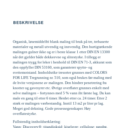
BESKRIVELSE
Organisk, løsemiddelfri blank maling til bruk på tre, trebaserte
materialer og metall utvendig og innvendig. Den hurtigtørkende
malingen gulner ikke og er i beste klasse 1 etter DIN EN 13300
når det gjelder både dekkeevne og slitestyrke. I tillegg er
malingen trygg for leker i henhold til DIN EN 71-3, akkurat som
den oppfyller DIN 53160, som garanterer spytte- og
svettemotstand. Innholdsrike tresorter grunnes med COLORS
FOR LIFE Tregrunning nr. 510, som også brukes før maling med
de hvite versjonene av malingen. Den hindrer penetrering fra
knotter og gavesyrer etc. Øvrige overflater grunnes enkelt med
selve malingen – fortynnes med 5 % vann iht første lag. Du kan
male en gang til etter 6 timer. Herdet etter ca. 24 timer. Etter 2
strøk er malingen værbestandig. Inntil 13 m2 pr liter pr lag.
Meget god dekning. Gode prosessegenskaper. Høy
overflatestyrke.
Fullstendig innholdserklæring:
Vann; Discovery®; titandioksid; kiselsyre; cellulose; rapsfrø,