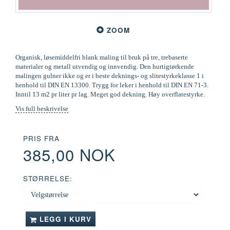
ZOOM
Organisk, løsemiddelfri blank maling til bruk på tre, trebaserte
materialer og metall utvendig og innvendig. Den hurtigtørkende
malingen gulner ikke og er i beste deknings- og slitestyrkeklasse 1 i
henhold til DIN EN 13300. Trygg for leker i henhold til DIN EN 71-3.
Inntil 13 m2 pr liter pr lag. Meget god dekning. Høy overflatestyrke.
Vis full beskrivelse
PRIS FRA
385,00 NOK
STØRRELSE:
LEGG I KURV