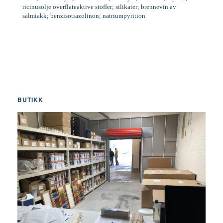
ricinusolje overflateaktive stoffer; silikater; brennevin av
salmiakk; benzisotiazolinon; natriumpyrition
BUTIKK