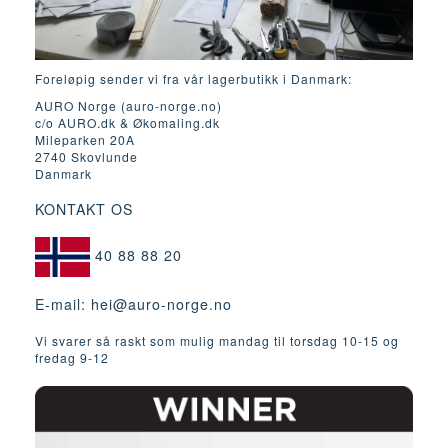
Foreløpig sender vi fra vår lagerbutikk i Danmark:
AURO Norge (auro-norge.no)
c/o AURO.dk & Økomaling.dk
Mileparken 20A
2740 Skovlunde
Danmark
KONTAKT OS
40 88 88 20
E-mail:
hei@auro-norge.no
Vi svarer så raskt som mulig mandag til torsdag 10-15 og
fredag ​​9-12