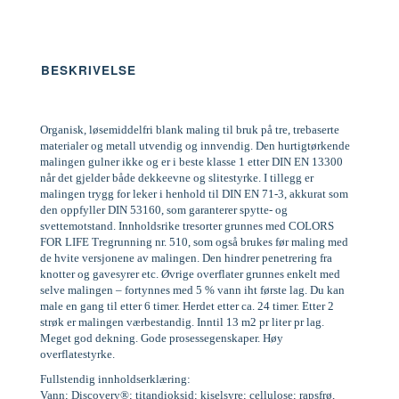
BESKRIVELSE
Organisk, løsemiddelfri blank maling til bruk på tre, trebaserte
materialer og metall utvendig og innvendig. Den hurtigtørkende
malingen gulner ikke og er i beste klasse 1 etter DIN EN 13300
når det gjelder både dekkeevne og slitestyrke. I tillegg er
malingen trygg for leker i henhold til DIN EN 71-3, akkurat som
den oppfyller DIN 53160, som garanterer spytte- og
svettemotstand. Innholdsrike tresorter grunnes med COLORS
FOR LIFE Tregrunning nr. 510, som også brukes før maling med
de hvite versjonene av malingen. Den hindrer penetrering fra
knotter og gavesyrer etc. Øvrige overflater grunnes enkelt med
selve malingen – fortynnes med 5 % vann iht første lag. Du kan
male en gang til etter 6 timer. Herdet etter ca. 24 timer. Etter 2
strøk er malingen værbestandig. Inntil 13 m2 pr liter pr lag.
Meget god dekning. Gode prosessegenskaper. Høy
overflatestyrke.
Fullstendig innholdserklæring:
Vann; Discovery®; titandioksid; kiselsyre; cellulose; rapsfrø,