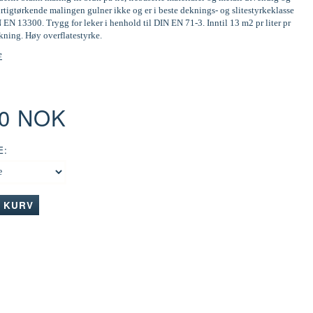
tigtørkende malingen gulner ikke og er i beste deknings- og slitestyrkeklasse
N EN 13300. Trygg for leker i henhold til DIN EN 71-3. Inntil 13 m2 pr liter pr
kning. Høy overflatestyrke.
e
00 NOK
E:
I KURV