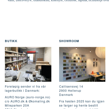
Vann; Discovery®; titandioksid; kiselsyre; cellulose; rapsfrø, ricinusolje ove
BUTIKK
SHOWROOM
Foreløpig sender vi fra vår
Callisensvej 14
lagerbutikk i Danmark:
2900 Hellerup
Danmark
AURO Norge (auro-norge.no)
c/o AURO.dk & Økomaling.dk
Fra høsten 2025 kan du igjen
Mileparken 20A
se farger og hente bestilt