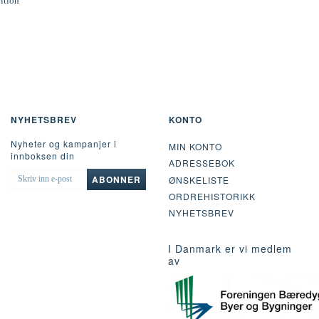
rition
NYHETSBREV
KONTO
Nyheter og kampanjer i
MIN KONTO
innboksen din
ADRESSEBOK
SKRIV
ABONNER
ØNSKELISTE
INN
ORDREHISTORIKK
E-
POST
NYHETSBREV
I Danmark er vi medlem
av