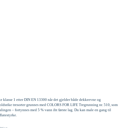
ste klasse 1 etter DIN EN 13300 når det gjelder både dekkeevne og
Innholdsrike tresorter grunnes med COLORS FOR LIFE Tregrunning nr. 510, som
alingen – fortynnes med 5 % vann iht første lag. Du kan male en gang til
flatestyrke.