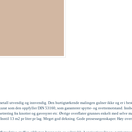
og metall utvendig og innvendig. Den hurtigtørkende malingen gulner ikke og er i be
3, akkurat som den oppfyller DIN 53160, som garanterer spytte- og svettemotstand. 
trering fra knotter og gavesyrer etc. Øvrige overflater grunnes enkelt med selve m
g. Inntil 13 m2 pr liter pr lag. Meget god dekning. Gode prosessegenskaper. Høy over