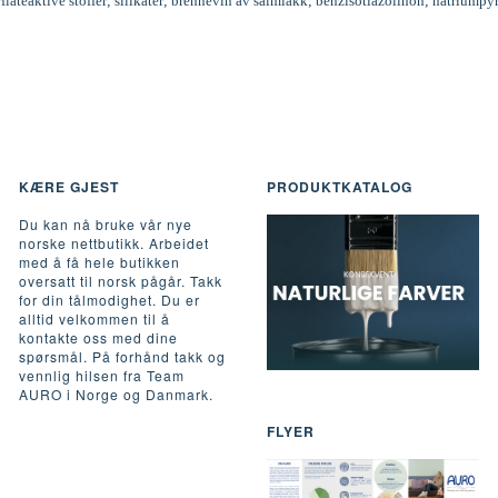
rflateaktive stoffer; silikater; brennevin av salmiakk; benzisotiazolinon; natriumpy
KÆRE GJEST
PRODUKTKATALOG
Du kan nå bruke vår nye
norske nettbutikk. Arbeidet
med å få hele butikken
oversatt til norsk pågår. Takk
for din tålmodighet. Du er
alltid velkommen til å
kontakte oss med dine
spørsmål. På forhånd takk og
vennlig hilsen fra Team
AURO i Norge og Danmark.
FLYER