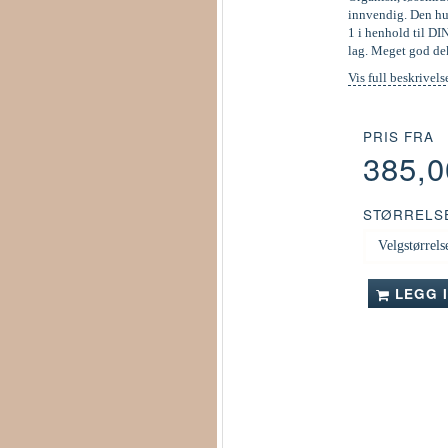
innvendig. Den hur
1 i henhold til DI
lag. Meget god de
Vis full beskrivels
PRIS FRA
385,
STØRRELS
LEGG 