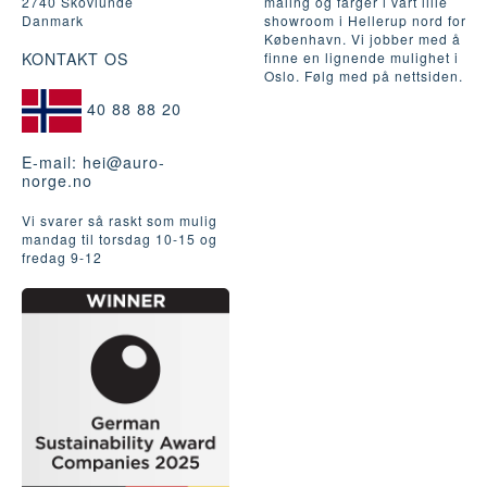
2740 Skovlunde
maling og farger i vårt lille
Danmark
showroom i Hellerup nord for
København. Vi jobber med å
KONTAKT OS
finne en lignende mulighet i
Oslo. Følg med på nettsiden.
40 88 88 20
E-mail:
hei@auro-
norge.no
Vi svarer så raskt som mulig
mandag til torsdag 10-15 og
fredag ​​9-12