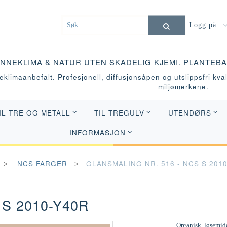
Logg på
INNEKLIMA & NATUR UTEN SKADELIG KJEMI. PLANTEB
klimaanbefalt. Profesjonell, diffusjonsåpen og utslippsfri kvali
miljømerkene.
IL TRE OG METALL
TIL TREGULV
UTENDØRS
INFORMASJON
NCS FARGER
GLANSMALING NR. 516 - NCS S 201
S 2010-Y40R
Organisk, løsemidd