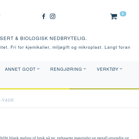
0
ASERT & BIOLOGISK NEDBRYTELIG.
tet. Fri for kjemikalier, miljøgift og mikroplast. Langt foran
ANNET GODT
RENGJØRING
VERKTØY
0-Y40R
elfri blank maling til bruk på tre, trebaserte materialer og metall utvendig og