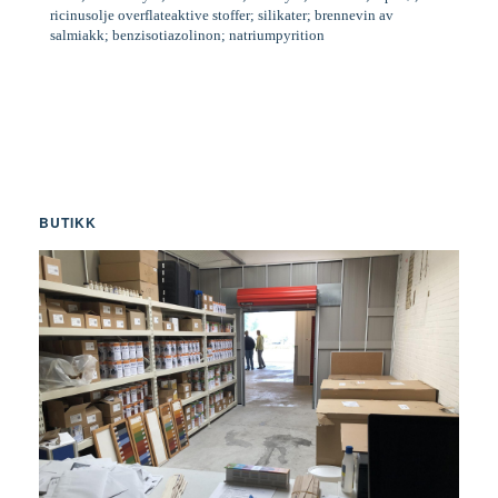
ricinusolje overflateaktive stoffer; silikater; brennevin av
salmiakk; benzisotiazolinon; natriumpyrition
BUTIKK