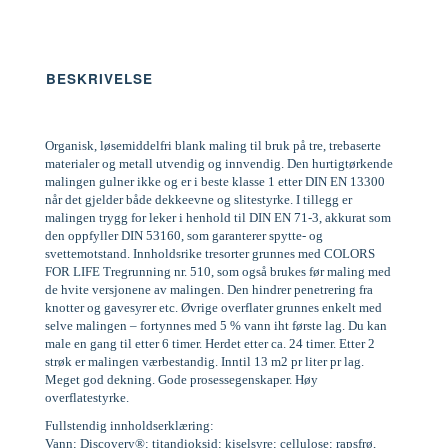
BESKRIVELSE
Organisk, løsemiddelfri blank maling til bruk på tre, trebaserte
materialer og metall utvendig og innvendig. Den hurtigtørkende
malingen gulner ikke og er i beste klasse 1 etter DIN EN 13300
når det gjelder både dekkeevne og slitestyrke. I tillegg er
malingen trygg for leker i henhold til DIN EN 71-3, akkurat som
den oppfyller DIN 53160, som garanterer spytte- og
svettemotstand. Innholdsrike tresorter grunnes med COLORS
FOR LIFE Tregrunning nr. 510, som også brukes før maling med
de hvite versjonene av malingen. Den hindrer penetrering fra
knotter og gavesyrer etc. Øvrige overflater grunnes enkelt med
selve malingen – fortynnes med 5 % vann iht første lag. Du kan
male en gang til etter 6 timer. Herdet etter ca. 24 timer. Etter 2
strøk er malingen værbestandig. Inntil 13 m2 pr liter pr lag.
Meget god dekning. Gode prosessegenskaper. Høy
overflatestyrke.
Fullstendig innholdserklæring:
Vann; Discovery®; titandioksid; kiselsyre; cellulose; rapsfrø,