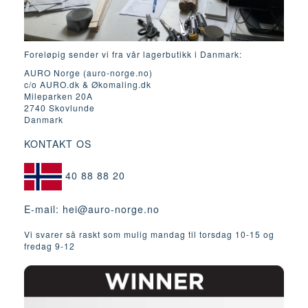
Foreløpig sender vi fra vår lagerbutikk i Danmark:
AURO Norge (auro-norge.no)
c/o AURO.dk & Økomaling.dk
Mileparken 20A
2740 Skovlunde
Danmark
KONTAKT OS
40 88 88 20
E-mail:
hei@auro-norge.no
Vi svarer så raskt som mulig mandag til torsdag 10-15 og
fredag ​​9-12