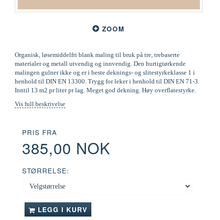
ZOOM
Organisk, løsemiddelfri blank maling til bruk på tre, trebaserte
materialer og metall utvendig og innvendig. Den hurtigtørkende
malingen gulner ikke og er i beste deknings- og slitestyrkeklasse 1 i
henhold til DIN EN 13300. Trygg for leker i henhold til DIN EN 71-3.
Inntil 13 m2 pr liter pr lag. Meget god dekning. Høy overflatestyrke.
Vis full beskrivelse
PRIS FRA
385,00 NOK
STØRRELSE:
LEGG I KURV