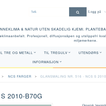
Logg på
INNEKLIMA & NATUR UTEN SKADELIG KJEMI. PLANTEB
klimaanbefalt. Profesjonell, diffusjonsåpen og utslippsfri kvali
miljømerkene.
IL TRE OG METALL
TIL TREGULV
UTENDØRS
INFORMASJON
NCS FARGER
GLANSMALING NR. 516 - NCS S 201
 S 2010-B70G
Organisk, løsemidd