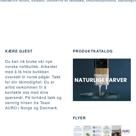
rflateaktive stoffer; silikater; brennevin av salmiakk; benzisotiazolinon; natriumpy
KÆRE GJEST
PRODUKTKATALOG
Du kan nå bruke vår nye
norske nettbutikk. Arbeidet
med å få hele butikken
oversatt til norsk pågår. Takk
for din tålmodighet. Du er
alltid velkommen til å
kontakte oss med dine
spørsmål. På forhånd takk og
vennlig hilsen fra Team
AURO i Norge og Danmark.
FLYER