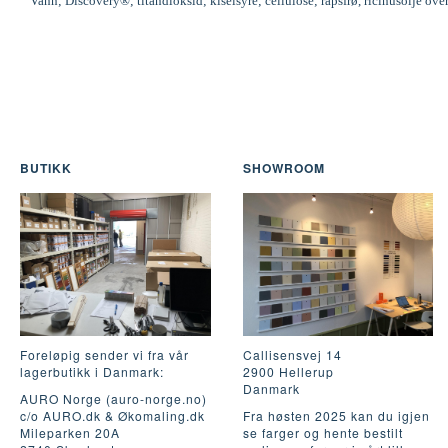
Vann; Discovery®; titandioksid; kiselsyre; cellulose; rapsfrø, ricinusolje ove
BUTIKK
SHOWROOM
Foreløpig sender vi fra vår
Callisensvej 14
lagerbutikk i Danmark:
2900 Hellerup
Danmark
AURO Norge (auro-norge.no)
c/o AURO.dk & Økomaling.dk
Fra høsten 2025 kan du igjen
Mileparken 20A
se farger og hente bestilt