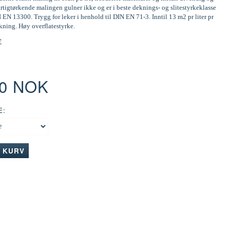
tigtørkende malingen gulner ikke og er i beste deknings- og slitestyrkeklasse
N EN 13300. Trygg for leker i henhold til DIN EN 71-3. Inntil 13 m2 pr liter pr
kning. Høy overflatestyrke.
e
00 NOK
E:
I KURV