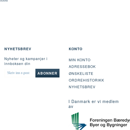
rition
NYHETSBREV
KONTO
Nyheter og kampanjer i
MIN KONTO
innboksen din
ADRESSEBOK
SKRIV
ABONNER
ØNSKELISTE
INN
ORDREHISTORIKK
E-
POST
NYHETSBREV
I Danmark er vi medlem
av