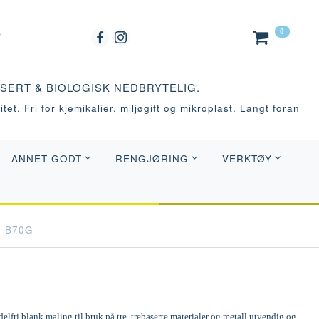
0
ASERT & BIOLOGISK NEDBRYTELIG.
tet. Fri for kjemikalier, miljøgift og mikroplast. Langt foran
ANNET GODT
RENGJØRING
VERKTØY
0-B70G
elfri blank maling til bruk på tre, trebaserte materialer og metall utvendig og