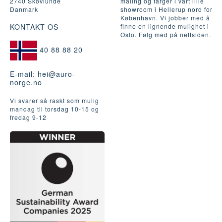
2740 Skovlunde
maling og farger i vårt lille
Danmark
showroom i Hellerup nord for
København. Vi jobber med å
KONTAKT OS
finne en lignende mulighet i
Oslo. Følg med på nettsiden.
40 88 88 20
E-mail:
hei@auro-
norge.no
Vi svarer så raskt som mulig
mandag til torsdag 10-15 og
fredag ​​9-12