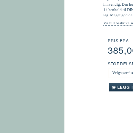
innvendig. Den hur
1 i henhold til DI
lag. Meget god de
Vis full beskrivels
PRIS FRA
385,
STØRRELS
LEGG 