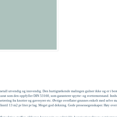
og metall utvendig og innvendig. Den hurtigtørkende malingen gulner ikke og er i be
3, akkurat som den oppfyller DIN 53160, som garanterer spytte- og svettemotstand. 
trering fra knotter og gavesyrer etc. Øvrige overflater grunnes enkelt med selve m
g. Inntil 13 m2 pr liter pr lag. Meget god dekning. Gode prosessegenskaper. Høy over