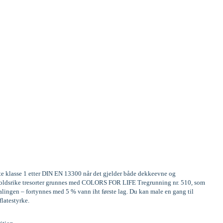
ste klasse 1 etter DIN EN 13300 når det gjelder både dekkeevne og
Innholdsrike tresorter grunnes med COLORS FOR LIFE Tregrunning nr. 510, som
alingen – fortynnes med 5 % vann iht første lag. Du kan male en gang til
flatestyrke.