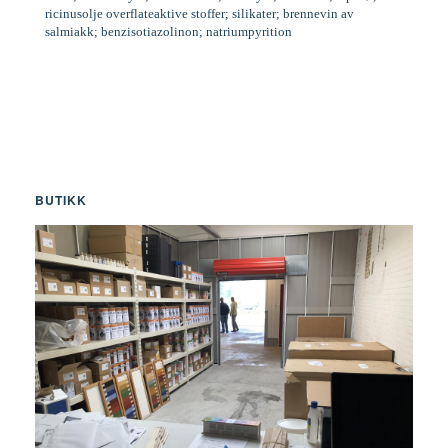
ricinusolje overflateaktive stoffer; silikater; brennevin av
salmiakk; benzisotiazolinon; natriumpyrition
BUTIKK