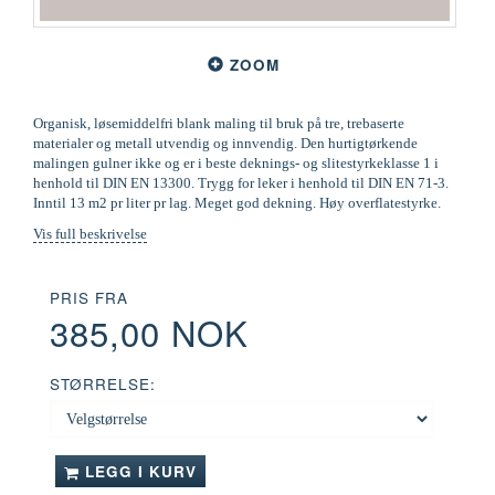
ZOOM
Organisk, løsemiddelfri blank maling til bruk på tre, trebaserte
materialer og metall utvendig og innvendig. Den hurtigtørkende
malingen gulner ikke og er i beste deknings- og slitestyrkeklasse 1 i
henhold til DIN EN 13300. Trygg for leker i henhold til DIN EN 71-3.
Inntil 13 m2 pr liter pr lag. Meget god dekning. Høy overflatestyrke.
Vis full beskrivelse
PRIS FRA
385,00 NOK
STØRRELSE:
LEGG I KURV