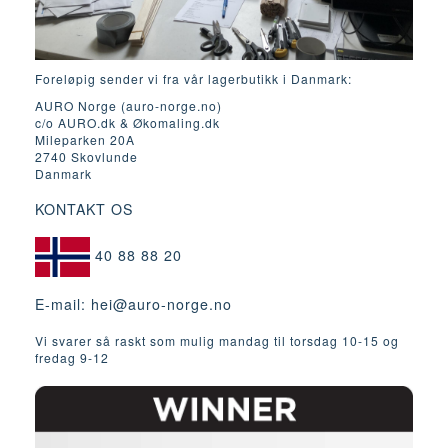
Foreløpig sender vi fra vår lagerbutikk i Danmark:
AURO Norge (auro-norge.no)
c/o AURO.dk & Økomaling.dk
Mileparken 20A
2740 Skovlunde
Danmark
KONTAKT OS
40 88 88 20
E-mail:
hei@auro-norge.no
Vi svarer så raskt som mulig mandag til torsdag 10-15 og
fredag ​​9-12