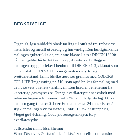
BESKRIVELSE
Organisk, løsemiddelfri blank maling til bruk på tre, trebaserte
materialer og metall utvendig og innvendig. Den hurtigtørkende
malingen gulner ikke og er i beste klasse 1 etter DIN EN 13300
når det gjelder både dekkeevne og slitestyrke. I tillegg er
malingen trygg for leker i henhold til DIN EN 71-3, akkurat som
den oppfyller DIN 53160, som garanterer spytte- og
svettemotstand. Innholdsrike tresorter grunnes med COLORS
FOR LIFE Tregrunning nr. 510, som også brukes før maling med
de hvite versjonene av malingen. Den hindrer penetrering fra
knotter og gavesyrer etc. Øvrige overflater grunnes enkelt med
selve malingen – fortynnes med 5 % vann iht første lag. Du kan
male en gang til etter 6 timer. Herdet etter ca. 24 timer. Etter 2
strøk er malingen værbestandig. Inntil 13 m2 pr liter pr lag.
Meget god dekning. Gode prosessegenskaper. Høy
overflatestyrke.
Fullstendig innholdserklæring:
Vann; Discovery®; titandioksid; kiselsyre; cellulose; rapsfrø,