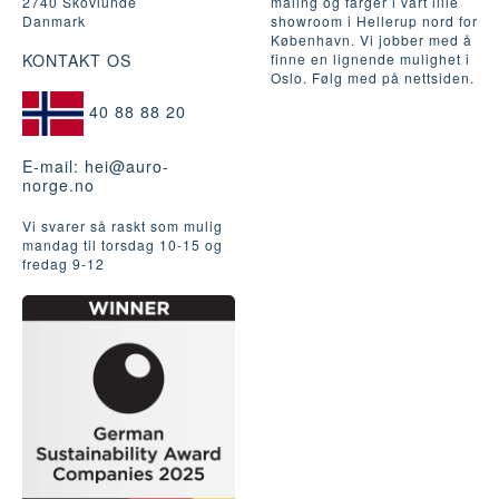
2740 Skovlunde
maling og farger i vårt lille
Danmark
showroom i Hellerup nord for
København. Vi jobber med å
KONTAKT OS
finne en lignende mulighet i
Oslo. Følg med på nettsiden.
40 88 88 20
E-mail:
hei@auro-
norge.no
Vi svarer så raskt som mulig
mandag til torsdag 10-15 og
fredag ​​9-12