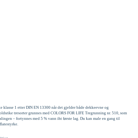
ste klasse 1 etter DIN EN 13300 når det gjelder både dekkeevne og
Innholdsrike tresorter grunnes med COLORS FOR LIFE Tregrunning nr. 510, som
alingen – fortynnes med 5 % vann iht første lag. Du kan male en gang til
flatestyrke.