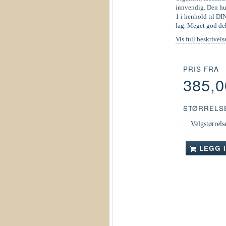
innvendig. Den hur
1 i henhold til DI
lag. Meget god de
Vis full beskrivels
PRIS FRA
385,
STØRRELS
LEGG 