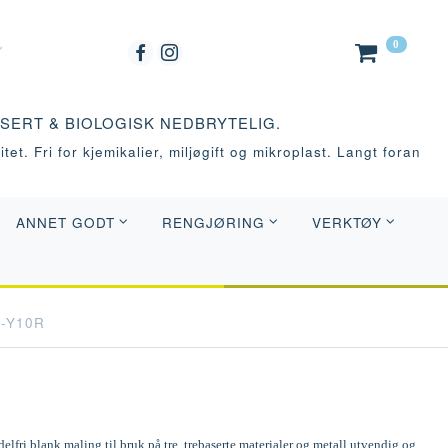
0
ASERT & BIOLOGISK NEDBRYTELIG.
tet. Fri for kjemikalier, miljøgift og mikroplast. Langt foran
ANNET GODT
RENGJØRING
VERKTØY
0-Y10R
elfri blank maling til bruk på tre, trebaserte materialer og metall utvendig og