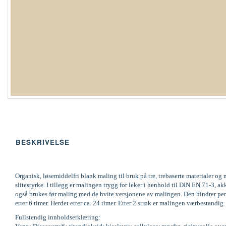
BESKRIVELSE
Organisk, løsemiddelfri blank maling til bruk på tre, trebaserte materialer 
slitestyrke. I tillegg er malingen trygg for leker i henhold til DIN EN 71-
også brukes før maling med de hvite versjonene av malingen. Den hindrer pene
etter 6 timer. Herdet etter ca. 24 timer. Etter 2 strøk er malingen værbestandi
Fullstendig innholdserklæring: