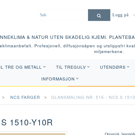
Logg på
INNEKLIMA & NATUR UTEN SKADELIG KJEMI. PLANTEB
klimaanbefalt. Profesjonell, diffusjonsåpen og utslippsfri kvali
miljømerkene.
IL TRE OG METALL
TIL TREGULV
UTENDØRS
INFORMASJON
NCS FARGER
GLANSMALING NR. 516 - NCS S 151
S 1510-Y10R
Organisk, løsemidd