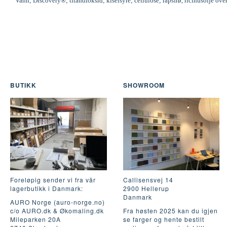
Vann; Discovery®; titandioksid; kiselsyre; cellulose; rapsfrø, ricinusolje ove
BUTIKK
SHOWROOM
Foreløpig sender vi fra vår
Callisensvej 14
lagerbutikk i Danmark:
2900 Hellerup
Danmark
AURO Norge (auro-norge.no)
c/o AURO.dk & Økomaling.dk
Fra høsten 2025 kan du igjen
Mileparken 20A
se farger og hente bestilt