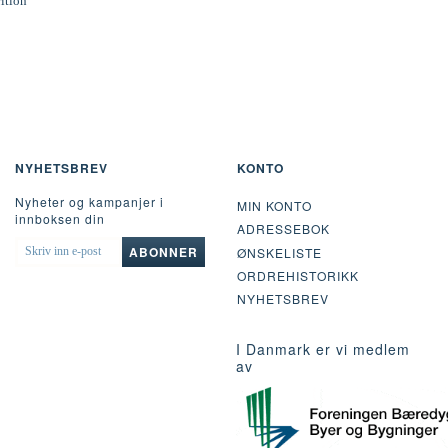
rition
NYHETSBREV
KONTO
Nyheter og kampanjer i
MIN KONTO
innboksen din
ADRESSEBOK
SKRIV
ABONNER
ØNSKELISTE
INN
ORDREHISTORIKK
E-
POST
NYHETSBREV
I Danmark er vi medlem
av