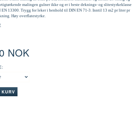
tigtørkende malingen gulner ikke og er i beste deknings- og slitestyrkeklasse
N EN 13300. Trygg for leker i henhold til DIN EN 71-3. Inntil 13 m2 pr liter pr
kning. Høy overflatestyrke.
e
00 NOK
E:
I KURV