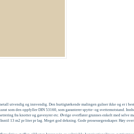
og metall utvendig og innvendig. Den hurtigtørkende malingen gulner ikke og er i be
3, akkurat som den oppfyller DIN 53160, som garanterer spytte- og svettemotstand. 
trering fra knotter og gavesyrer etc. Øvrige overflater grunnes enkelt med selve m
g. Inntil 13 m2 pr liter pr lag. Meget god dekning. Gode prosessegenskaper. Høy over