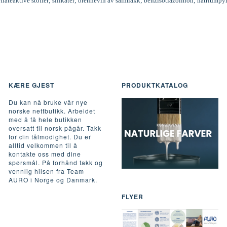
rflateaktive stoffer; silikater; brennevin av salmiakk; benzisotiazolinon; natriumpy
KÆRE GJEST
PRODUKTKATALOG
Du kan nå bruke vår nye
norske nettbutikk. Arbeidet
med å få hele butikken
oversatt til norsk pågår. Takk
for din tålmodighet. Du er
alltid velkommen til å
kontakte oss med dine
spørsmål. På forhånd takk og
vennlig hilsen fra Team
AURO i Norge og Danmark.
FLYER