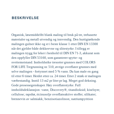
BESKRIVELSE
Organisk, løsemiddelfri blank maling til bruk på tre, trebaserte
materialer og metall utvendig og innvendig. Den hurtigtørkende
malingen gulner ikke og er i beste klasse 1 etter DIN EN 13300
når det gjelder både dekkeevne og slitestyrke. I tillegg er
malingen trygg for leker i henhold til DIN EN 71-3, akkurat som
den oppfyller DIN 53160, som garanterer spytte- og
svettemotstand. Innholdsrike tresorter grunnes med COLORS
FOR LIFE Tregrunning nr. 510, øvrige overflater grunnes med
selve malingen - fortynnet med 5 % vann. Du kan male en gang
til etter 6 timer. Herdet etter ca. 24 timer. Etter 2 strøk er malingen
værbestandig. Inntil 13 m2 pr liter pr lag. Meget god dekning.
Gode prosessegenskaper. Høy overflatestyrke. Full
innholdsdeklarasjon: vann; Discovery®; titandioksid; kiselsyre;
cellulose; rapsfrø, ricinusolje overflateaktive stoffer; silikater;
brennevin av salmiakk; benzisotiazolinon; natriumpyrition