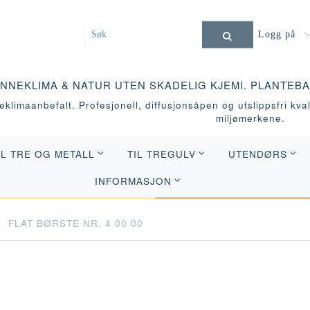
Logg på
INNEKLIMA & NATUR UTEN SKADELIG KJEMI. PLANTEB
klimaanbefalt. Profesjonell, diffusjonsåpen og utslippsfri kvali
miljømerkene.
IL TRE OG METALL
TIL TREGULV
UTENDØRS
INFORMASJON
FLAT BØRSTE NR. 4 00 00