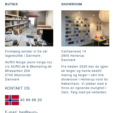
BUTIKK
SHOWROOM
Foreløpig sender vi fra vår
Callisensvej 14
lagerbutikk i Danmark:
2900 Hellerup
Danmark
AURO Norge (auro-norge.no)
c/o AURO.dk & Økomaling.dk
Fra høsten 2025 kan du igjen
Mileparken 20A
se farger og hente bestilt
2740 Skovlunde
maling og farger i vårt lille
Danmark
showroom i Hellerup nord for
København. Vi jobber med å
KONTAKT OS
finne en lignende mulighet i
Oslo. Følg med på nettsiden.
40 88 88 20
E-mail:
hei@auro-