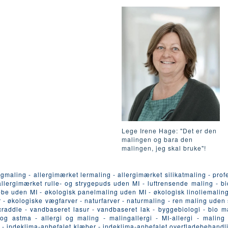
Lege Irene Hage: "Det er den
malingen og bara den
malingen, jeg skal bruke"!
ling - allergimærket lermaling - allergimærket silikatmaling - profe
lergimærket rulle- og strygepuds uden MI - luftrensende maling - bio
æbe uden MI - økologisk panelmaling uden MI - økologisk linoliemaling
er - økologiske vægfarver - naturfarver - naturmaling - ren maling ude
craddle - vandbaseret lasur - vandbaseret lak - byggebiologi - bio 
g astma - allergi og maling - malingallergi - MI-allergi - maling
k - indeklima-anbefalet klæber - indeklima-anbefalet overfladebehand