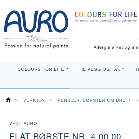
Allergimerket og inne
COLOURS FOR LIFE
TIL VEGG OG TAK
T
VERKTØY
PENSLER, BØRSTER OG BRETT
VED:
AURO
FLAT BØRSTE NR. 4 00 00