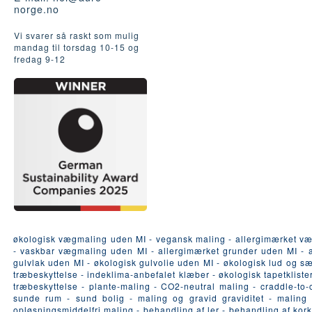
norge.no
Vi svarer så raskt som mulig
mandag til torsdag 10-15 og
fredag ​​9-12
økologisk vægmaling uden MI - vegansk maling - allergimærket vægma
- vaskbar vægmaling uden MI - allergimærket grunder uden MI - al
gulvlak uden MI - økologisk gulvolie uden MI - økologisk lud og s
træbeskyttelse - indeklima-anbefalet klæber - økologisk tapetklist
træbeskyttelse - plante-maling - CO2-neutral maling - craddle-to-
sunde rum - sund bolig - maling og gravid graviditet - maling o
opløsningsmiddelfri maling - behandling af ler - behandling af kor