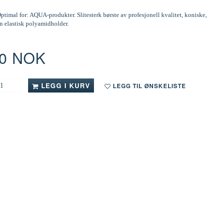
ptimal for: AQUA-produkter. Slitesterk børste av profesjonell kvalitet, koniske,
 en elastisk polyamidholder.
00 NOK
LEGG I KURV
LEGG TIL ØNSKELISTE