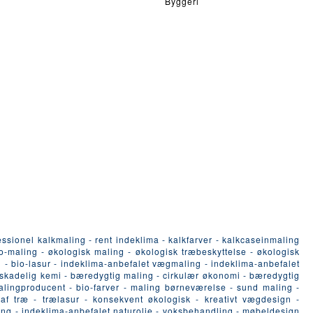
Byggeri
ssionel kalkmaling - rent indeklima - kalkfarver - kalkcaseinmaling
-maling - økologisk maling - økologisk træbeskyttelse - økologisk
 - bio-lasur - indeklima-anbefalet vægmaling - indeklima-anbefalet
n skadelig kemi - bæredygtig maling - cirkulær økonomi - bæredygtig
malingproducent - bio-farver - maling børneværelse - sund maling -
 af træ - trælasur - konsekvent økologisk - kreativt vægdesign -
ling - indeklima-anbefalet naturolie - voksbehandling - møbeldesign