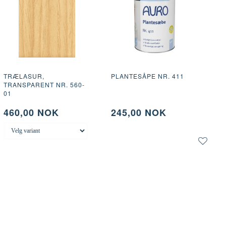
TRÆLASUR,
PLANTESÅPE NR. 411
TRANSPARENT NR. 560-
01
460,00 NOK
245,00 NOK
LEGG I KURV
LE